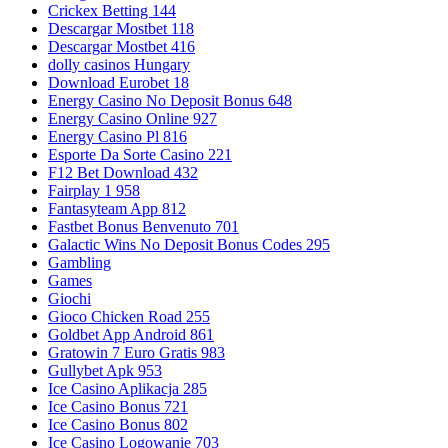
Crickex Betting 144
Descargar Mostbet 118
Descargar Mostbet 416
dolly casinos Hungary
Download Eurobet 18
Energy Casino No Deposit Bonus 648
Energy Casino Online 927
Energy Casino Pl 816
Esporte Da Sorte Casino 221
F12 Bet Download 432
Fairplay 1 958
Fantasyteam App 812
Fastbet Bonus Benvenuto 701
Galactic Wins No Deposit Bonus Codes 295
Gambling
Games
Giochi
Gioco Chicken Road 255
Goldbet App Android 861
Gratowin 7 Euro Gratis 983
Gullybet Apk 953
Ice Casino Aplikacja 285
Ice Casino Bonus 721
Ice Casino Bonus 802
Ice Casino Logowanie 703