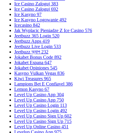
Ice Casino Zaloguj 383
Ice Casino Zaloguj 692
Ice Kasyno 97
Ice Kasyno Logowanie 492
Icecasino 842
Jak Wyplacic Pieniadze Z Ice Casino 576
Jeetbuzz 365 Login 520
Jeetbuzz Apps 419
Jeetbuzz Live Login 533
Jeetbuzz অ্যাপ 232
Jokabet Bonus Code 892
Jokabet Espana 647
Jokabet Opiniones 545
Kasyno Vulkan Vegas 836
Kiwi Treasures 965
Lampions Bet E Confiavel 386
Lemon Kasyno 67
Level Up Casino App 304
Level Up Casino App 750
Level Up Casino Login 113
Level Up Casino Login 492
Level Up Casino Sign Up 602
Level Up Casino Sign Up 715
Level Up Online Casino 451
Levelup Casino App 975