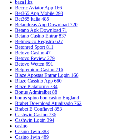
baza1.kz
Becric Aviator App 166
Bet365 App Mobile 293
Bet365 Italia 485
Betandreas App Download 720
Betano Apk Download 71
Betano Casino Entrar 837
Betmexico Registro 627
Betonred Sport 811
Betovo Casino 47
Betovo Review 279
Betovo Wetten 691
Betpremium Casino 716
Blaze Apostas Entrar Login 166
Blaze Cassino App 660
Blaze Plataforma 734
Bonus Admiralbet 88
bonus spino bon casino England
Brabet Download Atualizado 762
Brabet E Confiavel 853
Cashwin Casino 736
Cashwin Login 394
casino
Casino 1win 383
Casino 1win 489