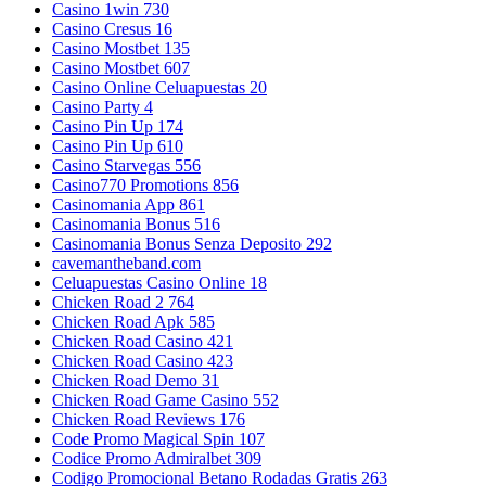
Casino 1win 730
Casino Cresus 16
Casino Mostbet 135
Casino Mostbet 607
Casino Online Celuapuestas 20
Casino Party 4
Casino Pin Up 174
Casino Pin Up 610
Casino Starvegas 556
Casino770 Promotions 856
Casinomania App 861
Casinomania Bonus 516
Casinomania Bonus Senza Deposito 292
cavemantheband.com
Celuapuestas Casino Online 18
Chicken Road 2 764
Chicken Road Apk 585
Chicken Road Casino 421
Chicken Road Casino 423
Chicken Road Demo 31
Chicken Road Game Casino 552
Chicken Road Reviews 176
Code Promo Magical Spin 107
Codice Promo Admiralbet 309
Codigo Promocional Betano Rodadas Gratis 263