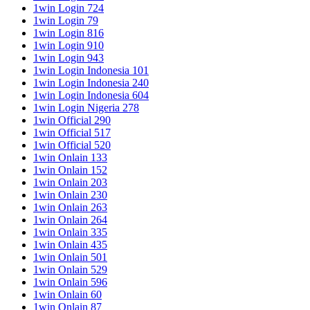
1win Login 724
1win Login 79
1win Login 816
1win Login 910
1win Login 943
1win Login Indonesia 101
1win Login Indonesia 240
1win Login Indonesia 604
1win Login Nigeria 278
1win Official 290
1win Official 517
1win Official 520
1win Onlain 133
1win Onlain 152
1win Onlain 203
1win Onlain 230
1win Onlain 263
1win Onlain 264
1win Onlain 335
1win Onlain 435
1win Onlain 501
1win Onlain 529
1win Onlain 596
1win Onlain 60
1win Onlain 87