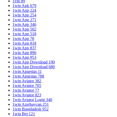
1vin 89
1win Apk 679
1win App 224
1win App 254
1win App 271
1win App 346
1win App 502
1win App 518
1win App 78
1win App 818
1win App 837
1win App 896
1win App 953
1win App Download 190
1win App Download 680
1win Apuestas 11
1win Apuestas 788
1win Aviator 382
1win Aviator 765
1win Aviator 77
1win Aviator 823
1win Aviator Login 340
1win Azerbaycan 251
1win Bangladesh 952
1win Bet 121