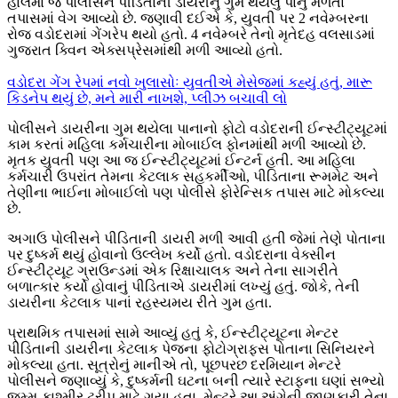
હાલમાં જ પોલીસને પીડિતાની ડાયરીનું ગુમ થયેલું પાનું મળતાં
તપાસમાં વેગ આવ્યો છે. જણાવી દઈએ કે, યુવતી પર 2 નવેમ્બરના
રોજ વડોદરામાં ગેંગરેપ થયો હતો. 4 નવેમ્બરે તેનો મૃતેદહ વલસાડમાં
ગુજરાત ક્વિન એક્સપ્રેસમાંથી મળી આવ્યો હતો.
વડોદરા ગેંગ રેપમાં નવો ખુલાસોઃ યુવતીએ મેસેજમાં કહ્યું હતું, મારૂ
કિડનેપ થયું છે, મને મારી નાખશે, પ્લીઝ બચાવી લો
પોલીસને ડાયરીના ગુમ થયેલા પાનાનો ફોટો વડોદરાની ઈન્સ્ટીટ્યૂટમાં
કામ કરતાં મહિલા કર્મચારીના મોબાઈલ ફોનમાંથી મળી આવ્યો છે.
મૃતક યુવતી પણ આ જ ઈન્સ્ટીટ્યૂટમાં ઈન્ટર્ન હતી. આ મહિલા
કર્મચારી ઉપરાંત તેમના કેટલાક સહકર્મીઓ, પીડિતાના રૂમમેટ અને
તેણીના ભાઈના મોબાઈલો પણ પોલીસે ફોરેન્સિક તપાસ માટે મોકલ્યા
છે.
અગાઉ પોલીસને પીડિતાની ડાયરી મળી આવી હતી જેમાં તેણે પોતાના
પર દુષ્કર્મ થયું હોવાનો ઉલ્લેખ કર્યો હતો. વડોદરાના વેક્સીન
ઈન્સ્ટીટ્યૂટ ગ્રાઉન્ડમાં એક રિક્ષાચાલક અને તેના સાગરીતે
બળાત્કાર કર્યો હોવાનું પીડિતાએ ડાયરીમાં લખ્યું હતું. જોકે, તેની
ડાયરીના કેટલાક પાનાં રહસ્યમય રીતે ગુમ હતા.
પ્રાથમિક તપાસમાં સામે આવ્યું હતું કે, ઈન્સ્ટીટ્યૂટના મેન્ટર
પીડિતાની ડાયરીના કેટલાક પેજના ફોટોગ્રાફ્સ પોતાના સિનિયરને
મોકલ્યા હતા. સૂત્રોનું માનીએ તો, પૂછપરછ દરમિયાન મેન્ટરે
પોલીસને જણાવ્યું કે, દુષ્કર્મની ઘટના બની ત્યારે સ્ટાફના ઘણાં સભ્યો
જમ્મુ-કાશ્મીર ટ્રીપ માટે ગયા હતા. મેન્ટરે આ અંગેની જાણકારી તેના