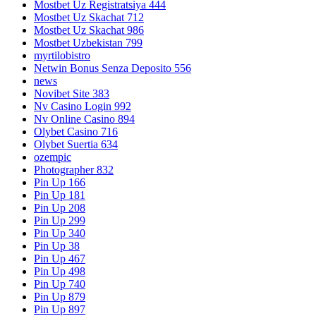
Mostbet Uz Registratsiya 444
Mostbet Uz Skachat 712
Mostbet Uz Skachat 986
Mostbet Uzbekistan 799
myrtilobistro
Netwin Bonus Senza Deposito 556
news
Novibet Site 383
Nv Casino Login 992
Nv Online Casino 894
Olybet Casino 716
Olybet Suertia 634
ozempic
Photographer 832
Pin Up 166
Pin Up 181
Pin Up 208
Pin Up 299
Pin Up 340
Pin Up 38
Pin Up 467
Pin Up 498
Pin Up 740
Pin Up 879
Pin Up 897