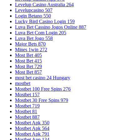
Levelup Casino Australia 264
Levelupcasino 507
Login Betano 550
Lucky Bird Casino Login 159
Luva Bet Cassino Jogos Online 887
Luva Bet Com Login 205
Luva Bet Jogo 558
Major Bets 870
Mines 1win 272
Most Bet 405
Most Bet 415
Most Bet 729
Most Bet 857
most bet casino 24 Hungary
mostbet
Mostbet 100 Free Spins 276
Mostbet 157
Mostbet 30 Free Spins 979
Mostbet 719
Mostbet 81
Mostbet 887
Mostbet Apk 350
Mostbet Apk 564
Mostbet Apk 791
Mostbet App 134