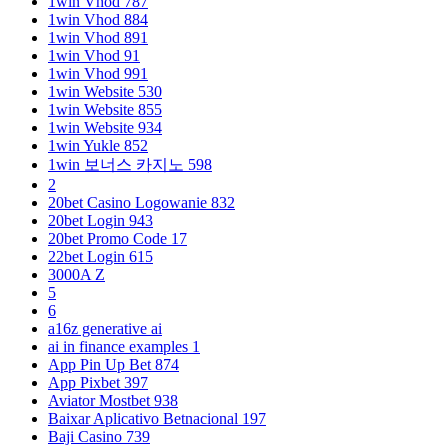
1win Vhod 787
1win Vhod 884
1win Vhod 891
1win Vhod 91
1win Vhod 991
1win Website 530
1win Website 855
1win Website 934
1win Yukle 852
1win 보너스 카지노 598
2
20bet Casino Logowanie 832
20bet Login 943
20bet Promo Code 17
22bet Login 615
3000A Z
5
6
a16z generative ai
ai in finance examples 1
App Pin Up Bet 874
App Pixbet 397
Aviator Mostbet 938
Baixar Aplicativo Betnacional 197
Baji Casino 739