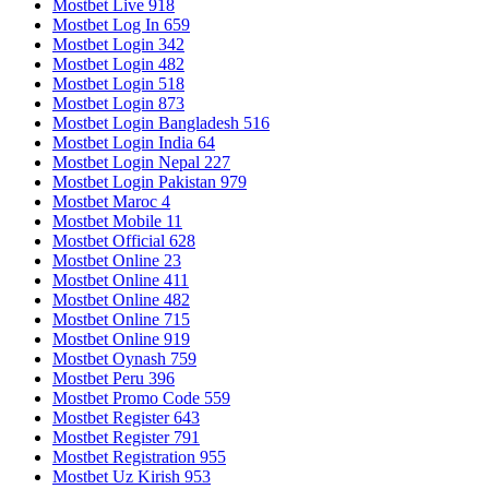
Mostbet Live 918
Mostbet Log In 659
Mostbet Login 342
Mostbet Login 482
Mostbet Login 518
Mostbet Login 873
Mostbet Login Bangladesh 516
Mostbet Login India 64
Mostbet Login Nepal 227
Mostbet Login Pakistan 979
Mostbet Maroc 4
Mostbet Mobile 11
Mostbet Official 628
Mostbet Online 23
Mostbet Online 411
Mostbet Online 482
Mostbet Online 715
Mostbet Online 919
Mostbet Oynash 759
Mostbet Peru 396
Mostbet Promo Code 559
Mostbet Register 643
Mostbet Register 791
Mostbet Registration 955
Mostbet Uz Kirish 953