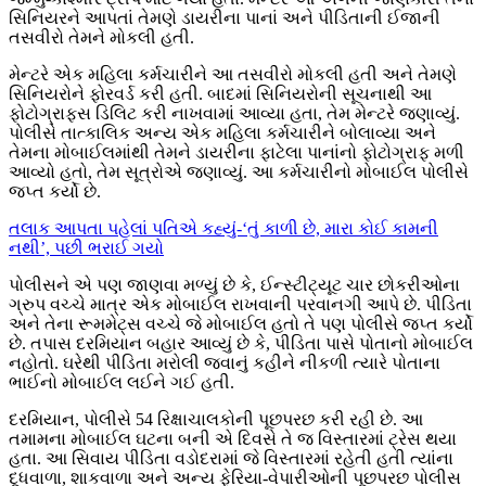
સિનિયરને આપતાં તેમણે ડાયરીના પાનાં અને પીડિતાની ઈજાની
તસવીરો તેમને મોકલી હતી.
મેન્ટરે એક મહિલા કર્મચારીને આ તસવીરો મોકલી હતી અને તેમણે
સિનિયરોને ફોરવર્ડ કરી હતી. બાદમાં સિનિયરોની સૂચનાથી આ
ફોટોગ્રાફ્સ ડિલિટ કરી નાખવામાં આવ્યા હતા, તેમ મેન્ટરે જણાવ્યું.
પોલીસે તાત્કાલિક અન્ય એક મહિલા કર્મચારીને બોલાવ્યા અને
તેમના મોબાઈલમાંથી તેમને ડાયરીના ફાટેલા પાનાંનો ફોટોગ્રાફ મળી
આવ્યો હતો, તેમ સૂત્રોએ જણાવ્યું. આ કર્મચારીનો મોબાઈલ પોલીસે
જપ્ત કર્યો છે.
તલાક આપતા પહેલાં પતિએ કહ્યું-‘તું કાળી છે, મારા કોઈ કામની
નથી’, પછી ભરાઈ ગયો
પોલીસને એ પણ જાણવા મળ્યું છે કે, ઈન્સ્ટીટ્યૂટ ચાર છોકરીઓના
ગ્રુપ વચ્ચે માત્ર એક મોબાઈલ રાખવાની પરવાનગી આપે છે. પીડિતા
અને તેના રૂમમેટ્સ વચ્ચે જે મોબાઈલ હતો તે પણ પોલીસે જપ્ત કર્યો
છે. તપાસ દરમિયાન બહાર આવ્યું છે કે, પીડિતા પાસે પોતાનો મોબાઈલ
નહોતો. ઘરેથી પીડિતા મરોલી જવાનું કહીને નીકળી ત્યારે પોતાના
ભાઈનો મોબાઈલ લઈને ગઈ હતી.
દરમિયાન, પોલીસે 54 રિક્ષાચાલકોની પૂછપરછ કરી રહી છે. આ
તમામના મોબાઈલ ઘટના બની એ દિવસે તે જ વિસ્તારમાં ટ્રેસ થયા
હતા. આ સિવાય પીડિતા વડોદરામાં જે વિસ્તારમાં રહેતી હતી ત્યાંના
દૂધવાળા, શાકવાળા અને અન્ય ફેરિયા-વેપારીઓની પૂછપરછ પોલીસ