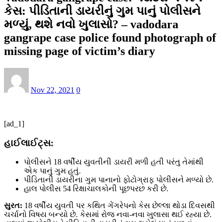
કેસ: પીડિતાની ડાયરીનું ગુમ પાનું પોલીસને
મળ્યું, થશે નવો ખુલાસો? – vadodara
gangrape case police found photograph of
missing page of victim’s diary
Nov 22, 2021
0
[ad_1]
હાઈલાઈટ્સ:
પોલીસને 18 વર્ષીય યુવતીની ડાયરી મળી હતી પરંતુ તેમાંથી
એક પાનું ગુમ હતું.
પીડિતાની ડાયરીના ગુમ પાનાનો ફોટોગ્રાફ પોલીસને મળ્યો છે.
હાલ પોલીસ 54 રિક્ષાચાલકોની પૂછપરછ કરી છે.
સુરત:
18 વર્ષીય યુવતી પર કથિત ગેંગરેપનો કેસ છેલ્લા થોડા દિવસથી
ચર્ચાનો વિષય બન્યો છે. કેસમાં રોજ નવા-નવા ખુલાસા થઈ રહ્યા છે.