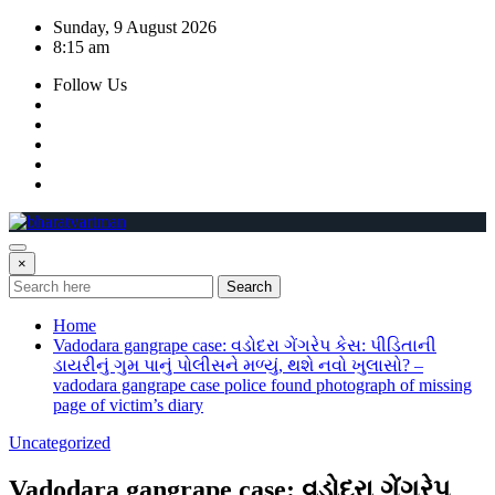
Skip
Sunday, 9 August 2026
to
8:15 am
content
Follow Us
×
Search
Home
Vadodara gangrape case: વડોદરા ગેંગરેપ કેસ: પીડિતાની
ડાયરીનું ગુમ પાનું પોલીસને મળ્યું, થશે નવો ખુલાસો? –
vadodara gangrape case police found photograph of missing
page of victim’s diary
Uncategorized
Vadodara gangrape case: વડોદરા ગેંગરેપ