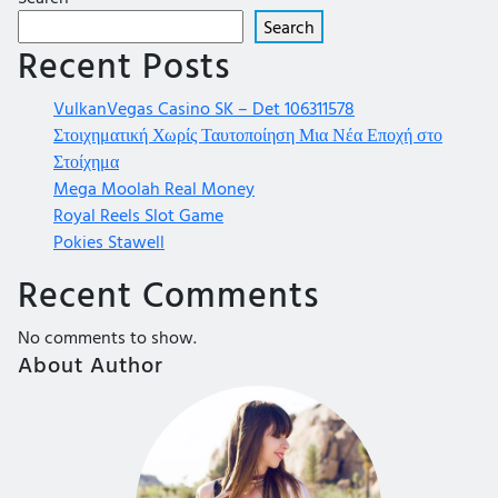
Search
Recent Posts
VulkanVegas Casino SK – Det 106311578
Στοιχηματική Χωρίς Ταυτοποίηση Μια Νέα Εποχή στο
Στοίχημα
Mega Moolah Real Money
Royal Reels Slot Game
Pokies Stawell
Recent Comments
No comments to show.
About Author