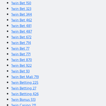
1win Bet 150
1win Bet 323
1win Bet 344
1win Bet 462
1win Bet 481
1win Bet 487
1win Bet 672
1win Bet 714
1win Bet 77
1win Bet 771
1win Bet 870
1win Bet 922
1win Bet 93
1win Bet Mali 719
1win Betting 225
1win Betting 27
1win Betting 426
1win Bonus 513
1win Casino 211