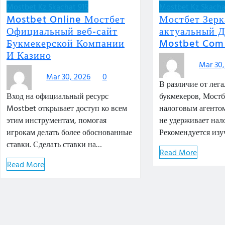
Mostbet Kz Skachat 915
Mostbet Kz Skacha
Mostbet Online Мостбет
Мостбет Зерк
Официальный веб-сайт
актуальный Д
Букмекерской Компании
Mostbet Com
И Казино
Mar 30,
Mar 30, 2026
0
В различие от лег
Вход на официальный ресурс
букмекеров, Мостб
Mostbet открывает доступ ко всем
налоговым агентом
этим инструментам, помогая
не удерживает нал
игрокам делать более обоснованные
Рекомендуется изу
ставки. Сделать ставки на…
Read More
Read More