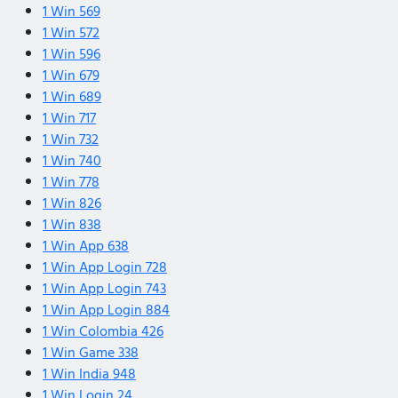
1 Win 569
1 Win 572
1 Win 596
1 Win 679
1 Win 689
1 Win 717
1 Win 732
1 Win 740
1 Win 778
1 Win 826
1 Win 838
1 Win App 638
1 Win App Login 728
1 Win App Login 743
1 Win App Login 884
1 Win Colombia 426
1 Win Game 338
1 Win India 948
1 Win Login 24