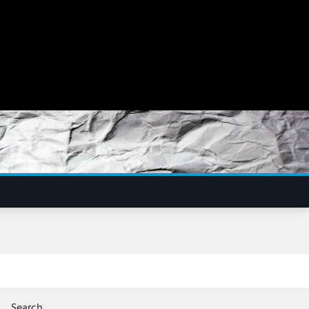
Search