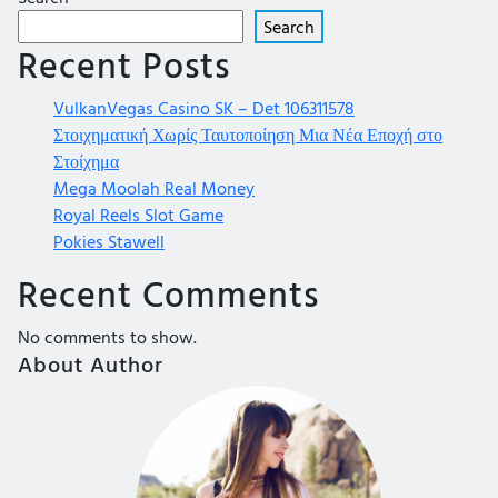
Search
Recent Posts
VulkanVegas Casino SK – Det 106311578
Στοιχηματική Χωρίς Ταυτοποίηση Μια Νέα Εποχή στο
Στοίχημα
Mega Moolah Real Money
Royal Reels Slot Game
Pokies Stawell
Recent Comments
No comments to show.
About Author