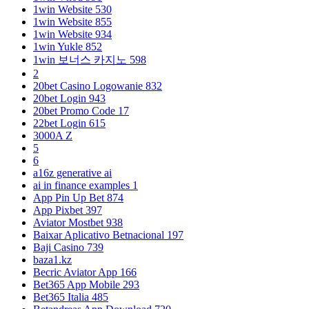
1win Website 530
1win Website 855
1win Website 934
1win Yukle 852
1win 보너스 카지노 598
2
20bet Casino Logowanie 832
20bet Login 943
20bet Promo Code 17
22bet Login 615
3000A Z
5
6
a16z generative ai
ai in finance examples 1
App Pin Up Bet 874
App Pixbet 397
Aviator Mostbet 938
Baixar Aplicativo Betnacional 197
Baji Casino 739
baza1.kz
Becric Aviator App 166
Bet365 App Mobile 293
Bet365 Italia 485