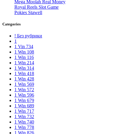
Mega Moolah Real Money
Royal Reels Slot Game
Pokies Stawell
Categories
! Без рубрики
1
1 Vin 734
1 Win 108
1 Win 116
1 Win 214
1 Win 314
1 Win 418
1 Win 428
1 Win 569
1 Win 572
1 Win 596
1 Win 679
1 Win 689
1 Win 717
1 Win 732
1 Win 740
1 Win 778
1 Win 826