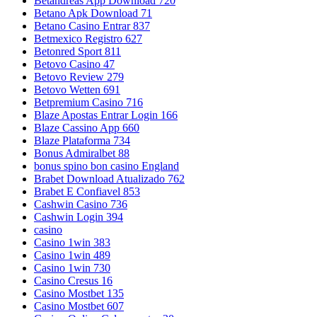
Betandreas App Download 720
Betano Apk Download 71
Betano Casino Entrar 837
Betmexico Registro 627
Betonred Sport 811
Betovo Casino 47
Betovo Review 279
Betovo Wetten 691
Betpremium Casino 716
Blaze Apostas Entrar Login 166
Blaze Cassino App 660
Blaze Plataforma 734
Bonus Admiralbet 88
bonus spino bon casino England
Brabet Download Atualizado 762
Brabet E Confiavel 853
Cashwin Casino 736
Cashwin Login 394
casino
Casino 1win 383
Casino 1win 489
Casino 1win 730
Casino Cresus 16
Casino Mostbet 135
Casino Mostbet 607