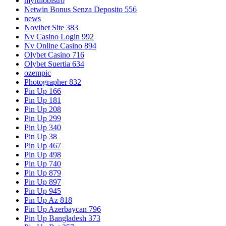
myrtilobistro
Netwin Bonus Senza Deposito 556
news
Novibet Site 383
Nv Casino Login 992
Nv Online Casino 894
Olybet Casino 716
Olybet Suertia 634
ozempic
Photographer 832
Pin Up 166
Pin Up 181
Pin Up 208
Pin Up 299
Pin Up 340
Pin Up 38
Pin Up 467
Pin Up 498
Pin Up 740
Pin Up 879
Pin Up 897
Pin Up 945
Pin Up Az 818
Pin Up Azerbaycan 796
Pin Up Bangladesh 373