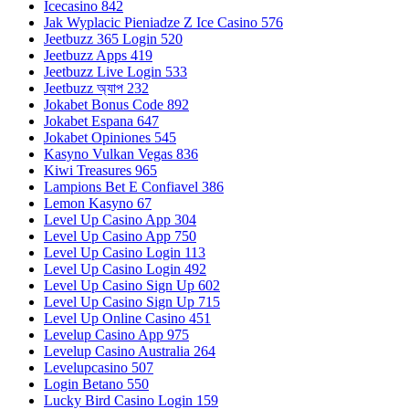
Icecasino 842
Jak Wyplacic Pieniadze Z Ice Casino 576
Jeetbuzz 365 Login 520
Jeetbuzz Apps 419
Jeetbuzz Live Login 533
Jeetbuzz অ্যাপ 232
Jokabet Bonus Code 892
Jokabet Espana 647
Jokabet Opiniones 545
Kasyno Vulkan Vegas 836
Kiwi Treasures 965
Lampions Bet E Confiavel 386
Lemon Kasyno 67
Level Up Casino App 304
Level Up Casino App 750
Level Up Casino Login 113
Level Up Casino Login 492
Level Up Casino Sign Up 602
Level Up Casino Sign Up 715
Level Up Online Casino 451
Levelup Casino App 975
Levelup Casino Australia 264
Levelupcasino 507
Login Betano 550
Lucky Bird Casino Login 159