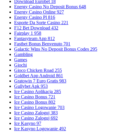
Download Eurobet 18
Energy Casino No Deposit Bonus 648
Energy Casino Online 927
Energy Casino Pl 816
Esporte Da Sorte Casino 221
F12 Bet Download 432
Fairplay 1 958
Fantasyteam App 812
Fastbet Bonus Benvenuto 701
Galactic Wins No Deposit Bonus Codes 295
Gambling
Games
Giochi
Gioco Chicken Road 255
Goldbet App Android 861
Gratowin 7 Euro Gratis 983
Gullybet Apk 953
Ice Casino Aplikacja 285
Ice Casino Bonus 721
Ice Casino Bonus 802
Ice Casino Logowanie 703
Ice Casino Zaloguj 383
Ice Casino Zaloguj 692
Ice Kasyno 97
Ice Kasyno Logowanie 492