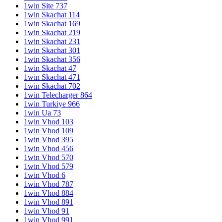
1win Site 737
1win Skachat 114
1win Skachat 169
1win Skachat 219
1win Skachat 231
1win Skachat 301
1win Skachat 356
1win Skachat 47
1win Skachat 471
1win Skachat 702
1win Telecharger 864
1win Turkiye 966
1win Ua 73
1win Vhod 103
1win Vhod 109
1win Vhod 395
1win Vhod 456
1win Vhod 570
1win Vhod 579
1win Vhod 6
1win Vhod 787
1win Vhod 884
1win Vhod 891
1win Vhod 91
1win Vhod 991