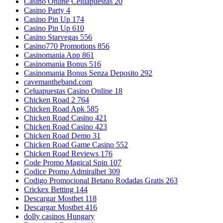
Casino Online Celuapuestas 20
Casino Party 4
Casino Pin Up 174
Casino Pin Up 610
Casino Starvegas 556
Casino770 Promotions 856
Casinomania App 861
Casinomania Bonus 516
Casinomania Bonus Senza Deposito 292
cavemantheband.com
Celuapuestas Casino Online 18
Chicken Road 2 764
Chicken Road Apk 585
Chicken Road Casino 421
Chicken Road Casino 423
Chicken Road Demo 31
Chicken Road Game Casino 552
Chicken Road Reviews 176
Code Promo Magical Spin 107
Codice Promo Admiralbet 309
Codigo Promocional Betano Rodadas Gratis 263
Crickex Betting 144
Descargar Mostbet 118
Descargar Mostbet 416
dolly casinos Hungary