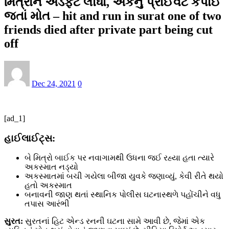
મિત્રોને અડફેટે લીધા, એકનું પ્રાઈવેટ કપાઈ
જતાં મોત – hit and run in surat one of two
friends died after private part being cut
off
Dec 24, 2021
0
[ad_1]
હાઈલાઈટ્સ:
બે મિત્રો બાઈક પર નવાગામથી ઉધના જઈ રહ્યા હતા ત્યારે
અકસ્માત નડ્યો
અકસ્માતમાં બચી ગયેલા બીજા યુવકે જણાવ્યું, કેવી રીતે થયો
હતો અકસ્માત
બનાવની જાણ થતાં સ્થાનિક પોલીસ ઘટનાસ્થળે પહોંચીને વધુ
તપાસ આરંભી
સુરત:
સુરતનાં હિટ એન્ડ રનની ઘટના સામે આવી છે, જેમાં એક