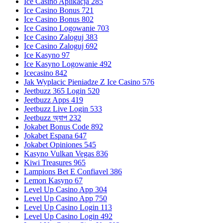
Ice Casino Aplikacja 285
Ice Casino Bonus 721
Ice Casino Bonus 802
Ice Casino Logowanie 703
Ice Casino Zaloguj 383
Ice Casino Zaloguj 692
Ice Kasyno 97
Ice Kasyno Logowanie 492
Icecasino 842
Jak Wyplacic Pieniadze Z Ice Casino 576
Jeetbuzz 365 Login 520
Jeetbuzz Apps 419
Jeetbuzz Live Login 533
Jeetbuzz অ্যাপ 232
Jokabet Bonus Code 892
Jokabet Espana 647
Jokabet Opiniones 545
Kasyno Vulkan Vegas 836
Kiwi Treasures 965
Lampions Bet E Confiavel 386
Lemon Kasyno 67
Level Up Casino App 304
Level Up Casino App 750
Level Up Casino Login 113
Level Up Casino Login 492