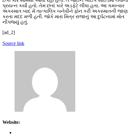
ઈકો કાર સામેથી આવી રહી હતી. તે જોઈને બાઈક સાઈડમાં લેવાનો
પ્રયત્ન કર્યો હતો. તેમ છતાં કારે અડફેટે લીધા હતા. આ ગમખ્વાર
અકસ્માત બાદ મેં તાત્કાલિક બનેવીને ફોન કરી અકસ્માતની જાણ
કરતા મદદ મળી હતી. જોકે મારા મિત્ર રાજાનું આ દુર્ઘટનામાં મોત
નીપજ્યું હતું.
[ad_2]
Source link
Website: