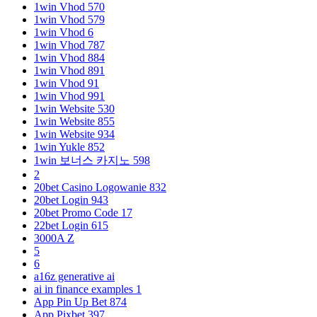
1win Vhod 570
1win Vhod 579
1win Vhod 6
1win Vhod 787
1win Vhod 884
1win Vhod 891
1win Vhod 91
1win Vhod 991
1win Website 530
1win Website 855
1win Website 934
1win Yukle 852
1win 보너스 카지노 598
2
20bet Casino Logowanie 832
20bet Login 943
20bet Promo Code 17
22bet Login 615
3000A Z
5
6
a16z generative ai
ai in finance examples 1
App Pin Up Bet 874
App Pixbet 397