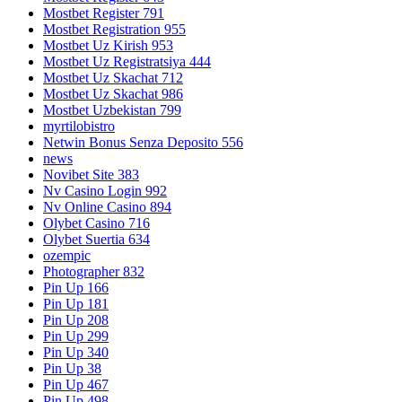
Mostbet Register 791
Mostbet Registration 955
Mostbet Uz Kirish 953
Mostbet Uz Registratsiya 444
Mostbet Uz Skachat 712
Mostbet Uz Skachat 986
Mostbet Uzbekistan 799
myrtilobistro
Netwin Bonus Senza Deposito 556
news
Novibet Site 383
Nv Casino Login 992
Nv Online Casino 894
Olybet Casino 716
Olybet Suertia 634
ozempic
Photographer 832
Pin Up 166
Pin Up 181
Pin Up 208
Pin Up 299
Pin Up 340
Pin Up 38
Pin Up 467
Pin Up 498