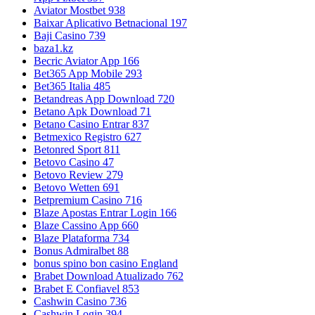
Aviator Mostbet 938
Baixar Aplicativo Betnacional 197
Baji Casino 739
baza1.kz
Becric Aviator App 166
Bet365 App Mobile 293
Bet365 Italia 485
Betandreas App Download 720
Betano Apk Download 71
Betano Casino Entrar 837
Betmexico Registro 627
Betonred Sport 811
Betovo Casino 47
Betovo Review 279
Betovo Wetten 691
Betpremium Casino 716
Blaze Apostas Entrar Login 166
Blaze Cassino App 660
Blaze Plataforma 734
Bonus Admiralbet 88
bonus spino bon casino England
Brabet Download Atualizado 762
Brabet E Confiavel 853
Cashwin Casino 736
Cashwin Login 394