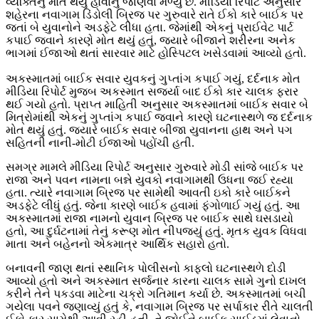
વ્યક્તિનું મોત થયું હોવાનું જાણવા મળ્યું છે. મીડિયા રિપોર્ટ અનુસાર
શહેરના નવાગામ ડિંડોલી બ્રિજ પર ગુરુવારે રાતે ઈકો કારે બાઈક પર
જતાં બે યુવાનોને અડફેટે લીધા હતા. જેમાંથી એકનું પ્રાઈવેટ પાર્ટ
કપાઈ જવાને કારણે મોત થયું હતું, જ્યારે બીજાને શરીરના અનેક
ભાગમાં ઈજાઓ થતાં સારવાર માટે હોસ્પિટલ ખસેડવામાં આવ્યો હતો.
અકસ્માતમાં બાઈક સવાર યુવકનું ગુપ્તાંગ કપાઈ ગયું, દર્દનાક મોત
મીડિયા રિપોર્ટ મુજબ અકસ્માત સર્જ્યા બાદ ઈકો કાર ચાલક ફરાર
થઈ ગયો હતો. પ્રાપ્ત માહિતી અનુસાર અકસ્માતમાં બાઈક સવાર બે
મિત્રોમાંથી એકનું ગુપ્તાંગ કપાઈ જવાને કારણે ઘટનાસ્થળે જ દર્દનાક
મોત થયું હતું. જ્યારે બાઈક સવાર બીજા યુવાનના હાથ અને પગ
સહિતની નાની-મોટી ઈજાઓ પહોંચી હતી.
સમગ્ર મામલે મીડિયા રિપોર્ટ અનુસાર ગુરુવારે મોડી સાંજે બાઈક પર
રાજા અને પવન નામના બન્ને યુવકો નવાગામથી ઉધના જઈ રહ્યા
હતા. ત્યારે નવાગામ બ્રિજ પર સામેથી આવતી ઇકો કારે બાઈકને
અડફેટે લીધું હતું. જેના કારણે બાઈક હવામાં ફંગોળાઈ ગયું હતું. આ
અકસ્માતમાં રાજા નામનો યુવાન બ્રિજ પર બાઈક સાથે ઘસડાયો
હતો, આ દુર્ઘટનામાં તેનું કરૂણ મોત નીપજ્યું હતું. મૃતક યુવક વિધવા
માતા અને બહેનનો એકમાત્ર આર્થિક સહારો હતો.
બનાવની જાણ થતાં સ્થાનિક પોલીસનો કાફલો ઘટનાસ્થળે દોડી
આવ્યો હતો અને અકસ્માત સર્જનાર કારના ચાલક સામે ગુનો દાખલ
કરીને તેને પકડવા માટેના ચક્રો ગતિમાન કર્યા છે. અકસ્માતમાં બચી
ગયેલા પવને જણાવ્યું હતું કે, નવાગામ બ્રિજ પર સર્પાકાર રીતે ચાલતી