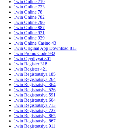
1win Online 719
1win Online 723
1win Online 78
1win Online 782
1win Online 796
1win Online 887
1win Online 921
1win Online 929
1win Online Casino 43
1win Original App Download 813
1win Promo Code 932
1win Qeydiyyat 801
1win Register 318
1win Register 421
1win Registratsiya 185
1win Registratsiya 264
1win Registratsiya 364
1win Registratsiya 526
1win Registratsiya 591
1win Registratsiya 604
1win Registratsiya 713
1win Registratsiya 727
1win Registratsiya 865
1win Registratsiya 867
1win Registratsiya 911