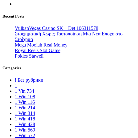
Recent Posts
VulkanVegas Casino SK – Det 106311578
Στοιχηματική Χωρίς Ταυτοποίηση Μια Νέα Εποχή στο
Στοίχημα
Mega Moolah Real Money
Royal Reels Slot Game
Pokies Stawell
Categories
! Без рубрики
1
1 Vin 734
1 Win 108
1 Win 116
1 Win 214
1 Win 314
1 Win 418
1 Win 428
1 Win 569
1 Win 572