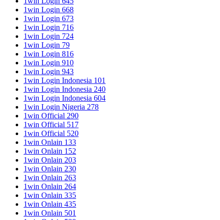
1win Login 645
1win Login 668
1win Login 673
1win Login 716
1win Login 724
1win Login 79
1win Login 816
1win Login 910
1win Login 943
1win Login Indonesia 101
1win Login Indonesia 240
1win Login Indonesia 604
1win Login Nigeria 278
1win Official 290
1win Official 517
1win Official 520
1win Onlain 133
1win Onlain 152
1win Onlain 203
1win Onlain 230
1win Onlain 263
1win Onlain 264
1win Onlain 335
1win Onlain 435
1win Onlain 501