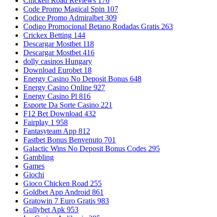
Chicken Road Reviews 176
Code Promo Magical Spin 107
Codice Promo Admiralbet 309
Codigo Promocional Betano Rodadas Gratis 263
Crickex Betting 144
Descargar Mostbet 118
Descargar Mostbet 416
dolly casinos Hungary
Download Eurobet 18
Energy Casino No Deposit Bonus 648
Energy Casino Online 927
Energy Casino Pl 816
Esporte Da Sorte Casino 221
F12 Bet Download 432
Fairplay 1 958
Fantasyteam App 812
Fastbet Bonus Benvenuto 701
Galactic Wins No Deposit Bonus Codes 295
Gambling
Games
Giochi
Gioco Chicken Road 255
Goldbet App Android 861
Gratowin 7 Euro Gratis 983
Gullybet Apk 953