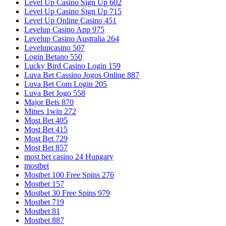
Level Up Casino Sign Up 602
Level Up Casino Sign Up 715
Level Up Online Casino 451
Levelup Casino App 975
Levelup Casino Australia 264
Levelupcasino 507
Login Betano 550
Lucky Bird Casino Login 159
Luva Bet Cassino Jogos Online 887
Luva Bet Com Login 205
Luva Bet Jogo 558
Major Bets 870
Mines 1win 272
Most Bet 405
Most Bet 415
Most Bet 729
Most Bet 857
most bet casino 24 Hungary
mostbet
Mostbet 100 Free Spins 276
Mostbet 157
Mostbet 30 Free Spins 979
Mostbet 719
Mostbet 81
Mostbet 887