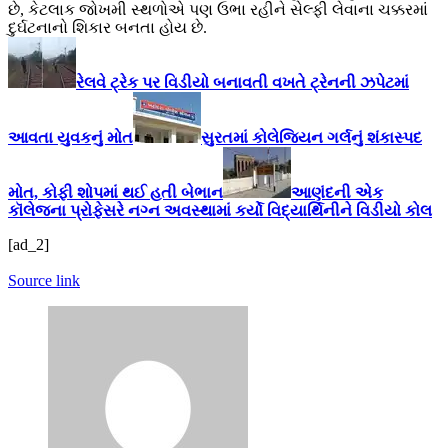
છે, કેટલાક જોખમી સ્થળોએ પણ ઉભા રહીને સેલ્ફી લેવાના ચક્કરમાં
દુર્ઘટનાનો શિકાર બનતા હોય છે.
રેલવે ટ્રેક પર વિડીયો બનાવતી વખતે ટ્રેનની ઝપેટમાં
આવતા યુવકનું મોત
સુરતમાં કોલેજિયન ગર્લનું શંકાસ્પદ
મોત, કોફી શોપમાં થઈ હતી બેભાન
આણંદની એક
કૉલેજના પ્રોફેસરે નગ્ન અવસ્થામાં કર્યો વિદ્યાર્થિનીને વિડીયો કોલ
[ad_2]
Source link