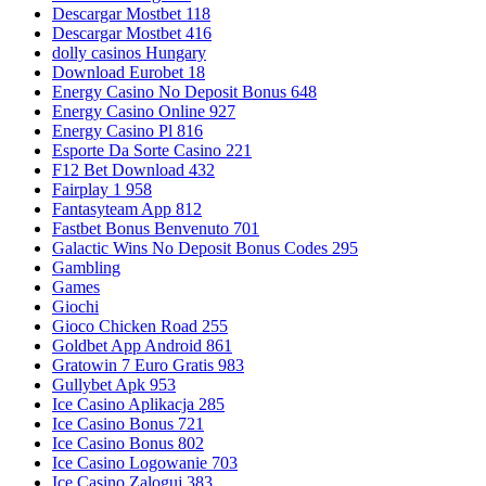
Descargar Mostbet 118
Descargar Mostbet 416
dolly casinos Hungary
Download Eurobet 18
Energy Casino No Deposit Bonus 648
Energy Casino Online 927
Energy Casino Pl 816
Esporte Da Sorte Casino 221
F12 Bet Download 432
Fairplay 1 958
Fantasyteam App 812
Fastbet Bonus Benvenuto 701
Galactic Wins No Deposit Bonus Codes 295
Gambling
Games
Giochi
Gioco Chicken Road 255
Goldbet App Android 861
Gratowin 7 Euro Gratis 983
Gullybet Apk 953
Ice Casino Aplikacja 285
Ice Casino Bonus 721
Ice Casino Bonus 802
Ice Casino Logowanie 703
Ice Casino Zaloguj 383