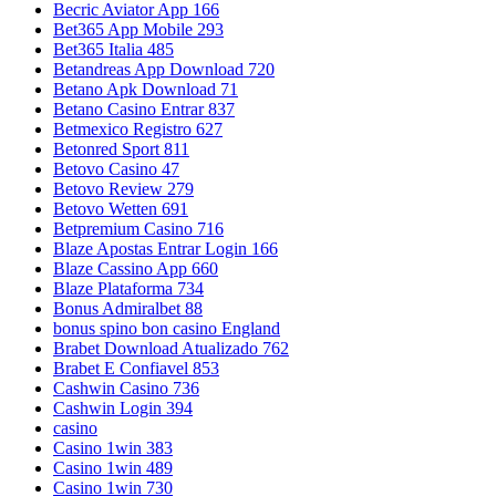
Becric Aviator App 166
Bet365 App Mobile 293
Bet365 Italia 485
Betandreas App Download 720
Betano Apk Download 71
Betano Casino Entrar 837
Betmexico Registro 627
Betonred Sport 811
Betovo Casino 47
Betovo Review 279
Betovo Wetten 691
Betpremium Casino 716
Blaze Apostas Entrar Login 166
Blaze Cassino App 660
Blaze Plataforma 734
Bonus Admiralbet 88
bonus spino bon casino England
Brabet Download Atualizado 762
Brabet E Confiavel 853
Cashwin Casino 736
Cashwin Login 394
casino
Casino 1win 383
Casino 1win 489
Casino 1win 730