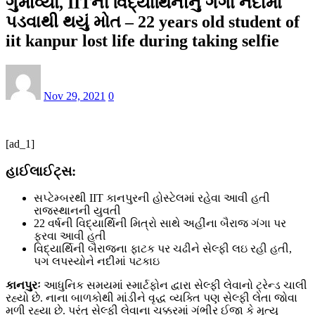
ગુમાવ્યો, IITની વિદ્યાર્થિનીનું ગંગા નદીમાં
પડવાથી થયું મોત – 22 years old student of
iit kanpur lost life during taking selfie
Nov 29, 2021
0
[ad_1]
હાઈલાઈટ્સ:
સપ્ટેમ્બરથી IIT કાનપુરની હોસ્ટેલમાં રહેવા આવી હતી
રાજસ્થાનની યુવતી
22 વર્ષની વિદ્યાર્થિની મિત્રો સાથે અહીંના બૈરાજ ગંગા પર
ફરવા આવી હતી
વિદ્યાર્થિની બૈરાજના ફાટક પર ચઢીને સેલ્ફી લઇ રહી હતી,
પગ લપસ્યોને નદીમાં પટકાઇ
કાનપુરઃ
આધુનિક સમયમાં સ્માર્ટફોન દ્વારા સેલ્ફી લેવાનો ટ્રેન્ડ ચાલી
રહ્યો છે. નાના બાળકોથી માંડીને વૃદ્ધ વ્યક્તિ પણ સેલ્ફી લેતા જોવા
મળી રહ્યા છે. પરંતુ સેલ્ફી લેવાના ચક્કરમાં ગંભીર ઈજા કે મૃત્યુ