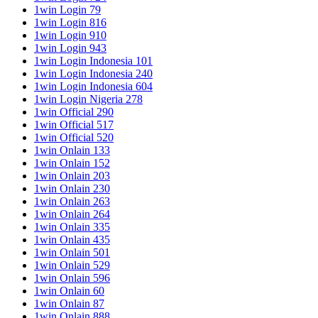
1win Login 79
1win Login 816
1win Login 910
1win Login 943
1win Login Indonesia 101
1win Login Indonesia 240
1win Login Indonesia 604
1win Login Nigeria 278
1win Official 290
1win Official 517
1win Official 520
1win Onlain 133
1win Onlain 152
1win Onlain 203
1win Onlain 230
1win Onlain 263
1win Onlain 264
1win Onlain 335
1win Onlain 435
1win Onlain 501
1win Onlain 529
1win Onlain 596
1win Onlain 60
1win Onlain 87
1win Onlain 888