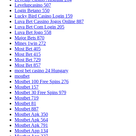
Levelupcasino 507
Login Betano 550
Lucky Bird Casino Login 159
Luva Bet Cassino Jogos Online 887
Luva Bet Com Login 205
Luva Bet Jogo 558
Major Bets 870
Mines 1win 272
Most Bet 405
Most Bet 415
Most Bet 729
Most Bet 857
most bet casino 24 Hungary
mostbet
Mostbet 100 Free Spins 276
Mostbet 157
Mostbet 30 Free Spins 979
Mostbet 719
Mostbet 81
Mostbet 887
Mostbet Apk 350
Mostbet Apk 564
Mostbet Apk 791
Mostbet App 134