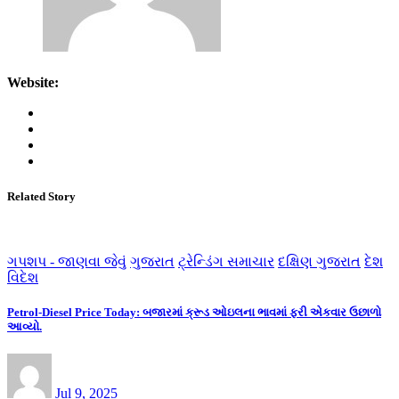
Website:
Related Story
ગપશપ - જાણવા જેવું
ગુજરાત
ટ્રેન્ડિંગ સમાચાર
દક્ષિણ ગુજરાત
દેશ
વિદેશ
Petrol-Diesel Price Today: બજારમાં ક્રૂડ ઓઇલના ભાવમાં ફરી એકવાર ઉછાળો
આવ્યો.
Jul 9, 2025