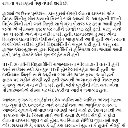
થવાના પ્રમાણમાં પણ વધારો થયો છે.
હાલમાં જ ઉત્તર પ્રદેશના કાનપુરમાં સેલ્ફી લેવાના ચક્કરમાં એક
વિદ્યાર્થિનીનું મોત થયાનો કિસ્સો સામે આવ્યો છે. આ યુવતી IITની
વિદ્યાર્થિની હતી અને મિત્રો સાથે ગંગા બૈરાજ પર ફરવા આવી હતી.
જ્યાં એ બૈરાજના ફાટક પર ચઢીને સેલ્ફી લઇ રહી હતી, પરંતુ એનો
પગ લપસ્યો અને ગંગા નદીમાં પડી હતી. ઘટનાસ્થળે હાજર એના
મિત્રોએ ઘટના વિશે પોલીસને તુરંત જાણકારી આપી હતી અને ત્યાંના
બે લોકોએ નદીમાં કૂદીને વિદ્યાર્થિનીને બહાર કાઢી હતી. પરંતુ ત્યાં
હાજર એમ્બ્યુલન્સ દ્વારા વિદ્યાર્થિનીને હોસ્પિટલ લઇ જવામાં આવી
હતી, પરંતુ ડોક્ટરે એને મૃત જાહેર કરી હતી.
IITની 20 વર્ષની વિદ્યાર્થિની રાજસ્થાનના ભીલવાડાની વતની હતી
અને સપ્ટેમબરથી કાનપુર IITની હોસ્ટેલમાં રહેવા આવી હતી. આ
દરમિયાન મિત્રો સાથે અહીંના ગંગા બૈરાજ પર ફરવા આવી હતી.
ફાટક પર ચઢીને સેલ્ફી રહી હતી જ્યાંથી અચાનક તેણે નિયંત્રણ
ગુમાવ્યુ અને ગંગા નદીમાં પડી હતી. જોકે પુત્રીની મોત થતાં એના
પરિવારજનોએ સંસ્થા પર બેદરકારીના આરોપ લગાવ્યા હતા.
આજના સમયમાં સ્માર્ટફોન દરેક વ્યક્તિ માટે અભિન્ન અંગનું મહત્વ
લઇ ચૂક્યો છે. ઇન્ટરનેટ અને સ્માર્ટફોનના આ આધુનિક સમયમાં
આજનો યુવાવર્ગ મોબાઇલનો બંધાણી બની ગયો છે. દેશભરમાંથી આ
પ્રકારના ગંભીર કિસ્સા સામે આવી રહ્યા છે. જેમાં સેલ્ફી કે ફોટો
લેવાના ચક્કરમાં જીવ ગયો હોય. આ સિવાય રોજિંદા જીવનમાં પણ
જોઇ શકાય છે કે, બાઇક કે વ્હીકલ ચલાવતાં યુવાન કે યુવતી સેલ્ફી લે