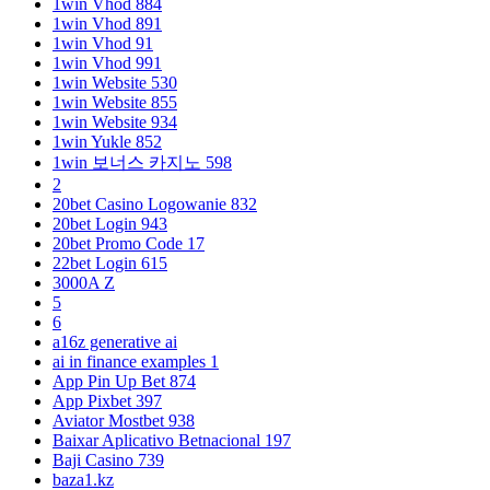
1win Vhod 884
1win Vhod 891
1win Vhod 91
1win Vhod 991
1win Website 530
1win Website 855
1win Website 934
1win Yukle 852
1win 보너스 카지노 598
2
20bet Casino Logowanie 832
20bet Login 943
20bet Promo Code 17
22bet Login 615
3000A Z
5
6
a16z generative ai
ai in finance examples 1
App Pin Up Bet 874
App Pixbet 397
Aviator Mostbet 938
Baixar Aplicativo Betnacional 197
Baji Casino 739
baza1.kz