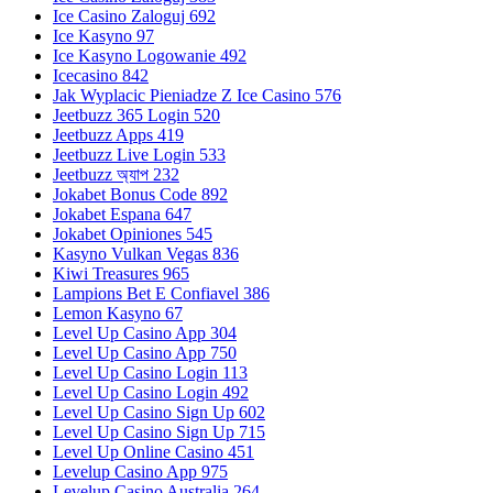
Ice Casino Zaloguj 692
Ice Kasyno 97
Ice Kasyno Logowanie 492
Icecasino 842
Jak Wyplacic Pieniadze Z Ice Casino 576
Jeetbuzz 365 Login 520
Jeetbuzz Apps 419
Jeetbuzz Live Login 533
Jeetbuzz অ্যাপ 232
Jokabet Bonus Code 892
Jokabet Espana 647
Jokabet Opiniones 545
Kasyno Vulkan Vegas 836
Kiwi Treasures 965
Lampions Bet E Confiavel 386
Lemon Kasyno 67
Level Up Casino App 304
Level Up Casino App 750
Level Up Casino Login 113
Level Up Casino Login 492
Level Up Casino Sign Up 602
Level Up Casino Sign Up 715
Level Up Online Casino 451
Levelup Casino App 975
Levelup Casino Australia 264