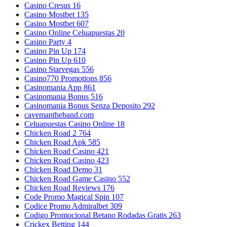
Casino Cresus 16
Casino Mostbet 135
Casino Mostbet 607
Casino Online Celuapuestas 20
Casino Party 4
Casino Pin Up 174
Casino Pin Up 610
Casino Starvegas 556
Casino770 Promotions 856
Casinomania App 861
Casinomania Bonus 516
Casinomania Bonus Senza Deposito 292
cavemantheband.com
Celuapuestas Casino Online 18
Chicken Road 2 764
Chicken Road Apk 585
Chicken Road Casino 421
Chicken Road Casino 423
Chicken Road Demo 31
Chicken Road Game Casino 552
Chicken Road Reviews 176
Code Promo Magical Spin 107
Codice Promo Admiralbet 309
Codigo Promocional Betano Rodadas Gratis 263
Crickex Betting 144