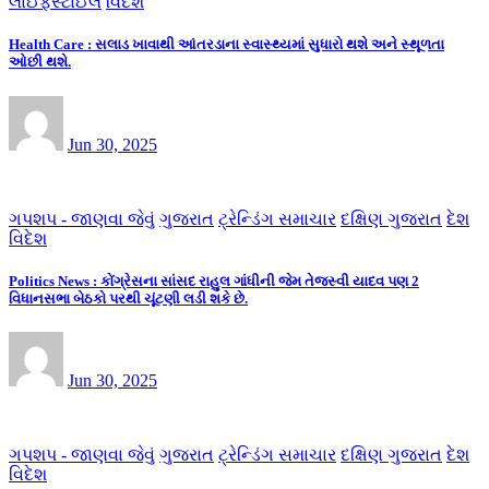
લાઈફસ્ટાઈલ
વિદેશ
Health Care : સલાડ ખાવાથી આંતરડાના સ્વાસ્થ્યમાં સુધારો થશે અને સ્થૂળતા
ઓછી થશે.
Jun 30, 2025
ગપશપ - જાણવા જેવું
ગુજરાત
ટ્રેન્ડિંગ સમાચાર
દક્ષિણ ગુજરાત
દેશ
વિદેશ
Politics News : કોંગ્રેસના સાંસદ રાહુલ ગાંધીની જેમ તેજસ્વી યાદવ પણ 2
વિધાનસભા બેઠકો પરથી ચૂંટણી લડી શકે છે.
Jun 30, 2025
ગપશપ - જાણવા જેવું
ગુજરાત
ટ્રેન્ડિંગ સમાચાર
દક્ષિણ ગુજરાત
દેશ
વિદેશ