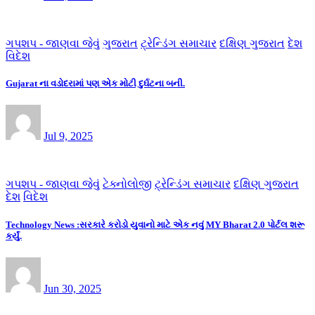
ગપશપ - જાણવા જેવું
ગુજરાત
ટ્રેન્ડિંગ સમાચાર
દક્ષિણ ગુજરાત
દેશ
વિદેશ
Gujarat ના વડોદરામાં પણ એક મોટી દુર્ઘટના બની.
Jul 9, 2025
ગપશપ - જાણવા જેવું
ટેક્નોલોજી
ટ્રેન્ડિંગ સમાચાર
દક્ષિણ ગુજરાત
દેશ
વિદેશ
Technology News :સરકારે કરોડો યુવાનો માટે એક નવું MY Bharat 2.0 પોર્ટલ શરૂ
કર્યું.
Jun 30, 2025