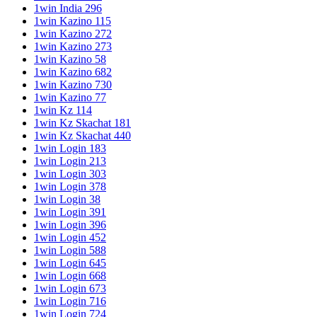
1win India 296
1win Kazino 115
1win Kazino 272
1win Kazino 273
1win Kazino 58
1win Kazino 682
1win Kazino 730
1win Kazino 77
1win Kz 114
1win Kz Skachat 181
1win Kz Skachat 440
1win Login 183
1win Login 213
1win Login 303
1win Login 378
1win Login 38
1win Login 391
1win Login 396
1win Login 452
1win Login 588
1win Login 645
1win Login 668
1win Login 673
1win Login 716
1win Login 724