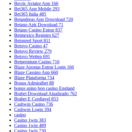
Becric Aviator App 166
Bet365 App Mobile 293
Bet365 Italia 485
Betandreas App Download 720
Betano Apk Download 71
Betano Casino Entrar 837
Betmexico Registro 627
Betonred Sport 811
Betovo Casino 47
Betovo Review 279
Betovo Wetten 691
Betpremium Casino 716
Blaze Apostas Entrar Login 166
Blaze Cassino App 660
Blaze Plataforma 734
Bonus Admiralbet 88
bonus spino bon casino England
Brabet Download Atualizado 762
Brabet E Confiavel 853
Cashwin Casino 736
Cashwin Login 394
casino
Casino 1win 383
Casino 1win 489
Casino 1win 730