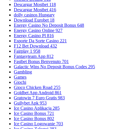
Descargar Mostbet 118
Descargar Mostbet 416
dolly casinos Hungary
Download Eurobet 18
Energy Casino No Deposit Bonus 648
Energy Casino Online 927
Energy Casino Pl 816
Esporte Da Sorte Casino 221
F12 Bet Download 432
Fairplay 1 958
Fantasyteam App 812
Fastbet Bonus Benvenuto 701
Galactic Wins No Deposit Bonus Codes 295
Gambling
Games
Giochi
Gioco Chicken Road 255
Goldbet App Android 861
Gratowin 7 Euro Gratis 983
Gullybet Apk 953
Ice Casino Aplikacja 285
Ice Casino Bonus 721
Ice Casino Bonus 802
Ice Casino Logowanie 703
Ice Casino Zaloguj 383