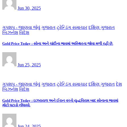
Jun 30, 2025
ગપશપ - જાણવા જેવું
ગુજરાત
ટ્રેન્ડિંગ સમાચાર
દક્ષિણ ગુજરાત
બિઝનેશ
વિદેશ
Gold Price Today : સોના અને ચાંદીના ભાવમાં અસ્થિરતા જોવા મળી રહી છે.
Jun 25, 2025
ગપશપ - જાણવા જેવું
ગુજરાત
ટ્રેન્ડિંગ સમાચાર
દક્ષિણ ગુજરાત
દેશ
બિઝનેશ
વિદેશ
Gold Price Today : ઇઝરાયલ અને ઈરાન વચ્ચે યુદ્ધવિરામ બાદ સોનાના ભાવમાં
મોટો ઘટાડો નોંધાયો.
Jun 24, 2025