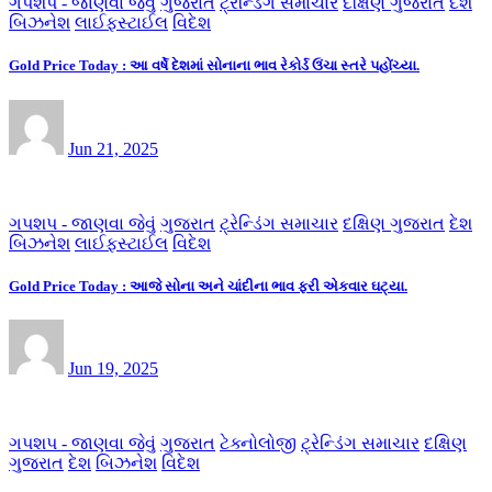
ગપશપ - જાણવા જેવું
ગુજરાત
ટ્રેન્ડિંગ સમાચાર
દક્ષિણ ગુજરાત
દેશ
બિઝનેશ
લાઈફસ્ટાઈલ
વિદેશ
Gold Price Today : આ વર્ષે દેશમાં સોનાના ભાવ રેકોર્ડ ઉંચા સ્તરે પહોંચ્યા.
Jun 21, 2025
ગપશપ - જાણવા જેવું
ગુજરાત
ટ્રેન્ડિંગ સમાચાર
દક્ષિણ ગુજરાત
દેશ
બિઝનેશ
લાઈફસ્ટાઈલ
વિદેશ
Gold Price Today : આજે સોના અને ચાંદીના ભાવ ફરી એકવાર ઘટ્યા.
Jun 19, 2025
ગપશપ - જાણવા જેવું
ગુજરાત
ટેક્નોલોજી
ટ્રેન્ડિંગ સમાચાર
દક્ષિણ
ગુજરાત
દેશ
બિઝનેશ
વિદેશ