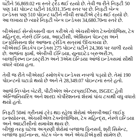
ઘટીને 56,869.02 ના સ્તરે ટ્રેડ થઈ રહ્યો છે. તેવી જ રીતે નિફ્ટી 50
પણ 141 પોઇન્ટ ઘટીને 16,931.35ના સ્તર પર છે. નિફ્ટી બેન્ક
ઇન્ડેક્સ પણ 510 પોઇન્ટ ઘટીને નીચી સપાટીએ ટ્રેડ થઈ રહ્યો છે.
આ લખાય છે ત્યારે નિફ્ટી બેન્ક ઇન્ડેક્સ 34,680.70ના સ્તરે છે.
બીએસઈ સેન્સેક્સની વાત કરીએ તો એચસીએલ ટેક્નોલોજિસ, ટેક
મહિન્દ્રા, નેસ્લે ઈન્ડિયા, આઇટીસી, એશિયન પેઇન્ટ્સ અને
ઇન્ફોસિસના શેર આજના ટ્રેડિંગ સત્રમાં ઊંચકાયા છે.
બીએસઈ મિડકેપ ઇન્ડેક્સ 275 પોઇન્ટ ઘટીને 24,366 પર ચાલી રહ્યો
છે. અજંતા ફાર્મા, એબીબી ઈન્ડિયા, યુનાઇટેડ બ્રુઅરીઝ,
બાલાક્રિષ્ન ઇન્ડસ્ટ્રીઝ અને 3એમ ઇન્ડિયા આજે ઇન્ડેક્સમાં સૌથી
વધારે વધ્યા હતા.
તેવી જ રીતે બીએસઈ સ્મોલકેપ ઇન્ડેક્સ નબળો પડ્યો છે. તેમાં 190
પોઇન્ટનો ઘટાડો થયો છે અને તે 28,349.07 પોઇન્ટના સ્તરે હતો.
આજે નિપ્પોન બેટરી, પીટીએલ એન્ટરપ્રાઈઝિસ, ISGEC હેવી
એન્જિનિયરિંગ અને શારદા કોર્પોરેશનના શેરમાં પાંચ ટકાથી વધુ વધારો
થયો હતો.
નિફ્ટી 50માં ગ્રીનમાં ટ્રેડ થઇ રહેલા શેરોમાં એસબીઆઈ લાઈફ
ઇન્શ્યોરન્સ, એચસીએલ ટેક્નોલોજિસ, ટેક મહિન્દ્રા, નેસ્લે ઇન્ડિયા
અને આઇટીસીનો સમાવેશ થાય છે.
બીજી તરફ ઘટેલા અગ્રણી શેરોમાં બજાજ ફિનસર્વ, શ્રી સિમેન્ટ,
બજાજ ફાઈનાન્સ, કોટક બેન્ક અને એચડીએફસી સામેલ છે.