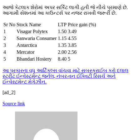
આજે કેટલાક શેરોમાં અપર સર્કિટ લાગી હતી જે નીચે પ્રમાણે છે.
આગામી સેશનમાં આ કાઉન્ટર્સ પર નજર રાખવી જરૂરી છે.
Sr No
Stock Name
LTP
Price gain (%)
1
Visagar Polytex
1.50
3.49
2
Sanwaria Consumer
1.15
4.55
3
Antarctica
1.35
3.85
4
Mercator
2.00
2.56
5
Bhandari Hosiery
8.40
5
આ પ્રકારના વધુ આર્ટિકલ્સ વાંચવા માટે સબસ્ક્રાઈબ કરો દલાલ
સ્ટ્રીટ ઈન્વેસ્ટમેન્ટ જર્નલ, નંબર-વન ઈક્વિટી રિસર્ચ અને
ઈન્વેસ્ટમેન્ટ મેગેઝીન.
[ad_2]
Source link