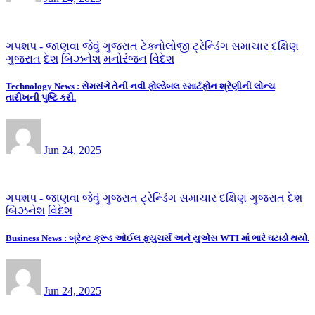
ગપશપ - જાણવા જેવું
ગુજરાત
ટેક્નોલોજી
ટ્રેન્ડિંગ સમાચાર
દક્ષિણ
ગુજરાત
દેશ
બિઝનેશ
મનોરંજન
વિદેશ
Technology News : સેમસંગે તેની નવી ફોલ્ડેબલ સ્માર્ટફોન શ્રેણીની લોન્ચ
તારીખની પુષ્ટિ કરી.
Jun 24, 2025
ગપશપ - જાણવા જેવું
ગુજરાત
ટ્રેન્ડિંગ સમાચાર
દક્ષિણ ગુજરાત
દેશ
બિઝનેશ
વિદેશ
Business News : બ્રેન્ટ ક્રૂડ ઓઈલ ફ્યુચર્સ અને યુએસ WTI માં ભારે ઘટાડો થયો.
Jun 24, 2025