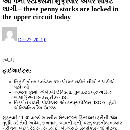
આ પેની સ્ટોક્સમાં શુક્રવારે અપર સર્કિટ
લાગી – these penny stocks are locked in
the upper circuit today
Dec 27, 2021
0
[ad_1]
હાઈલાઈટ્સ:
નિફ્ટી બેન્ક ઇન્ડેક્સ 510 પોઇન્ટ ઘટીને નીચી સપાટીએ
પહોંચ્યો
અજંતા ફાર્મા, એબીબી ઈન્ડિયા, યુનાઇટેડ બ્રુઅરીઝ,
બાલાક્રિષ્ન ઇન્ડસ્ટ્રીઝ વધ્યા
નિપ્પોન બેટરી, પીટીએલ એન્ટરપ્રાઈઝિસ, ISGEC હેવી
એન્જિનિયરિંગ ઉછળ્યા
શુક્રવારે 11.30 વાગ્યે ભારતીય શેરબજારો ક્રિસમસ ટ્રીની જેમ
વૃદ્ધિ કરે તેવી અપેક્ષા રાખવામાં આવતી હતી, પરંતુ ભારતીય બજાર
ગ્રીનના બદલે રેડ રંગે રંગાયું છે. બીએસઈ સેન્સેક્સ 446 પોઇન્ટ