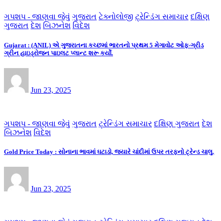
ગપશપ - જાણવા જેવું
ગુજરાત
ટેક્નોલોજી
ટ્રેન્ડિંગ સમાચાર
દક્ષિણ
ગુજરાત
દેશ
બિઝનેશ
વિદેશ
Gujarat : (ANIL) એ ગુજરાતના કચ્છમાં ભારતનો પ્રથમ 5 મેગાવોટ ઓફ-ગ્રીડ
ગ્રીન હાઇડ્રોજન પાઇલટ પ્લાન્ટ શરૂ કર્યો.
Jun 23, 2025
ગપશપ - જાણવા જેવું
ગુજરાત
ટ્રેન્ડિંગ સમાચાર
દક્ષિણ ગુજરાત
દેશ
બિઝનેશ
વિદેશ
Gold Price Today : સોનાના ભાવમાં ઘટાડો, જ્યારે ચાંદીમાં ઉપર તરફનો ટ્રેન્ડ ચાલુ.
Jun 23, 2025