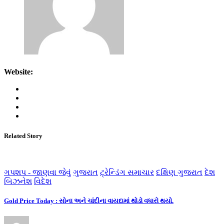
Website:
Related Story
ગપશપ - જાણવા જેવું
ગુજરાત
ટ્રેન્ડિંગ સમાચાર
દક્ષિણ ગુજરાત
દેશ
બિઝનેશ
વિદેશ
Gold Price Today : સોના અને ચાંદીના વાયદામાં થોડો વધારો થયો.