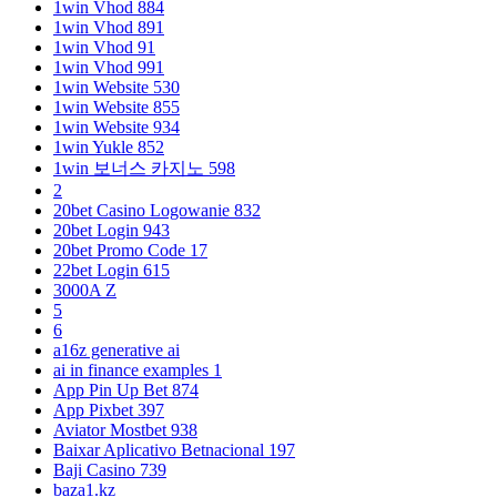
1win Vhod 884
1win Vhod 891
1win Vhod 91
1win Vhod 991
1win Website 530
1win Website 855
1win Website 934
1win Yukle 852
1win 보너스 카지노 598
2
20bet Casino Logowanie 832
20bet Login 943
20bet Promo Code 17
22bet Login 615
3000A Z
5
6
a16z generative ai
ai in finance examples 1
App Pin Up Bet 874
App Pixbet 397
Aviator Mostbet 938
Baixar Aplicativo Betnacional 197
Baji Casino 739
baza1.kz