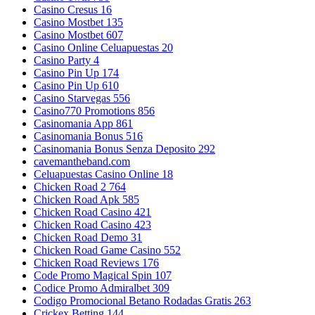
Casino Cresus 16
Casino Mostbet 135
Casino Mostbet 607
Casino Online Celuapuestas 20
Casino Party 4
Casino Pin Up 174
Casino Pin Up 610
Casino Starvegas 556
Casino770 Promotions 856
Casinomania App 861
Casinomania Bonus 516
Casinomania Bonus Senza Deposito 292
cavemantheband.com
Celuapuestas Casino Online 18
Chicken Road 2 764
Chicken Road Apk 585
Chicken Road Casino 421
Chicken Road Casino 423
Chicken Road Demo 31
Chicken Road Game Casino 552
Chicken Road Reviews 176
Code Promo Magical Spin 107
Codice Promo Admiralbet 309
Codigo Promocional Betano Rodadas Gratis 263
Crickex Betting 144