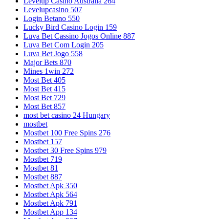
Levelup Casino Australia 264
Levelupcasino 507
Login Betano 550
Lucky Bird Casino Login 159
Luva Bet Cassino Jogos Online 887
Luva Bet Com Login 205
Luva Bet Jogo 558
Major Bets 870
Mines 1win 272
Most Bet 405
Most Bet 415
Most Bet 729
Most Bet 857
most bet casino 24 Hungary
mostbet
Mostbet 100 Free Spins 276
Mostbet 157
Mostbet 30 Free Spins 979
Mostbet 719
Mostbet 81
Mostbet 887
Mostbet Apk 350
Mostbet Apk 564
Mostbet Apk 791
Mostbet App 134