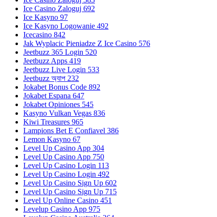
Ice Casino Zaloguj 692
Ice Kasyno 97
Ice Kasyno Logowanie 492
Icecasino 842
Jak Wyplacic Pieniadze Z Ice Casino 576
Jeetbuzz 365 Login 520
Jeetbuzz Apps 419
Jeetbuzz Live Login 533
Jeetbuzz অ্যাপ 232
Jokabet Bonus Code 892
Jokabet Espana 647
Jokabet Opiniones 545
Kasyno Vulkan Vegas 836
Kiwi Treasures 965
Lampions Bet E Confiavel 386
Lemon Kasyno 67
Level Up Casino App 304
Level Up Casino App 750
Level Up Casino Login 113
Level Up Casino Login 492
Level Up Casino Sign Up 602
Level Up Casino Sign Up 715
Level Up Online Casino 451
Levelup Casino App 975