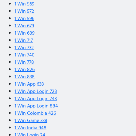
1 Win 569
1 Win 572
1 Win 596
1 Win 679
1 Win 689
1 Win 717
1 Win 732
1 Win 740
1 Win 778
1 Win 826
1 Win 838
1 Win App 638
1 Win App Login 728
1 Win App Login 743
1 Win App Login 884
1 Win Colombia 426
1 Win Game 338
1 Win India 948
1 Win Login 24