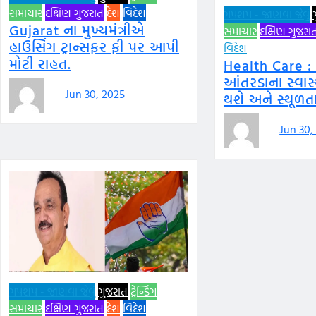
સમાચાર
દક્ષિણ ગુજરાત
દેશ
વિદેશ
ગપશપ - જાણવા જેવું
Gujarat ના મુખ્યમંત્રીએ
સમાચાર
દક્ષિણ ગુજરા
હાઉસિંગ ટ્રાન્સફર ફી પર આપી
વિદેશ
મોટી રાહત.
Health Care :
આંતરડાના સ્વાસ્થ
Jun 30, 2025
થશે અને સ્થૂળ
Jun 30,
ગપશપ - જાણવા જેવું
ગુજરાત
ટ્રેન્ડિંગ
સમાચાર
દક્ષિણ ગુજરાત
દેશ
વિદેશ