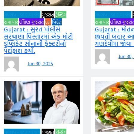
ગપશપ - જાણવા જેવું
ગુજરાત
ટ્રેન્ડિંગ
ગપશપ - જાણવા જેવું
સમાચાર
દક્ષિણ ગુજરાત
દેશ
વિદેશ
સમાચાર
દક્ષિણ ગુજરા
Gujarat : સુરત પોલીસે
Gujarat : મોતન
સરથાણા વિસ્તારમાં એક મોટી
જીવતી બહાર આ
ડુપ્લિકેટ સોનાની ફેક્ટરીનો
ગણદેવીમાં જોવા 
પર્દાફાશ કર્યો.
Jun 30,
Jun 30, 2025
ગપશપ - જાણવા જેવું
ગુજરાત
ટ્રેન્ડિંગ