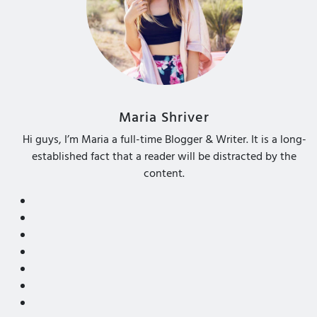
Maria Shriver
Hi guys, I’m Maria a full-time Blogger & Writer. It is a long-
established fact that a reader will be distracted by the
content.