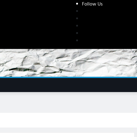
Follow Us