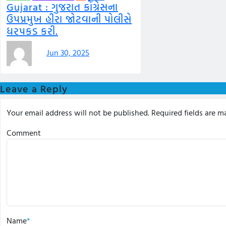
Gujarat : ગુજરાત કોંગ્રેસના
ઉપપ્રમુખ હીરા જોટવાની પોલીસે
ધરપકડ કરી.
Jun 30, 2025
Leave a Reply
Your email address will not be published.
Required fields are 
Comment
Name
*