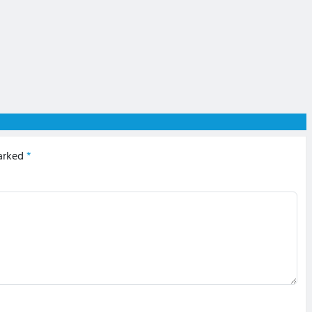
marked
*