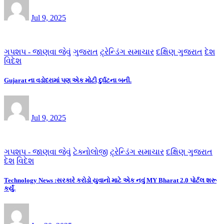
Jul 9, 2025
ગપશપ - જાણવા જેવું
ગુજરાત
ટ્રેન્ડિંગ સમાચાર
દક્ષિણ ગુજરાત
દેશ
વિદેશ
Gujarat ના વડોદરામાં પણ એક મોટી દુર્ઘટના બની.
Jul 9, 2025
ગપશપ - જાણવા જેવું
ટેક્નોલોજી
ટ્રેન્ડિંગ સમાચાર
દક્ષિણ ગુજરાત
દેશ
વિદેશ
Technology News :સરકારે કરોડો યુવાનો માટે એક નવું MY Bharat 2.0 પોર્ટલ શરૂ
કર્યું.