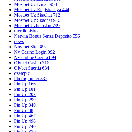
Mostbet Uz Kirish 953
Mostbet Uz Registratsiya 444
Mostbet Uz Skachat 712
Mostbet Uz Skachat 986
Mostbet Uzbekistan 799
myrtilobistro
Netwin Bonus Senza Deposito 556
news
Novibet Site 383
Nv Casino Login 992
Nv Online Casino 894
Olybet Casino 716
Olybet Suertia 634
ozempic
Photographer 832
Pin Up 166
Pin Up 181
Pin Up 208
Pin Up 299
Pin Up 340
Pin Up 38
Pin Up 467
Pin Up 498
Pin Up 740
Pin Up 879