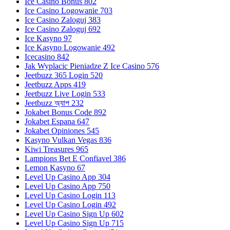
Ice Casino Bonus 802
Ice Casino Logowanie 703
Ice Casino Zaloguj 383
Ice Casino Zaloguj 692
Ice Kasyno 97
Ice Kasyno Logowanie 492
Icecasino 842
Jak Wyplacic Pieniadze Z Ice Casino 576
Jeetbuzz 365 Login 520
Jeetbuzz Apps 419
Jeetbuzz Live Login 533
Jeetbuzz অ্যাপ 232
Jokabet Bonus Code 892
Jokabet Espana 647
Jokabet Opiniones 545
Kasyno Vulkan Vegas 836
Kiwi Treasures 965
Lampions Bet E Confiavel 386
Lemon Kasyno 67
Level Up Casino App 304
Level Up Casino App 750
Level Up Casino Login 113
Level Up Casino Login 492
Level Up Casino Sign Up 602
Level Up Casino Sign Up 715