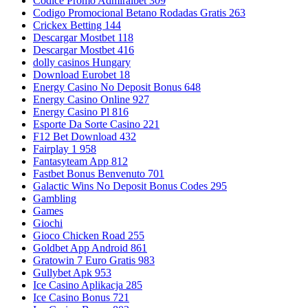
Codice Promo Admiralbet 309
Codigo Promocional Betano Rodadas Gratis 263
Crickex Betting 144
Descargar Mostbet 118
Descargar Mostbet 416
dolly casinos Hungary
Download Eurobet 18
Energy Casino No Deposit Bonus 648
Energy Casino Online 927
Energy Casino Pl 816
Esporte Da Sorte Casino 221
F12 Bet Download 432
Fairplay 1 958
Fantasyteam App 812
Fastbet Bonus Benvenuto 701
Galactic Wins No Deposit Bonus Codes 295
Gambling
Games
Giochi
Gioco Chicken Road 255
Goldbet App Android 861
Gratowin 7 Euro Gratis 983
Gullybet Apk 953
Ice Casino Aplikacja 285
Ice Casino Bonus 721