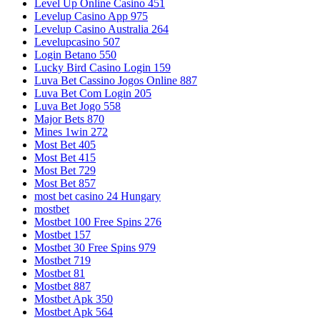
Level Up Online Casino 451
Levelup Casino App 975
Levelup Casino Australia 264
Levelupcasino 507
Login Betano 550
Lucky Bird Casino Login 159
Luva Bet Cassino Jogos Online 887
Luva Bet Com Login 205
Luva Bet Jogo 558
Major Bets 870
Mines 1win 272
Most Bet 405
Most Bet 415
Most Bet 729
Most Bet 857
most bet casino 24 Hungary
mostbet
Mostbet 100 Free Spins 276
Mostbet 157
Mostbet 30 Free Spins 979
Mostbet 719
Mostbet 81
Mostbet 887
Mostbet Apk 350
Mostbet Apk 564