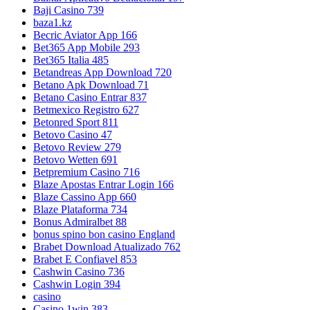
Baji Casino 739
baza1.kz
Becric Aviator App 166
Bet365 App Mobile 293
Bet365 Italia 485
Betandreas App Download 720
Betano Apk Download 71
Betano Casino Entrar 837
Betmexico Registro 627
Betonred Sport 811
Betovo Casino 47
Betovo Review 279
Betovo Wetten 691
Betpremium Casino 716
Blaze Apostas Entrar Login 166
Blaze Cassino App 660
Blaze Plataforma 734
Bonus Admiralbet 88
bonus spino bon casino England
Brabet Download Atualizado 762
Brabet E Confiavel 853
Cashwin Casino 736
Cashwin Login 394
casino
Casino 1win 383