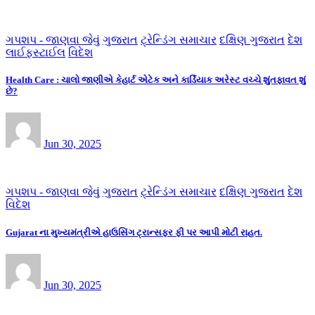
ગપશપ - જાણવા જેવું
ગુજરાત
ટ્રેન્ડિંગ સમાચાર
દક્ષિણ ગુજરાત
દેશ
લાઈફસ્ટાઈલ
વિદેશ
Health Care : ચાલો જાણીએ કેહાર્ટ એટેક અને કાર્ડિયાક અરેસ્ટ વચ્ચે શુંતફાવત શું
છે?
Jun 30, 2025
ગપશપ - જાણવા જેવું
ગુજરાત
ટ્રેન્ડિંગ સમાચાર
દક્ષિણ ગુજરાત
દેશ
વિદેશ
Gujarat ના મુખ્યમંત્રીએ હાઉસિંગ ટ્રાન્સફર ફી પર આપી મોટી રાહત.
Jun 30, 2025