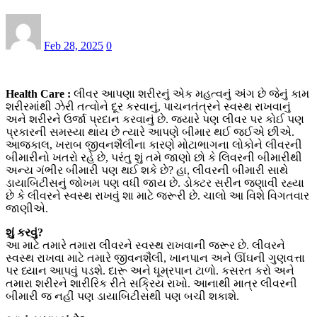
Feb 28, 2025
0
Health Care :
લીવર આપણા શરીરનું એક મહત્વનું અંગ છે જેનું કામ
શરીરમાંથી ઝેરી તત્વોને દૂર કરવાનું, પાચનતંત્રને સ્વસ્થ રાખવાનું
અને શરીરને ઉર્જા પ્રદાન કરવાનું છે. જ્યારે પણ લીવર પર કોઈ પણ
પ્રકારની સમસ્યા થાય છે ત્યારે આપણે બીમાર થઈ જઈએ છીએ.
આજકાલ, ખરાબ જીવનશૈલીના કારણે મોટાભાગના લોકોને લીવરની
બીમારીનો ખતરો રહે છે, પરંતુ શું તમે જાણો છો કે લિવરની બીમારીથી
અન્ય ગંભીર બીમારી પણ થઈ શકે છે? હા, લીવરની બીમારી સાથે
ડાયાબિટીસનું જોખમ પણ વધી જાય છે. ડોક્ટર સરીન જણાવી રહ્યા
છે કે લીવરને સ્વસ્થ રાખવું શા માટે જરૂરી છે. ચાલો આ વિશે વિગતવાર
જાણીએ.
શું કરવું?
આ માટે તમારે તમારા લીવરને સ્વસ્થ રાખવાની જરૂર છે. લીવરને
સ્વસ્થ રાખવા માટે તમારે જીવનશૈલી, ખાનપાન અને ઊંઘની ગુણવત્તા
પર ધ્યાન આપવું પડશે. દારૂ અને ધૂમ્રપાન ટાળો. કસરત કરો અને
તમારા શરીરને શારીરિક રીતે સક્રિય રાખો. આનાથી માત્ર લીવરની
બીમારી જ નહીં પણ ડાયાબિટીસથી પણ બચી શકાશે.