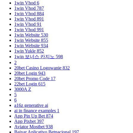
1win Vhod 6
1win Vhod 787
1win Vhod 884
1win Vhod 891
1win Vhod 91
1win Vhod 991
1win Website 530
1win Website 855
1win Website 934
1win Yukle 852
1win 보너스 카지노 598
2
20bet Casino Logowanie 832
20bet Login 943
20bet Promo Code 17
22bet Login 615
3000A Z
5
6
a16z generative ai
ai in finance examples 1
App Pin Up Bet 874
App Pixbet 397
Aviator Mostbet 938
Baixar Aplicativo Betnacional 197