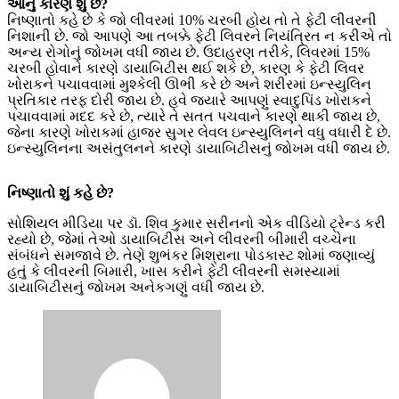
આનું કારણ શું છે?
નિષ્ણાતો કહે છે કે જો લીવરમાં 10% ચરબી હોય તો તે ફેટી લીવરની
નિશાની છે. જો આપણે આ તબક્કે ફેટી લિવરને નિયંત્રિત ન કરીએ તો
અન્ય રોગોનું જોખમ વધી જાય છે. ઉદાહરણ તરીકે, લિવરમાં 15%
ચરબી હોવાને કારણે ડાયાબિટીસ થઈ શકે છે, કારણ કે ફેટી લિવર
ખોરાકને પચાવવામાં મુશ્કેલી ઊભી કરે છે અને શરીરમાં ઇન્સ્યુલિન
પ્રતિકાર તરફ દોરી જાય છે. હવે જ્યારે આપણું સ્વાદુપિંડ ખોરાકને
પચાવવામાં મદદ કરે છે, ત્યારે તે સતત પચવાને કારણે થાકી જાય છે,
જેના કારણે ખોરાકમાં હાજર સુગર લેવલ ઇન્સ્યુલિનને વધુ વધારી દે છે.
ઇન્સ્યુલિનના અસંતુલનને કારણે ડાયાબિટીસનું જોખમ વધી જાય છે.
નિષ્ણાતો શું કહે છે?
સોશિયલ મીડિયા પર ડૉ. શિવ કુમાર સરીનનો એક વીડિયો ટ્રેન્ડ કરી
રહ્યો છે, જેમાં તેઓ ડાયાબિટીસ અને લીવરની બીમારી વચ્ચેના
સંબંધને સમજાવે છે. તેણે શુભંકર મિશ્રાના પોડકાસ્ટ શોમાં જણાવ્યું
હતું કે લીવરની બિમારી, ખાસ કરીને ફેટી લીવરની સમસ્યામાં
ડાયાબિટીસનું જોખમ અનેકગણું વધી જાય છે.