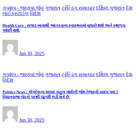
ગપશપ - જાણવા જેવું
ગુજરાત
ટ્રેન્ડિંગ સમાચાર
દક્ષિણ ગુજરાત
દેશ
લાઈફસ્ટાઈલ
વિદેશ
Health Care : સલાડ ખાવાથી આંતરડાના સ્વાસ્થ્યમાં સુધારો થશે અને સ્થૂળતા
ઓછી થશે.
Jun 30, 2025
ગપશપ - જાણવા જેવું
ગુજરાત
ટ્રેન્ડિંગ સમાચાર
દક્ષિણ ગુજરાત
દેશ
વિદેશ
Politics News : કોંગ્રેસના સાંસદ રાહુલ ગાંધીની જેમ તેજસ્વી યાદવ પણ 2
વિધાનસભા બેઠકો પરથી ચૂંટણી લડી શકે છે.
Jun 30, 2025