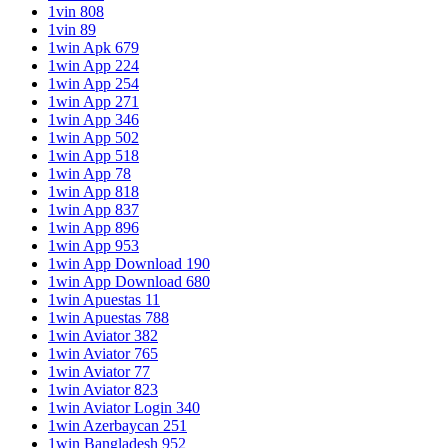
1vin 808
1vin 89
1win Apk 679
1win App 224
1win App 254
1win App 271
1win App 346
1win App 502
1win App 518
1win App 78
1win App 818
1win App 837
1win App 896
1win App 953
1win App Download 190
1win App Download 680
1win Apuestas 11
1win Apuestas 788
1win Aviator 382
1win Aviator 765
1win Aviator 77
1win Aviator 823
1win Aviator Login 340
1win Azerbaycan 251
1win Bangladesh 952