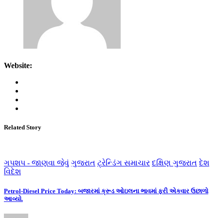
Website:
Related Story
ગપશપ - જાણવા જેવું
ગુજરાત
ટ્રેન્ડિંગ સમાચાર
દક્ષિણ ગુજરાત
દેશ
વિદેશ
Petrol-Diesel Price Today: બજારમાં ક્રૂડ ઓઇલના ભાવમાં ફરી એકવાર ઉછાળો
આવ્યો.