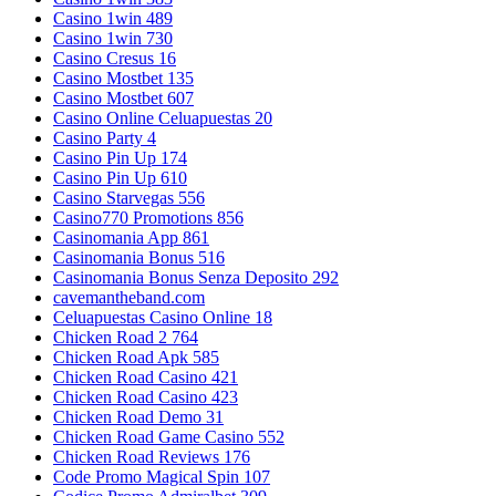
Casino 1win 489
Casino 1win 730
Casino Cresus 16
Casino Mostbet 135
Casino Mostbet 607
Casino Online Celuapuestas 20
Casino Party 4
Casino Pin Up 174
Casino Pin Up 610
Casino Starvegas 556
Casino770 Promotions 856
Casinomania App 861
Casinomania Bonus 516
Casinomania Bonus Senza Deposito 292
cavemantheband.com
Celuapuestas Casino Online 18
Chicken Road 2 764
Chicken Road Apk 585
Chicken Road Casino 421
Chicken Road Casino 423
Chicken Road Demo 31
Chicken Road Game Casino 552
Chicken Road Reviews 176
Code Promo Magical Spin 107