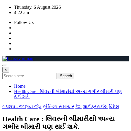
Skip
Thursday, 6 August 2026
to
4:22 am
content
Follow Us
×
Search
Home
Health Care : લિવરની બીમારીથી અન્ય ગંભીર બીમારી પણ
થઈ શકે.
ગપશપ - જાણવા જેવું
ટ્રેન્ડિંગ સમાચાર
દેશ
લાઈફસ્ટાઈલ
વિદેશ
Health Care : લિવરની બીમારીથી અન્ય
ગંભીર બીમારી પણ થઈ શકે.