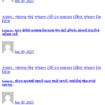
Jun 30, 2025
ગપશપ - જાણવા જેવું
ગુજરાત
ટ્રેન્ડિંગ સમાચાર
દક્ષિણ ગુજરાત
દેશ
વિદેશ
Gujarat : સુરત પોલીસે સરથાણા વિસ્તારમાં એક મોટી ડુપ્લિકેટ સોનાની ફેક્ટરીનો
પર્દાફાશ કર્યો.
Jun 30, 2025
ગપશપ - જાણવા જેવું
ગુજરાત
ટ્રેન્ડિંગ સમાચાર
દક્ષિણ ગુજરાત
દેશ
વિદેશ
Gujarat : મોતના મુખમાંથી જીવતી બહાર આવી બાળકી, ગણદેવીમાં જોવા મળ્યો
ચમત્કાર.
Jun 30, 2025