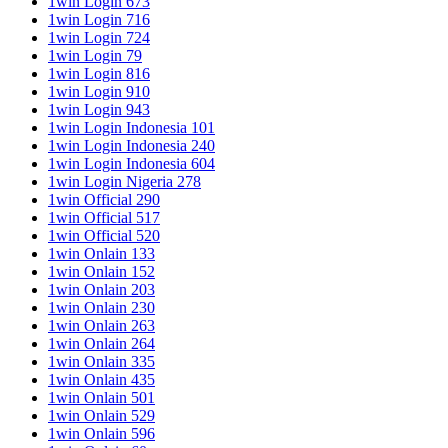
1win Login 673
1win Login 716
1win Login 724
1win Login 79
1win Login 816
1win Login 910
1win Login 943
1win Login Indonesia 101
1win Login Indonesia 240
1win Login Indonesia 604
1win Login Nigeria 278
1win Official 290
1win Official 517
1win Official 520
1win Onlain 133
1win Onlain 152
1win Onlain 203
1win Onlain 230
1win Onlain 263
1win Onlain 264
1win Onlain 335
1win Onlain 435
1win Onlain 501
1win Onlain 529
1win Onlain 596