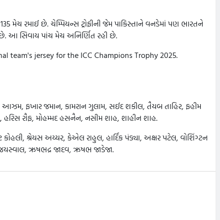
 મેચ રમાઈ છે. ચેમ્પિયન્સ ટ્રોફીની જેમ પાકિસ્તાને વનડેમાં પણ ભારતને
ીતી છે. આ સિવાય પાંચ મેચ અનિર્ણિત રહી છે.
onal team's jersey for the ICC Champions Trophy 2025.
ાબર આઝમ, ફખાર જમાન, કામરાન ગુલામ, સઈદ શકીલ, તૈયબ તાહિર, ફહીમ
રિસ રૌફ, મોહમ્મદ હસનૈન, નસીમ શાહ, શાહીન શાહ.
 કોહલી, શ્રેયસ અય્યર, કેએલ રાહુલ, હાર્દિક પંડ્યા, અક્ષર પટેલ, વોશિંગ્ટન
વી જયસ્વાલ, ઋષભદ્ર જાદવ, ઋષભ જાડેજા.