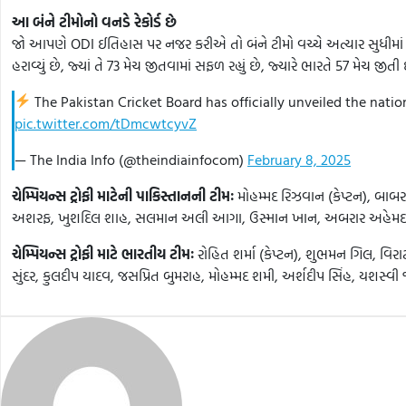
આ બંને ટીમોનો વનડે રેકોર્ડ છે
જો આપણે ODI ઈતિહાસ પર નજર કરીએ તો બંને ટીમો વચ્ચે અત્યાર સુધીમાં 135
હરાવ્યું છે, જ્યાં તે 73 મેચ જીતવામાં સફળ રહ્યું છે, જ્યારે ભારતે 57 મેચ જ
The Pakistan Cricket Board has officially unveiled the nati
pic.twitter.com/tDmcwtcyvZ
— The India Info (@theindiainfocom)
February 8, 2025
ચેમ્પિયન્સ ટ્રોફી માટેની પાકિસ્તાનની ટીમઃ
મોહમ્મદ રિઝવાન (કેપ્ટન), બ
અશરફ, ખુશદિલ શાહ, સલમાન અલી આગા, ઉસ્માન ખાન, અબરાર અહેમદ, હ
ચેમ્પિયન્સ ટ્રોફી માટે ભારતીય ટીમઃ
રોહિત શર્મા (કેપ્ટન), શુભમન ગિલ, વિરાટ
સુંદર, કુલદીપ યાદવ, જસપ્રિત બુમરાહ, મોહમ્મદ શમી, અર્શદીપ સિંહ, યશસ્