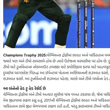
Champions Trophy 2025:
ચેમ્પિયન્સ ટ્રોફીમાં ભારત અને પાકિસ્તાન વચ
જ્યારે પણ બંને ટીમો સામસામે હોય છે ત્યારે ઉત્તેજના ચરમસીમા પર હોય છે. 
ટીમો માટે ટૂર્નામેન્ટના નોકઆઉટ તબક્કા માટે ક્વોલિફાય કરવા માટે મહત્વપૂ
દુબઈમાં બાંગ્લાદેશ વિરુદ્ધ આ ઈવેન્ટમાં પોતાના અભિયાનની શરૂઆત કરશે, જ
શરૂઆત કરશે. આ ટુર્નામેન્ટની શરૂઆત પહેલા, ચાલો બંને ટીમો વચ્ચેના હેડ ટ
આ બંનેનો હેડ ટુ હેડ રેકોર્ડ છે
ચેમ્પિયન્સ ટ્રોફીમાં બંને ટીમો અત્યાર સુધીમાં પાંચ વખત ટકરાયા છે, જેમાં પ
મેચ જીતવામાં સફળ રહ્યું હતું. 2017ની ચેમ્પિયન્સ ટ્રોફીમાં ભારત અને પાકિસ્ત
પાકિસ્તાન સામે જીત મેળવવામાં સફળ રહી હતી, પરંતુ ફાઇનલમાં ટીમને પાકિ