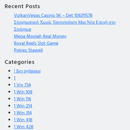
Recent Posts
VulkanVegas Casino SK – Det 106311578
Στοιχηματική Χωρίς Ταυτοποίηση Μια Νέα Εποχή στο
Στοίχημα
Mega Moolah Real Money
Royal Reels Slot Game
Pokies Stawell
Categories
! Без рубрики
1
1 Vin 734
1 Win 108
1 Win 116
1 Win 214
1 Win 314
1 Win 418
1 Win 428