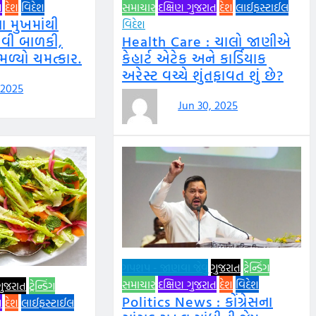
ત
દેશ
વિદેશ
સમાચાર
દક્ષિણ ગુજરાત
દેશ
લાઈફસ્ટાઈલ
ા મુખમાંથી
વિદેશ
વી બાળકી,
Health Care : ચાલો જાણીએ
મળ્યો ચમત્કાર.
કેહાર્ટ એટેક અને કાર્ડિયાક
અરેસ્ટ વચ્ચે શુંતફાવત શું છે?
 2025
Jun 30, 2025
ગપશપ - જાણવા જેવું
ગુજરાત
ટ્રેન્ડિંગ
સમાચાર
દક્ષિણ ગુજરાત
દેશ
વિદેશ
ગુજરાત
ટ્રેન્ડિંગ
Politics News : કોંગ્રેસના
ત
દેશ
લાઈફસ્ટાઈલ