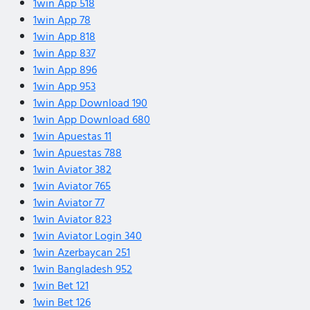
1win App 518
1win App 78
1win App 818
1win App 837
1win App 896
1win App 953
1win App Download 190
1win App Download 680
1win Apuestas 11
1win Apuestas 788
1win Aviator 382
1win Aviator 765
1win Aviator 77
1win Aviator 823
1win Aviator Login 340
1win Azerbaycan 251
1win Bangladesh 952
1win Bet 121
1win Bet 126