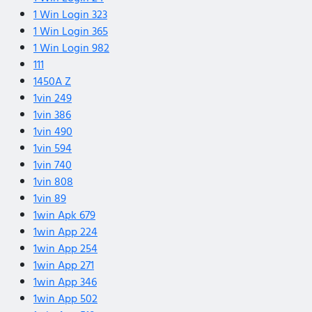
1 Win Login 323
1 Win Login 365
1 Win Login 982
111
1450A Z
1vin 249
1vin 386
1vin 490
1vin 594
1vin 740
1vin 808
1vin 89
1win Apk 679
1win App 224
1win App 254
1win App 271
1win App 346
1win App 502