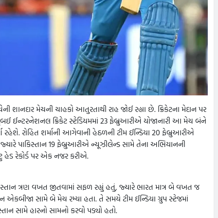
્ચેની શાનદાર મેચની ચાહકો આતુરતાથી રાહ જોઈ રહ્યા છે. ક્રિકેટના મેદાન પર
દુબઈ ઈન્ટરનેશનલ ક્રિકેટ સ્ટેડિયમમાં 23 ફેબ્રુઆરીએ યોજાનારી આ મેચ બંને
ર્ણ રહેશે. રોહિત શર્માની આગેવાની હેઠળની ટીમ ઈન્ડિયા 20 ફેબ્રુઆરીએ
્યારે પાકિસ્તાન 19 ફેબ્રુઆરીએ ન્યૂઝીલેન્ડ સામે તેના અભિયાનની
ુ હેડ રેકોર્ડ પર એક નજર કરીએ.
ાકિસ્તાન ત્રણ વખત જીતવામાં સફળ રહ્યું હતું, જ્યારે ભારત માત્ર બે વખત જ
ાન એકબીજા સામે બે મેચ રમ્યા હતા. તે સમયે ટીમ ઈન્ડિયા ગ્રુપ સ્ટેજમાં
સ્તાન સામે હારનો સામનો કરવો પડ્યો હતો.