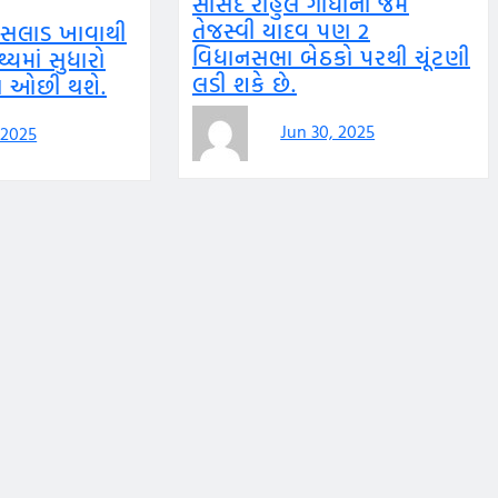
સાંસદ રાહુલ ગાંધીની જેમ
તેજસ્વી યાદવ પણ 2
 સલાડ ખાવાથી
વિધાનસભા બેઠકો પરથી ચૂંટણી
્યમાં સુધારો
લડી શકે છે.
તા ઓછી થશે.
Jun 30, 2025
 2025