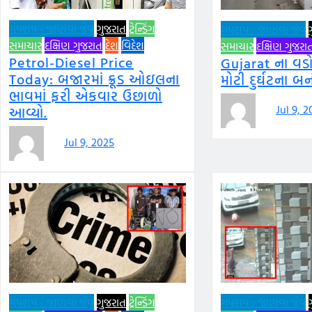
ગપશપ - જાણવા જેવું
ગુજરાત
ટ્રેન્ડિંગ
ગપશપ - જાણવા જેવું
સમાચાર
દક્ષિણ ગુજરાત
દેશ
વિદેશ
સમાચાર
દક્ષિણ ગુજરા
Petrol-Diesel Price
Gujarat ના વડ
Today: બજારમાં ક્રૂડ ઓઇલના
મોટી દુર્ઘટના બન
ભાવમાં ફરી એકવાર ઉછાળો
Jul 9, 
આવ્યો.
Jul 9, 2025
ગપશપ - જાણવા જેવું
ગુજરાત
ટ્રેન્ડિંગ
ગપશપ - જાણવા જેવું