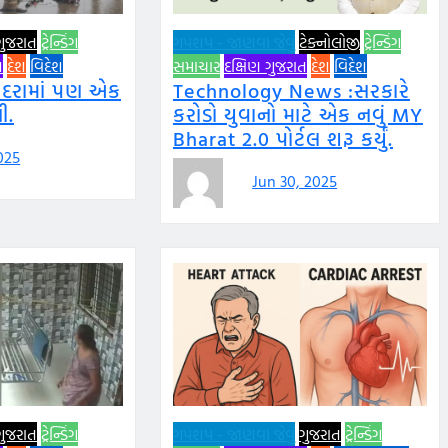
ગુજરાત
ટ્રેન્ડિંગ
ગપશપ - જાણવા જેવું
ટેક્નોલોજી
ટ્રેન્ડિંગ
ત
દેશ
વિદેશ
સમાચાર
દક્ષિણ ગુજરાત
દેશ
વિદેશ
ોદરામાં પણ એક
Technology News :સરકારે
ી.
કરોડો યુવાનો માટે એક નવું MY
Bharat 2.0 પોર્ટલ શરૂ કર્યું.
2025
Jun 30, 2025
ગુજરાત
ટ્રેન્ડિંગ
ગપશપ - જાણવા જેવું
ગુજરાત
ટ્રેન્ડિંગ