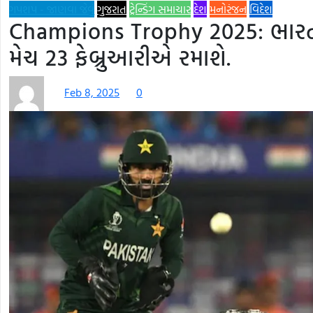
ગપશપ - જાણવા જેવું
ગુજરાત
ટ્રેન્ડિંગ સમાચાર
દેશ
મનોરંજન
વિદેશ
Champions Trophy 2025: ભારત 
મેચ 23 ફેબ્રુઆરીએ રમાશે.
Feb 8, 2025
0