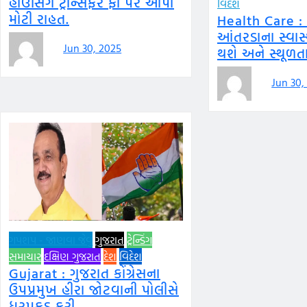
હાઉસિંગ ટ્રાન્સફર ફી પર આપી
વિદેશ
મોટી રાહત.
Health Care :
આંતરડાના સ્વાસ્થ
Jun 30, 2025
થશે અને સ્થૂળ
Jun 30,
ગપશપ - જાણવા જેવું
ગુજરાત
ટ્રેન્ડિંગ
સમાચાર
દક્ષિણ ગુજરાત
દેશ
વિદેશ
Gujarat : ગુજરાત કોંગ્રેસના
ઉપપ્રમુખ હીરા જોટવાની પોલીસે
ધરપકડ કરી.