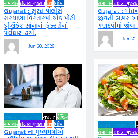
સમાચાર
દક્ષિણ ગુજરાત
દેશ
વિદેશ
સમાચાર
દક્ષિણ ગુજરા
Gujarat : સુરત પોલીસે
Gujarat : મોતન
સરથાણા વિસ્તારમાં એક મોટી
જીવતી બહાર આ
ડુપ્લિકેટ સોનાની ફેક્ટરીનો
ગણદેવીમાં જોવા 
પર્દાફાશ કર્યો.
Jun 30,
Jun 30, 2025
ગપશપ - જાણવા જેવું
ગુજરાત
ટ્રેન્ડિંગ
સમાચાર
દક્ષિણ ગુજરાત
દેશ
વિદેશ
ગપશપ - જાણવા જેવું
Gujarat ના મુખ્યમંત્રીએ
સમાચાર
દક્ષિણ ગુજરા