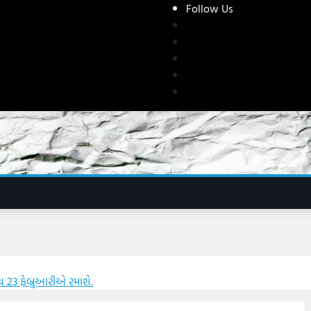
Follow Us
23 ફેબ્રુઆરીએ રમાશે.