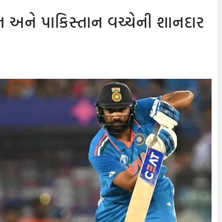
અને પાકિસ્તાન વચ્ચેની શાનદાર