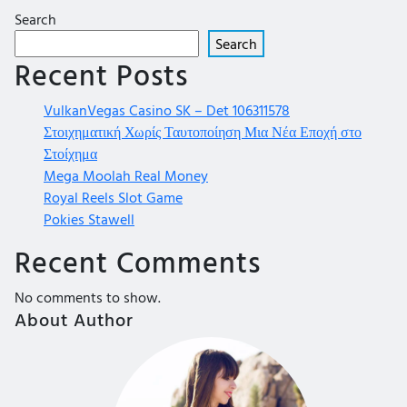
Search
Search
Recent Posts
VulkanVegas Casino SK – Det 106311578
Στοιχηματική Χωρίς Ταυτοποίηση Μια Νέα Εποχή στο
Στοίχημα
Mega Moolah Real Money
Royal Reels Slot Game
Pokies Stawell
Recent Comments
No comments to show.
About Author