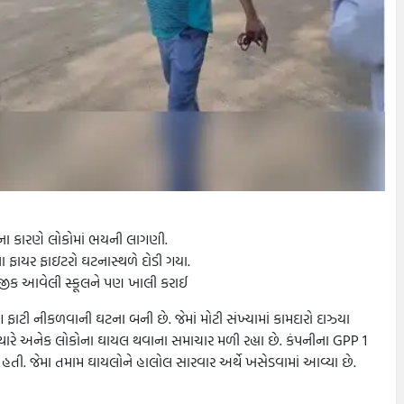
ેના કારણે લોકોમાં ભયની લાગણી.
 ફાયર ફાઇટરો ઘટનાસ્થળે દોડી ગયા.
જીક આવેલી સ્કૂલને પણ ખાલી કરાઈ
ટી નીકળવાની ઘટના બની છે. જેમાં મોટી સંખ્યામાં કામદારો દાઝ્યા
 જ્યારે અનેક લોકોના ઘાયલ થવાના સમાચાર મળી રહ્યા છે. કંપનીના GPP 1
ચી હતી. જેમા તમામ ઘાયલોને હાલોલ સારવાર અર્થે ખસેડવામાં આવ્યા છે.