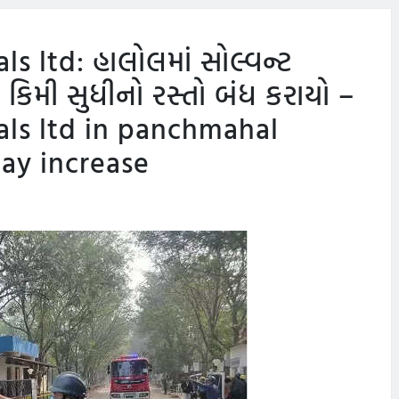
s ltd: હાલોલમાં સોલ્વન્ટ
કિમી સુધીનો રસ્તો બંધ કરાયો –
als ltd in panchmahal
may increase