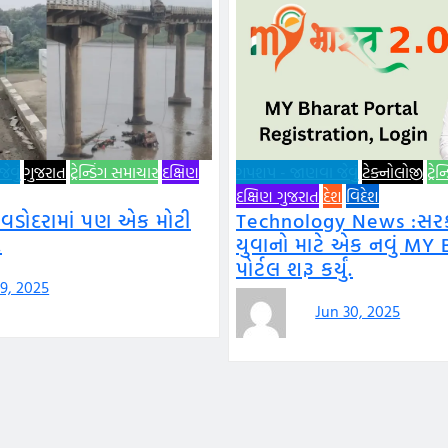
વું
ગુજરાત
ટ્રેન્ડિંગ સમાચાર
દક્ષિણ
ગપશપ - જાણવા જેવું
ટેક્નોલોજી
ટ્રે
દક્ષિણ ગુજરાત
દેશ
વિદેશ
 વડોદરામાં પણ એક મોટી
Technology News :સરકા
.
યુવાનો માટે એક નવું MY 
પોર્ટલ શરૂ કર્યું.
 9, 2025
Jun 30, 2025