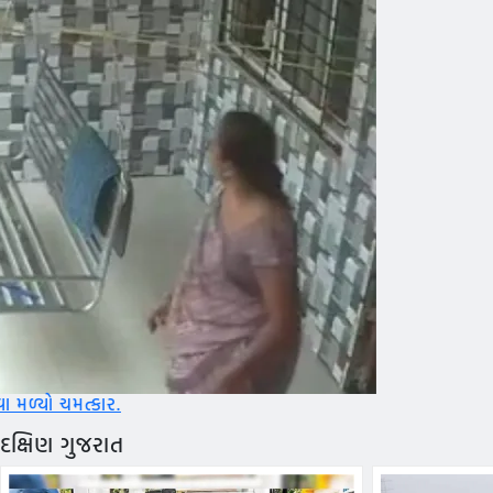
દક્ષિણ ગુજરાત