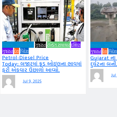
ગપશપ - જાણવા જેવું
ગુજરાત
ટ્રેન્ડિંગ સમાચાર
દક્ષિણ
ગપશપ - જાણવા જે
ગુજરાત
દેશ
વિદેશ
ગુજરાત
દેશ
વિદેશ
Petrol-Diesel Price
Gujarat ના
Today: બજારમાં ક્રૂડ ઓઇલના ભાવમાં
દુર્ઘટના બની
ફરી એકવાર ઉછાળો આવ્યો.
Jul
Jul 9, 2025