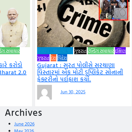
ન્ડિંગ સમાચાર
ગપશપ - જાણવા જેવું
ગુજરાત
ટ્રેન્ડિંગ સમાચાર
દક્ષિણ
ગુજરાત
દેશ
વિદેશ
રે કરોડો
Gujarat : સુરત પોલીસે સરથાણા
Bharat 2.0
વિસ્તારમાં એક મોટી ડુપ્લિકેટ સોનાની
ફેક્ટરીનો પર્દાફાશ કર્યો.
Jun 30, 2025
Archives
June 2026
May 2026