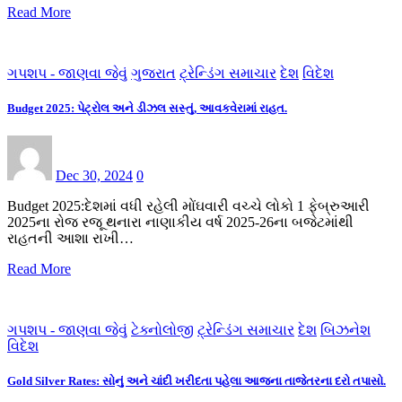
Read More
ગપશપ - જાણવા જેવું
ગુજરાત
ટ્રેન્ડિંગ સમાચાર
દેશ
વિદેશ
Budget 2025: પેટ્રોલ અને ડીઝલ સસ્તું, આવકવેરામાં રાહત.
Dec 30, 2024
0
Budget 2025:દેશમાં વધી રહેલી મોંઘવારી વચ્ચે લોકો 1 ફેબ્રુઆરી
2025ના રોજ રજૂ થનારા નાણાકીય વર્ષ 2025-26ના બજેટમાંથી
રાહતની આશા રાખી…
Read More
ગપશપ - જાણવા જેવું
ટેક્નોલોજી
ટ્રેન્ડિંગ સમાચાર
દેશ
બિઝનેશ
વિદેશ
Gold Silver Rates: સોનું અને ચાંદી ખરીદતા પહેલા આજના તાજેતરના દરો તપાસો.