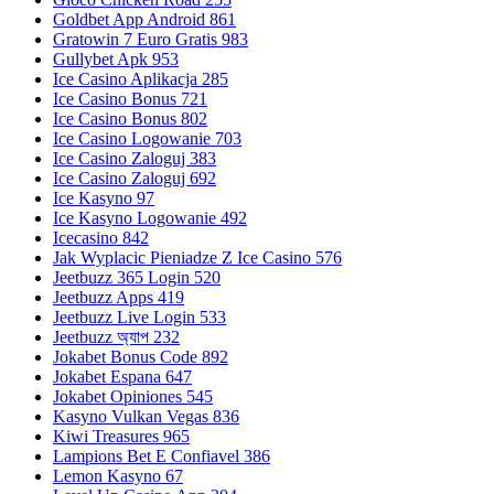
Goldbet App Android 861
Gratowin 7 Euro Gratis 983
Gullybet Apk 953
Ice Casino Aplikacja 285
Ice Casino Bonus 721
Ice Casino Bonus 802
Ice Casino Logowanie 703
Ice Casino Zaloguj 383
Ice Casino Zaloguj 692
Ice Kasyno 97
Ice Kasyno Logowanie 492
Icecasino 842
Jak Wyplacic Pieniadze Z Ice Casino 576
Jeetbuzz 365 Login 520
Jeetbuzz Apps 419
Jeetbuzz Live Login 533
Jeetbuzz অ্যাপ 232
Jokabet Bonus Code 892
Jokabet Espana 647
Jokabet Opiniones 545
Kasyno Vulkan Vegas 836
Kiwi Treasures 965
Lampions Bet E Confiavel 386
Lemon Kasyno 67