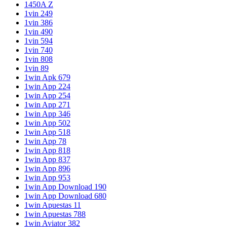
1450A Z
1vin 249
1vin 386
1vin 490
1vin 594
1vin 740
1vin 808
1vin 89
1win Apk 679
1win App 224
1win App 254
1win App 271
1win App 346
1win App 502
1win App 518
1win App 78
1win App 818
1win App 837
1win App 896
1win App 953
1win App Download 190
1win App Download 680
1win Apuestas 11
1win Apuestas 788
1win Aviator 382