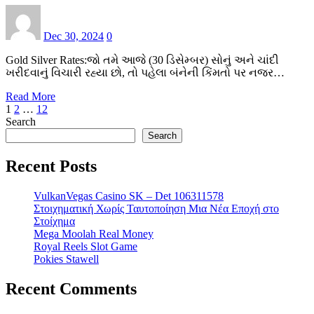
Dec 30, 2024
0
Gold Silver Rates:જો તમે આજે (30 ડિસેમ્બર) સોનું અને ચાંદી
ખરીદવાનું વિચારી રહ્યા છો, તો પહેલા બંનેની કિંમતો પર નજર…
Read More
Posts
1
2
…
12
Search
pagination
Search
Recent Posts
VulkanVegas Casino SK – Det 106311578
Στοιχηματική Χωρίς Ταυτοποίηση Μια Νέα Εποχή στο
Στοίχημα
Mega Moolah Real Money
Royal Reels Slot Game
Pokies Stawell
Recent Comments