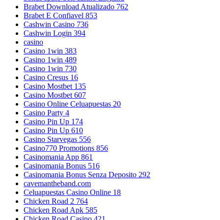
Brabet Download Atualizado 762
Brabet E Confiavel 853
Cashwin Casino 736
Cashwin Login 394
casino
Casino 1win 383
Casino 1win 489
Casino 1win 730
Casino Cresus 16
Casino Mostbet 135
Casino Mostbet 607
Casino Online Celuapuestas 20
Casino Party 4
Casino Pin Up 174
Casino Pin Up 610
Casino Starvegas 556
Casino770 Promotions 856
Casinomania App 861
Casinomania Bonus 516
Casinomania Bonus Senza Deposito 292
cavemantheband.com
Celuapuestas Casino Online 18
Chicken Road 2 764
Chicken Road Apk 585
Chicken Road Casino 421