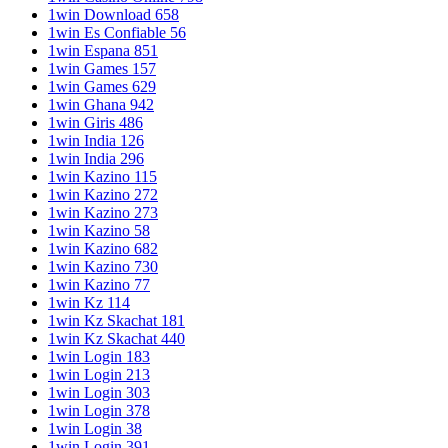
1win Download 658
1win Es Confiable 56
1win Espana 851
1win Games 157
1win Games 629
1win Ghana 942
1win Giris 486
1win India 126
1win India 296
1win Kazino 115
1win Kazino 272
1win Kazino 273
1win Kazino 58
1win Kazino 682
1win Kazino 730
1win Kazino 77
1win Kz 114
1win Kz Skachat 181
1win Kz Skachat 440
1win Login 183
1win Login 213
1win Login 303
1win Login 378
1win Login 38
1win Login 391