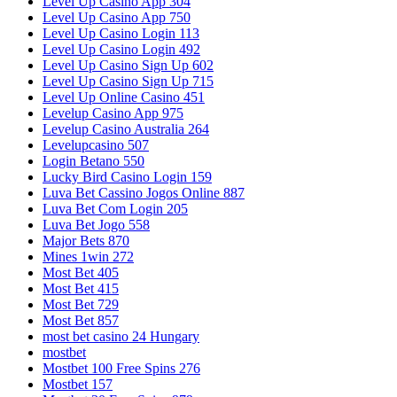
Level Up Casino App 304
Level Up Casino App 750
Level Up Casino Login 113
Level Up Casino Login 492
Level Up Casino Sign Up 602
Level Up Casino Sign Up 715
Level Up Online Casino 451
Levelup Casino App 975
Levelup Casino Australia 264
Levelupcasino 507
Login Betano 550
Lucky Bird Casino Login 159
Luva Bet Cassino Jogos Online 887
Luva Bet Com Login 205
Luva Bet Jogo 558
Major Bets 870
Mines 1win 272
Most Bet 405
Most Bet 415
Most Bet 729
Most Bet 857
most bet casino 24 Hungary
mostbet
Mostbet 100 Free Spins 276
Mostbet 157