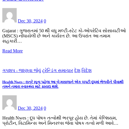
Dec 30, 2024
0
Gujarat : ગુજરાતમાં 50 થી વધુ મલ્ટી-સ્ટેટ કો-ઓપરેટિવ સોસાયટીઓ
(MSCS) નોંધાયેલી છે અને કાર્યરત છે. આ ઉપરાંત આ તમામ
સહકારી…
Read More
ગપશપ - જાણવા જેવું
ટ્રેન્ડિંગ સમાચાર
દેશ
વિદેશ
Health Nwes : રાત્રે સૂતા પહેલા આ બે મસાલાને એક ચપટી દૂધમાં ભેળવીને પીવાથી
તમને તમારા સ્વાસ્થ્ય માટે ફાયદા થશે.
Dec 30, 2024
0
Health Nwes : દૂધ પોષક તત્વોથી ભરપૂર હોય છે. તેમાં કેલ્શિયમ,
પ્રોટીન, વિટામિન્સ અને મિનરલ્સ જેવા પોષક તત્વો મળી આવે…