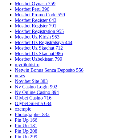
Mostbet Oynash 759
Mostbet Peru 396
Mostbet Promo Code 559
Mostbet Register 643
Mostbet Register 791
Mostbet Registration 955
Mostbet Uz Kirish 953
Mostbet Uz Registratsiya 444
Mostbet Uz Skachat 712
Mostbet Uz Skachat 986
Mostbet Uzbekistan 799
myrtilobistro
Netwin Bonus Senza Deposito 556
news
Novibet Site 383
Nv Casino Login 992
Nv Online Casino 894
Olybet Casino 716
Olybet Suertia 634
ozempic
Photographer 832
Pin Up 166
Pin Up 181
Pin Up 208
Pin Up 299