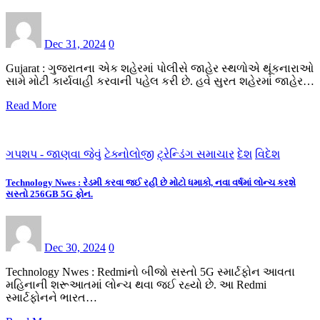
Dec 31, 2024
0
Gujarat : ગુજરાતના એક શહેરમાં પોલીસે જાહેર સ્થળોએ થૂંકનારાઓ
સામે મોટી કાર્યવાહી કરવાની પહેલ કરી છે. હવે સુરત શહેરમાં જાહેર…
Read More
ગપશપ - જાણવા જેવું
ટેક્નોલોજી
ટ્રેન્ડિંગ સમાચાર
દેશ
વિદેશ
Technology Nwes : રેડમી કરવા જઈ રહી છે મોટો ધમાકો, નવા વર્ષમાં લોન્ચ કરશે
સસ્તો 256GB 5G ફોન.
Dec 30, 2024
0
Technology Nwes : Redmiનો બીજો સસ્તો 5G સ્માર્ટફોન આવતા
મહિનાની શરૂઆતમાં લોન્ચ થવા જઈ રહ્યો છે. આ Redmi
સ્માર્ટફોનને ભારત…