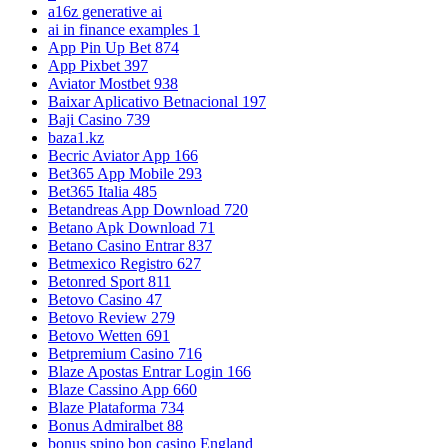
a16z generative ai
ai in finance examples 1
App Pin Up Bet 874
App Pixbet 397
Aviator Mostbet 938
Baixar Aplicativo Betnacional 197
Baji Casino 739
baza1.kz
Becric Aviator App 166
Bet365 App Mobile 293
Bet365 Italia 485
Betandreas App Download 720
Betano Apk Download 71
Betano Casino Entrar 837
Betmexico Registro 627
Betonred Sport 811
Betovo Casino 47
Betovo Review 279
Betovo Wetten 691
Betpremium Casino 716
Blaze Apostas Entrar Login 166
Blaze Cassino App 660
Blaze Plataforma 734
Bonus Admiralbet 88
bonus spino bon casino England