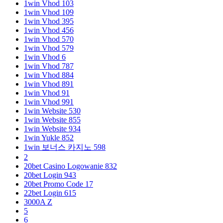
1win Vhod 103
1win Vhod 109
1win Vhod 395
1win Vhod 456
1win Vhod 570
1win Vhod 579
1win Vhod 6
1win Vhod 787
1win Vhod 884
1win Vhod 891
1win Vhod 91
1win Vhod 991
1win Website 530
1win Website 855
1win Website 934
1win Yukle 852
1win 보너스 카지노 598
2
20bet Casino Logowanie 832
20bet Login 943
20bet Promo Code 17
22bet Login 615
3000A Z
5
6