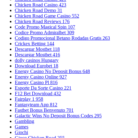
Chicken Road Casino 423
Chicken Road Demo 31
Chicken Road Game Casino 552
Chicken Road Reviews 176
Code Promo Magical Spin 107
Codice Promo Admiralbet 309
Codigo Promocional Betano Rodadas Gratis 263
Crickex Betting 144
Descargar Mostbet 118
Descargar Mostbet 416
dolly casinos Hungary
Download Eurobet 18
Energy Casino No Deposit Bonus 648
Energy Casino Online 927
Energy Casino Pl 816
Esporte Da Sorte Casino 221
F12 Bet Download 432
Fairplay 1 958
Fantasyteam App 812
Fastbet Bonus Benvenuto 701
Galactic Wins No Deposit Bonus Codes 295
Gambling
Games
Giochi
Gioco Chicken Road 255