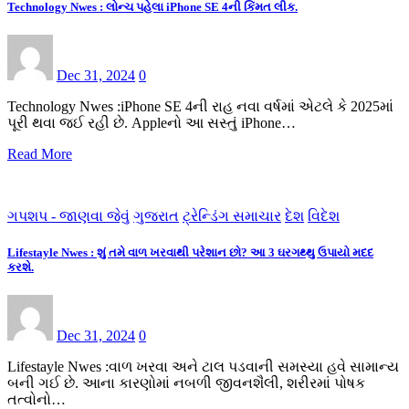
Technology Nwes : લોન્ચ પહેલા iPhone SE 4ની કિંમત લીક.
Dec 31, 2024
0
Technology Nwes :iPhone SE 4ની રાહ નવા વર્ષમાં એટલે કે 2025માં
પૂરી થવા જઈ રહી છે. Appleનો આ સસ્તું iPhone…
Read More
ગપશપ - જાણવા જેવું
ગુજરાત
ટ્રેન્ડિંગ સમાચાર
દેશ
વિદેશ
Lifestayle Nwes : શું તમે વાળ ખરવાથી પરેશાન છો? આ 3 ઘરગથ્થુ ઉપાયો મદદ
કરશે.
Dec 31, 2024
0
Lifestayle Nwes :વાળ ખરવા અને ટાલ પડવાની સમસ્યા હવે સામાન્ય
બની ગઈ છે. આના કારણોમાં નબળી જીવનશૈલી, શરીરમાં પોષક
તત્વોનો…