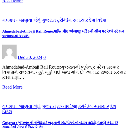
Read More
ગપશપ - જાણવા જેવું
ગુજરાત
ટ્રેન્ડિંગ સમાચાર
દેશ
વિદેશ
Ahmedabad-Ambaji Rail Route:શક્તિપીઠ અંબાજી મંદિરની થીમ પર રેલ્વે સ્ટેશન
બનાવવામાં આવશે.
Dec 30, 2024
0
Ahmedabad-Ambaji Rail Route:ગુજરાતની ભૂપેન્દ્ર પટેલ સરકાર
વિકાસને રાજ્યના ખૂણે ખૂણે લઈ જવા માંગે છે. આ માટે રાજ્ય સરકાર
દ્વારા ઘણા…
Read More
ગપશપ - જાણવા જેવું
ગુજરાત
ટેક્નોલોજી
ટ્રેન્ડિંગ સમાચાર
દેશ
વિદેશ
Gujarat : ગુજરાતની રજિસ્ટર્ડ સહકારી મંડળીઓનો વ્યાપ વધ્યો, જાણો કયા 12
રાજ્યોમાં નેટવર્ક વિસ્તરે છે?