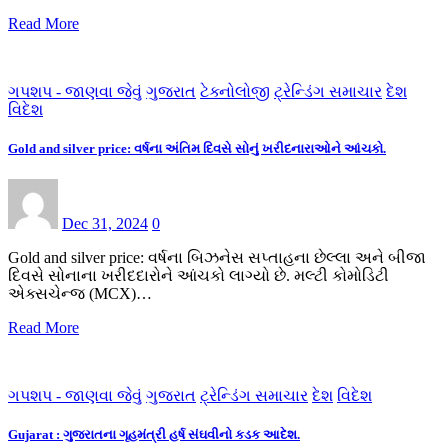
Read More
ગપશપ - જાણવા જેવું
ગુજરાત
ટેક્નોલોજી
ટ્રેન્ડિંગ સમાચાર
દેશ
વિદેશ
Gold and silver price: વર્ષના અંતિમ દિવસે સોનું ખરીદનારાઓને આંચકો.
Dec 31, 2024
0
Gold and silver price: વર્ષના બિઝનેસ સપ્તાહના છેલ્લા અને બીજા
દિવસે સોનાના ખરીદદારોને આંચકો લાગ્યો છે. મલ્ટી કોમોડિટી
એક્સચેન્જ (MCX)…
Read More
ગપશપ - જાણવા જેવું
ગુજરાત
ટ્રેન્ડિંગ સમાચાર
દેશ
વિદેશ
Gujarat : ગુજરાતના ગૃહમંત્રી હર્ષ સંઘવીનો કડક આદેશ.