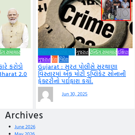
ન્ડિંગ સમાચાર
ગપશપ - જાણવા જેવું
ગુજરાત
ટ્રેન્ડિંગ સમાચાર
દક્ષિણ
ગુજરાત
દેશ
વિદેશ
રે કરોડો
Gujarat : સુરત પોલીસે સરથાણા
Bharat 2.0
વિસ્તારમાં એક મોટી ડુપ્લિકેટ સોનાની
ફેક્ટરીનો પર્દાફાશ કર્યો.
Jun 30, 2025
Archives
June 2026
May 2026