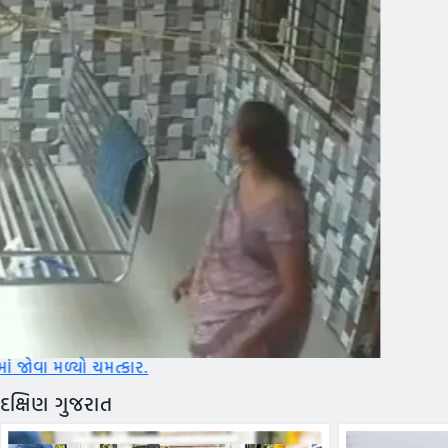
ર.
દક્ષિણ ગુજરાત