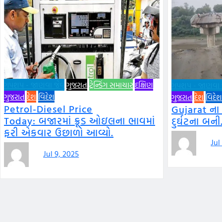
ગપશપ - જાણવા જેવું
ગુજરાત
ટ્રેન્ડિંગ સમાચાર
દક્ષિણ
ગપશપ - જાણવા જે
ગુજરાત
દેશ
વિદેશ
ગુજરાત
દેશ
વિદેશ
Petrol-Diesel Price
Gujarat ના
Today: બજારમાં ક્રૂડ ઓઇલના ભાવમાં
દુર્ઘટના બની
ફરી એકવાર ઉછાળો આવ્યો.
Jul
Jul 9, 2025