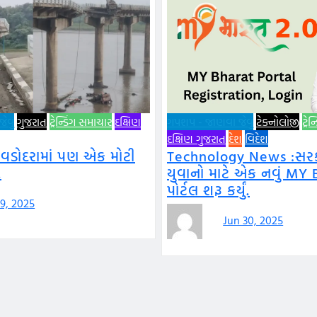
વું
ગુજરાત
ટ્રેન્ડિંગ સમાચાર
દક્ષિણ
ગપશપ - જાણવા જેવું
ટેક્નોલોજી
ટ્રે
દક્ષિણ ગુજરાત
દેશ
વિદેશ
 વડોદરામાં પણ એક મોટી
Technology News :સરકા
.
યુવાનો માટે એક નવું MY 
પોર્ટલ શરૂ કર્યું.
 9, 2025
Jun 30, 2025