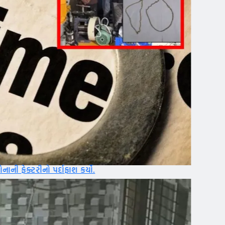
શ કર્યો.