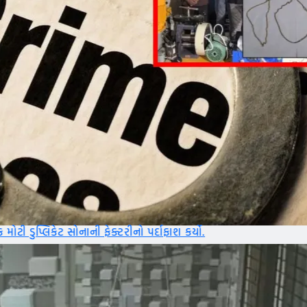
ેક્ટરીનો પર્દાફાશ કર્યો.