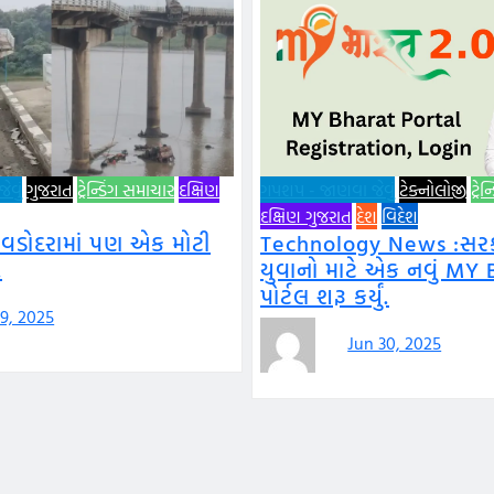
વું
ગુજરાત
ટ્રેન્ડિંગ સમાચાર
દક્ષિણ
ગપશપ - જાણવા જેવું
ટેક્નોલોજી
ટ્રે
દક્ષિણ ગુજરાત
દેશ
વિદેશ
 વડોદરામાં પણ એક મોટી
Technology News :સરકા
.
યુવાનો માટે એક નવું MY 
પોર્ટલ શરૂ કર્યું.
 9, 2025
Jun 30, 2025