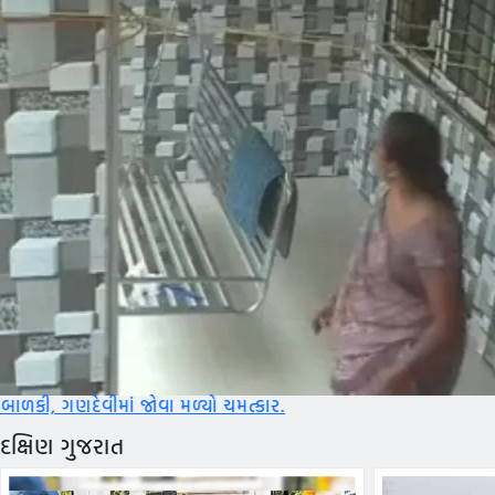
ા મળ્યો ચમત્કાર.
દક્ષિણ ગુજરાત