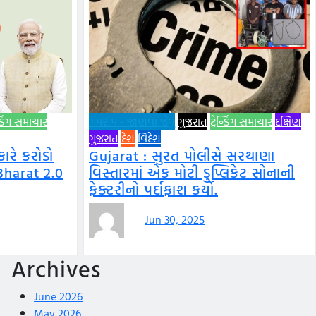
ન્ડિંગ સમાચાર
ગપશપ - જાણવા જેવું
ગુજરાત
ટ્રેન્ડિંગ સમાચાર
દક્ષિણ
ગુજરાત
દેશ
વિદેશ
રે કરોડો
Gujarat : સુરત પોલીસે સરથાણા
Bharat 2.0
વિસ્તારમાં એક મોટી ડુપ્લિકેટ સોનાની
ફેક્ટરીનો પર્દાફાશ કર્યો.
Jun 30, 2025
Archives
June 2026
May 2026