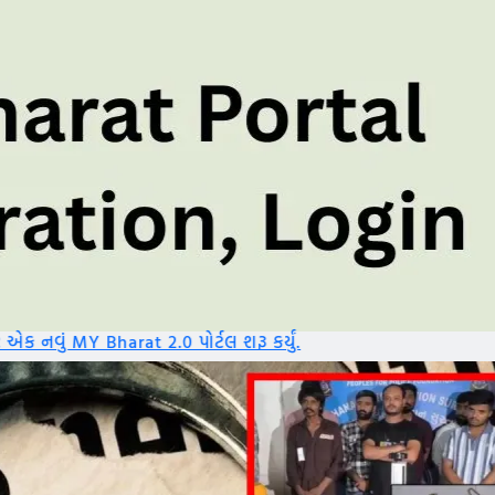
 પોર્ટલ શરૂ કર્યું.