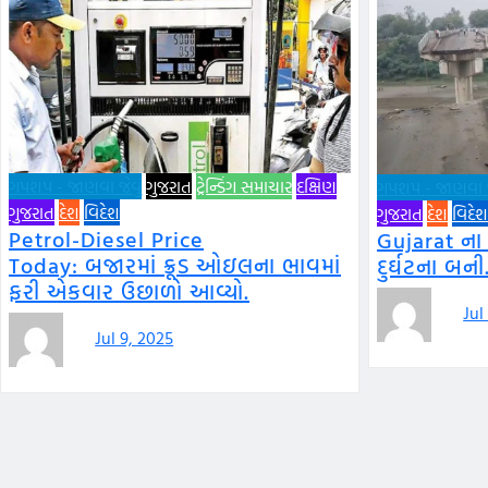
ગપશપ - જાણવા જેવું
ગુજરાત
ટ્રેન્ડિંગ સમાચાર
દક્ષિણ
ગપશપ - જાણવા જે
ગુજરાત
દેશ
વિદેશ
ગુજરાત
દેશ
વિદેશ
Petrol-Diesel Price
Gujarat ના
Today: બજારમાં ક્રૂડ ઓઇલના ભાવમાં
દુર્ઘટના બની
ફરી એકવાર ઉછાળો આવ્યો.
Jul
Jul 9, 2025