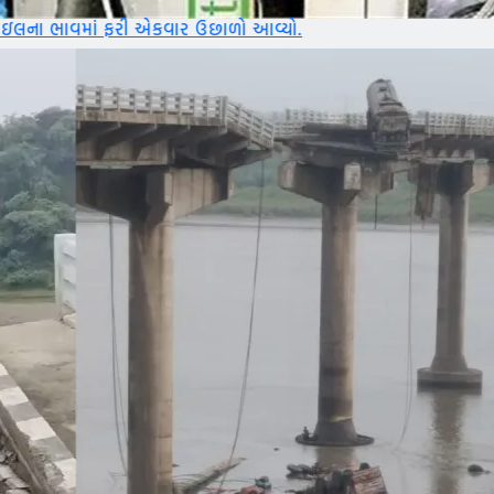
એકવાર ઉછાળો આવ્યો.