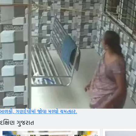
વા મળ્યો ચમત્કાર.
દક્ષિણ ગુજરાત