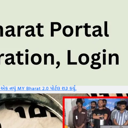
0 પોર્ટલ શરૂ કર્યું.