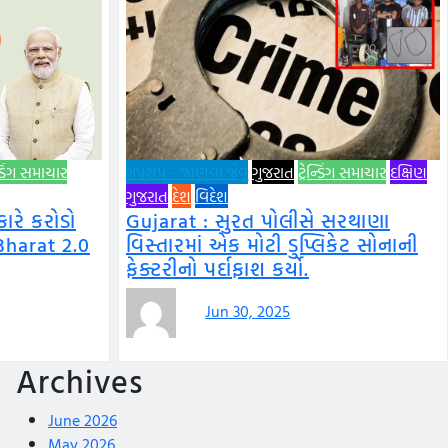
ન્ડિંગ સમાચાર
ગપશપ - જાણવા જેવું
ગુજરાત
ટ્રેન્ડિંગ સમાચાર
દક્ષિણ
ગુજરાત
દેશ
વિદેશ
રે કરોડો
Gujarat : સુરત પોલીસે સરથાણા
Bharat 2.0
વિસ્તારમાં એક મોટી ડુપ્લિકેટ સોનાની
ફેક્ટરીનો પર્દાફાશ કર્યો.
Jun 30, 2025
Archives
June 2026
May 2026