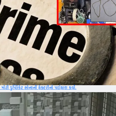
ેક્ટરીનો પર્દાફાશ કર્યો.