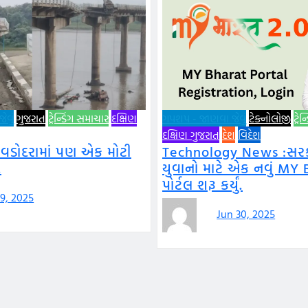
વું
ગુજરાત
ટ્રેન્ડિંગ સમાચાર
દક્ષિણ
ગપશપ - જાણવા જેવું
ટેક્નોલોજી
ટ્રે
દક્ષિણ ગુજરાત
દેશ
વિદેશ
 વડોદરામાં પણ એક મોટી
Technology News :સરકા
.
યુવાનો માટે એક નવું MY 
પોર્ટલ શરૂ કર્યું.
 9, 2025
Jun 30, 2025