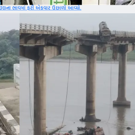
એકવાર ઉછાળો આવ્યો.