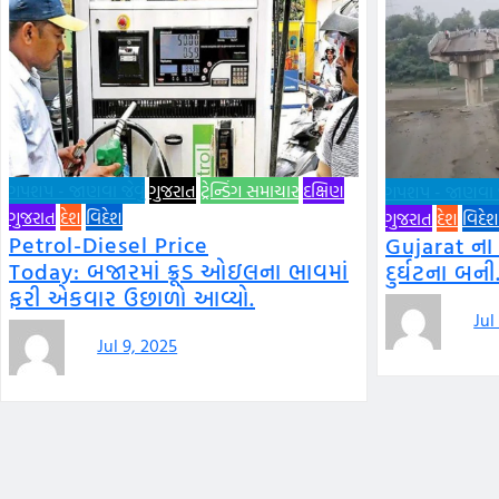
ગપશપ - જાણવા જેવું
ગુજરાત
ટ્રેન્ડિંગ સમાચાર
દક્ષિણ
ગપશપ - જાણવા જે
ગુજરાત
દેશ
વિદેશ
ગુજરાત
દેશ
વિદેશ
Petrol-Diesel Price
Gujarat ના
Today: બજારમાં ક્રૂડ ઓઇલના ભાવમાં
દુર્ઘટના બની
ફરી એકવાર ઉછાળો આવ્યો.
Jul
Jul 9, 2025