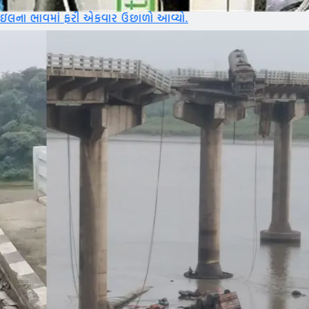
કવાર ઉછાળો આવ્યો.