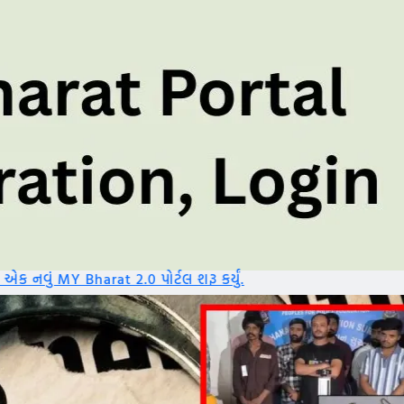
પોર્ટલ શરૂ કર્યું.