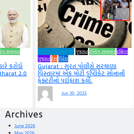
ન્ડિંગ સમાચાર
ગપશપ - જાણવા જેવું
ગુજરાત
ટ્રેન્ડિંગ સમાચાર
દક્ષિણ
ગુજરાત
દેશ
વિદેશ
રે કરોડો
Gujarat : સુરત પોલીસે સરથાણા
Bharat 2.0
વિસ્તારમાં એક મોટી ડુપ્લિકેટ સોનાની
ફેક્ટરીનો પર્દાફાશ કર્યો.
Jun 30, 2025
Archives
June 2026
May 2026