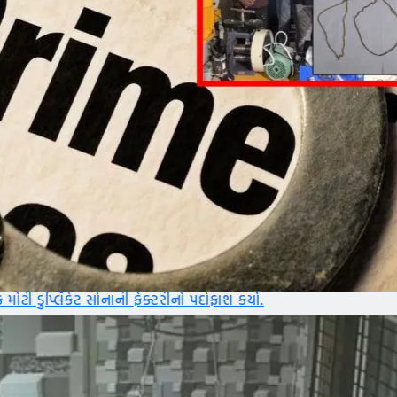
ક્ટરીનો પર્દાફાશ કર્યો.