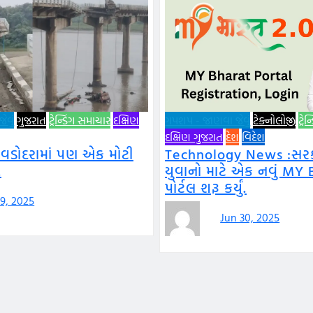
વું
ગુજરાત
ટ્રેન્ડિંગ સમાચાર
દક્ષિણ
ગપશપ - જાણવા જેવું
ટેક્નોલોજી
ટ્રે
દક્ષિણ ગુજરાત
દેશ
વિદેશ
 વડોદરામાં પણ એક મોટી
Technology News :સરકા
.
યુવાનો માટે એક નવું MY 
પોર્ટલ શરૂ કર્યું.
 9, 2025
Jun 30, 2025