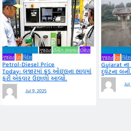
ગપશપ - જાણવા જેવું
ગુજરાત
ટ્રેન્ડિંગ સમાચાર
દક્ષિણ
ગપશપ - જાણવા જે
ગુજરાત
દેશ
વિદેશ
ગુજરાત
દેશ
વિદેશ
Petrol-Diesel Price
Gujarat ના
Today: બજારમાં ક્રૂડ ઓઇલના ભાવમાં
દુર્ઘટના બની
ફરી એકવાર ઉછાળો આવ્યો.
Jul
Jul 9, 2025