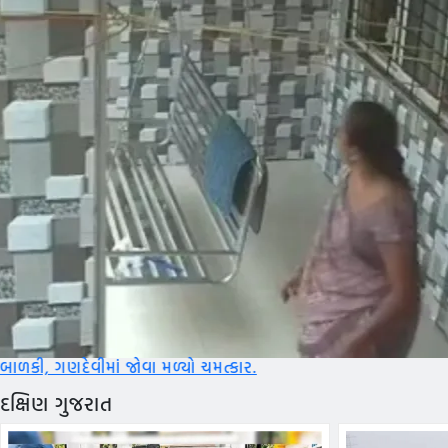
ા મળ્યો ચમત્કાર.
દક્ષિણ ગુજરાત