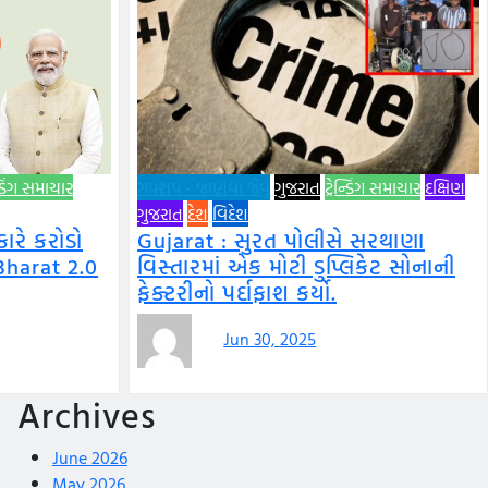
ન્ડિંગ સમાચાર
ગપશપ - જાણવા જેવું
ગુજરાત
ટ્રેન્ડિંગ સમાચાર
દક્ષિણ
ગુજરાત
દેશ
વિદેશ
રે કરોડો
Gujarat : સુરત પોલીસે સરથાણા
Bharat 2.0
વિસ્તારમાં એક મોટી ડુપ્લિકેટ સોનાની
ફેક્ટરીનો પર્દાફાશ કર્યો.
Jun 30, 2025
Archives
June 2026
May 2026