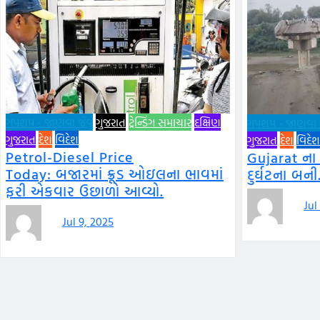
ગપશપ - જાણવા જેવું
ગુજરાત
ટ્રેન્ડિંગ સમાચાર
દક્ષિણ
ગપશપ - જાણવા જે
ગુજરાત
દેશ
વિદેશ
ગુજરાત
દેશ
વિદેશ
Petrol-Diesel Price
Gujarat ના
Today: બજારમાં ક્રૂડ ઓઇલના ભાવમાં
દુર્ઘટના બની
ફરી એકવાર ઉછાળો આવ્યો.
Jul
Jul 9, 2025