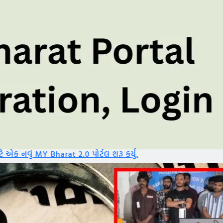
 પોર્ટલ શરૂ કર્યું.