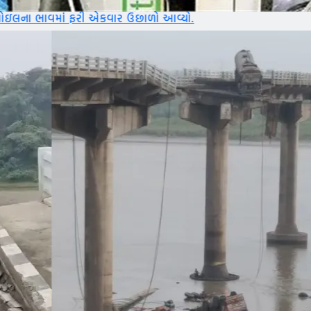
એકવાર ઉછાળો આવ્યો.