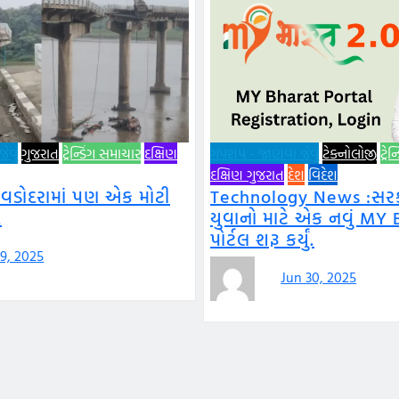
વું
ગુજરાત
ટ્રેન્ડિંગ સમાચાર
દક્ષિણ
ગપશપ - જાણવા જેવું
ટેક્નોલોજી
ટ્રે
દક્ષિણ ગુજરાત
દેશ
વિદેશ
 વડોદરામાં પણ એક મોટી
Technology News :સરકા
.
યુવાનો માટે એક નવું MY 
પોર્ટલ શરૂ કર્યું.
 9, 2025
Jun 30, 2025