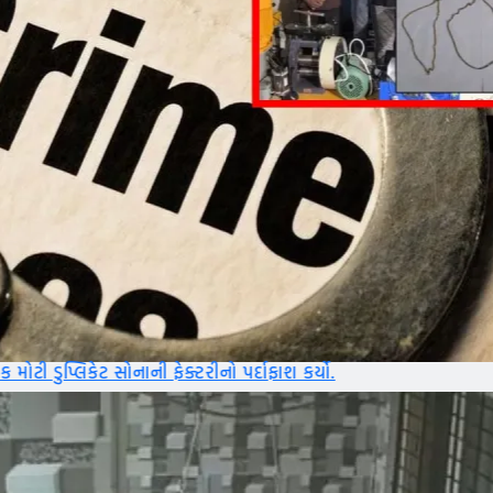
ેક્ટરીનો પર્દાફાશ કર્યો.