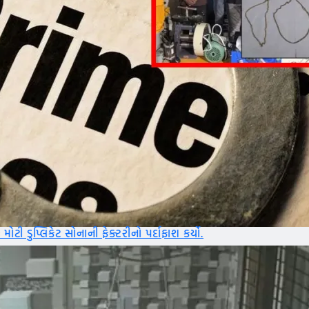
ેક્ટરીનો પર્દાફાશ કર્યો.