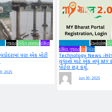
વું
ગુજરાત
ટ્રેન્ડિંગ સમાચાર
દક્ષિણ
ગપશપ - જાણવા જેવું
ટેક્નોલોજી
ટ્રે
દક્ષિણ ગુજરાત
દેશ
વિદેશ
 વડોદરામાં પણ એક મોટી
Technology News :સરકા
.
યુવાનો માટે એક નવું MY 
પોર્ટલ શરૂ કર્યું.
 9, 2025
Jun 30, 2025