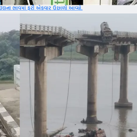
એકવાર ઉછાળો આવ્યો.