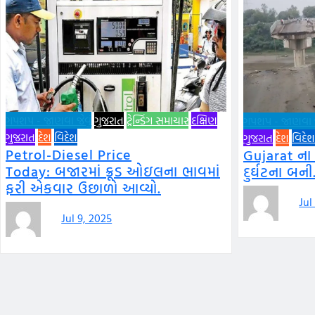
ગપશપ - જાણવા જેવું
ગુજરાત
ટ્રેન્ડિંગ સમાચાર
દક્ષિણ
ગપશપ - જાણવા જે
ગુજરાત
દેશ
વિદેશ
ગુજરાત
દેશ
વિદેશ
Petrol-Diesel Price
Gujarat ના
Today: બજારમાં ક્રૂડ ઓઇલના ભાવમાં
દુર્ઘટના બની
ફરી એકવાર ઉછાળો આવ્યો.
Jul
Jul 9, 2025