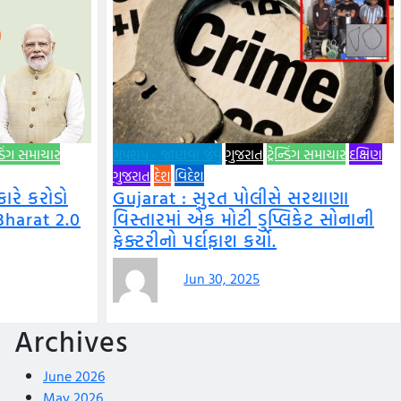
ન્ડિંગ સમાચાર
ગપશપ - જાણવા જેવું
ગુજરાત
ટ્રેન્ડિંગ સમાચાર
દક્ષિણ
ગુજરાત
દેશ
વિદેશ
રે કરોડો
Gujarat : સુરત પોલીસે સરથાણા
Bharat 2.0
વિસ્તારમાં એક મોટી ડુપ્લિકેટ સોનાની
ફેક્ટરીનો પર્દાફાશ કર્યો.
Jun 30, 2025
Archives
June 2026
May 2026