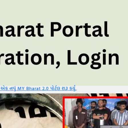
 પોર્ટલ શરૂ કર્યું.