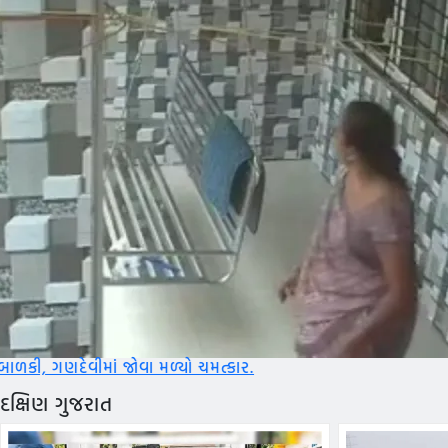
ા મળ્યો ચમત્કાર.
દક્ષિણ ગુજરાત