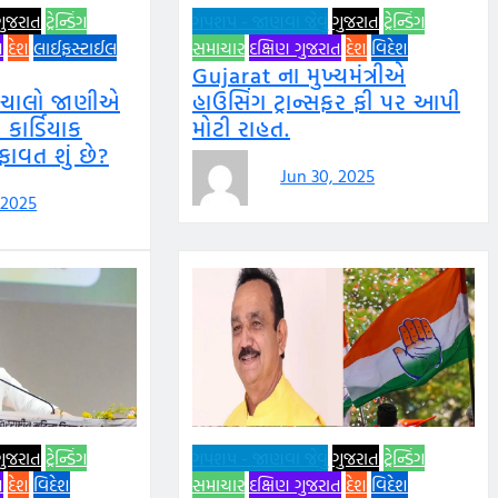
ગુજરાત
ટ્રેન્ડિંગ
ગપશપ - જાણવા જેવું
ગુજરાત
ટ્રેન્ડિંગ
ત
દેશ
લાઈફસ્ટાઈલ
સમાચાર
દક્ષિણ ગુજરાત
દેશ
વિદેશ
Gujarat ના મુખ્યમંત્રીએ
 ચાલો જાણીએ
હાઉસિંગ ટ્રાન્સફર ફી પર આપી
 કાર્ડિયાક
મોટી રાહત.
તફાવત શું છે?
Jun 30, 2025
 2025
ગુજરાત
ટ્રેન્ડિંગ
ગપશપ - જાણવા જેવું
ગુજરાત
ટ્રેન્ડિંગ
ત
દેશ
વિદેશ
સમાચાર
દક્ષિણ ગુજરાત
દેશ
વિદેશ