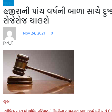
ગુજરાત
હજીરાની પાંચ વર્ષની બાળા સાથે દુષ્ક
રોજેરોજ ચાલશે
Nov 24, 2021
0
[ad_1]
સુરત
એપ્રિલ-2021 માં શ્રમિક પરિવારની દીકરીના અપહરણ બાદ દુષ્કર્મ કરી માથે ઇં