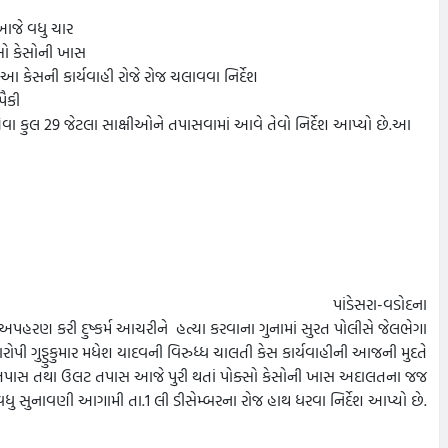
આજે વધુ ચાર
સો કેસોની ખાસ
 કેસની કાર્યવાહી રોજે રોજ ચલાવવા નિર્દેશ
પૈકી
 એવા કુલ 29 જેટલા સાક્ષીઓને તપાસવામાં આવે તેવો નિર્દેશ આપ્યો છે.આ
પાંડેસરા-વડોદના
 અપહરણ કરી દુષ્કર્મ આચરીને હત્યા કરવાના ગુનામાં સુરત પોલીસે જેલભેગા
ોપી ગુડ્ડુકુમાર મધેશ યાદવની વિરુધ્ધ ચાલતી કેસ કાર્યવાહીની આજની મુદતે
પાસ તથા ઉલટ તપાસ આજે પુરી થતાં પોક્સો કેસોની ખાસ અદાલતના જજ
ુ સુનાવણી આગામી તા.1 લી ડીસેમ્બરના રોજ હાથ ધરવા નિર્દેશ આપ્યો છે.