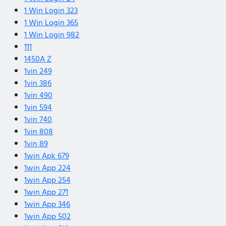
1 Win Login 323
1 Win Login 365
1 Win Login 982
111
1450A Z
1vin 249
1vin 386
1vin 490
1vin 594
1vin 740
1vin 808
1vin 89
1win Apk 679
1win App 224
1win App 254
1win App 271
1win App 346
1win App 502