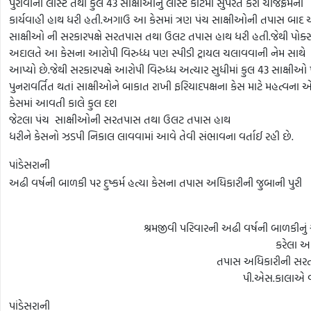
પુરાવાના લીસ્ટ તથા કુલ 43 સાક્ષીઓનું લીસ્ટ કોર્ટમાં સુપરત કરી ચાર્જફ્રેમની
કાર્યવાહી હાથ ધરી હતી.અગાઉ આ કેસમાં ત્રણ પંચ સાક્ષીઓની તપાસ બાદ 
સાક્ષીઓ ની સરકારપક્ષે સરતપાસ તથા ઉલટ તપાસ હાથ ધરી હતી.જેથી પોક્
અદાલતે આ કેસના આરોપી વિરુધ્ધ પણ સ્પીડી ટ્રાયલ ચલાવવાની નેમ સાથે આ
આપ્યો છે.જેથી સરકારપક્ષે આરોપી વિરુધ્ધ અત્યાર સુધીમાં કુલ 43 સાક્ષીઓ 
પુનરાવર્તિત થતાં સાક્ષીઓને બાકાત રાખી ફરિયાદપક્ષના કેસ માટે મહત્વના
કેસમાં આવતી કાલે કુલ દશ
જેટલા પંચ સાક્ષીઓની સરતપાસ તથા ઉલટ તપાસ હાથ
ધરીને કેસનો ઝડપી નિકાલ લાવવામાં આવે તેવી સંભાવના વર્તાઈ રહી છે.
પાંડેસરાની
અઢી વર્ષની બાળકી પર દુષ્કર્મ હત્યા કેસના તપાસ અધિકારીની જુબાની પુરી
શ્રમજીવી પરિવારની અઢી વર્ષની બાળકીનું
કરેલા આર
તપાસ અધિકારીની સરત
પી.એસ.કાલાએ વધ
પાંડેસરાની