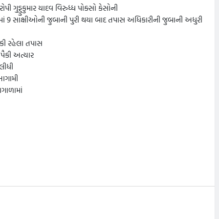
 ગુડ્ડુકુમાર યાદવ વિરુધ્ધ પોક્સો કેસોની
સમાં 9 સાક્ષીઓની જુબાની પુરી થયા બાદ તપાસ અધિકારીની જુબાની અધુરી
ાકી રહેલા તપાસ
ૈકી અત્યાર
 લીધી
 આગામી
ાગાળામાં