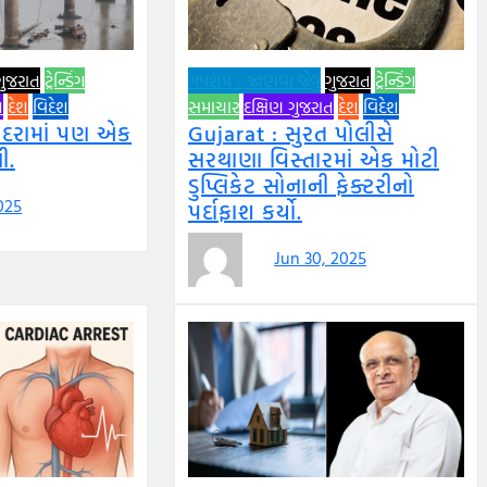
ગુજરાત
ટ્રેન્ડિંગ
ગપશપ - જાણવા જેવું
ગુજરાત
ટ્રેન્ડિંગ
ત
દેશ
વિદેશ
સમાચાર
દક્ષિણ ગુજરાત
દેશ
વિદેશ
ોદરામાં પણ એક
Gujarat : સુરત પોલીસે
ી.
સરથાણા વિસ્તારમાં એક મોટી
ડુપ્લિકેટ સોનાની ફેક્ટરીનો
2025
પર્દાફાશ કર્યો.
Jun 30, 2025