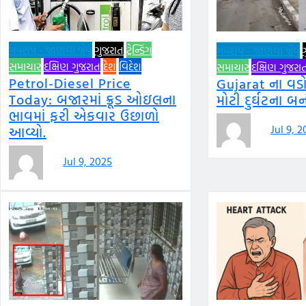
ગપશપ - જાણવા જેવું
ગુજરાત
ટ્રેન્ડિંગ
ગપશપ - જાણવા જેવું
સમાચાર
દક્ષિણ ગુજરાત
દેશ
વિદેશ
સમાચાર
દક્ષિણ ગુજરા
Petrol-Diesel Price
Gujarat ના વડ
Today: બજારમાં ક્રૂડ ઓઇલના
મોટી દુર્ઘટના બન
ભાવમાં ફરી એકવાર ઉછાળો
Jul 9, 
આવ્યો.
Jul 9, 2025