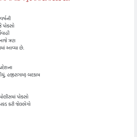
વર્ષની
ે પોક્સો
યવાહી
આજે ત્રણ
માં આવ્યા છે.
્રદેશના
યું
,
હજીરાગામ) બદકામ
ોલીસમાં પોક્સો
પકડ કરી જેલભેગો