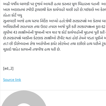
અઢી વર્ષીય બાળકી પર દુષ્કર્મ આચરી હત્યા કરનાર મૂળ બિહારના વતની આરોપી
ખાસ અદાલતમાં સ્પીડી ટ્રાયલથી કેસ કાર્યવાહી ચાલી રહી છે.ગઈકાલે આ કે
રહેતા કોર્ટે વધુ
સુનાવણી આજે હાથ ધરવા નિર્દેશ આપ્યો હતો.જેથી સરકારપક્ષે આ કેસમાં બ
અધિકારીની સરતપાસ તથા ઉલટ તપાસ આજે પુરી કરી સરકારપક્ષના કુલ 62 પ
સુધીમાં 43 સાક્ષીઓની જુબાની માત્ર ચાર જ કોર્ટ કાર્યવાહીની મુદતમાં પુરી કરી
છે.સરકારપક્ષે બાકીના કેટલાક સાક્ષીઓ રીપીટ થતાં હોઈ તેમને પડતાં મુકીને
તા.1 લી ડીસેમ્બરના રોજ આરોપીના ફર્ધર સ્ટેટમેન્ટ તથા દલીલો હાથ ધરીને ટુંક
ચુકાદો જાહેર કરવાની તજવીજ હાથ ધરી છે.
[ad_2]
Source link