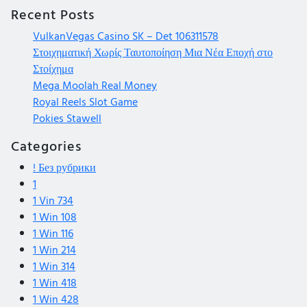
Recent Posts
VulkanVegas Casino SK – Det 106311578
Στοιχηματική Χωρίς Ταυτοποίηση Μια Νέα Εποχή στο
Στοίχημα
Mega Moolah Real Money
Royal Reels Slot Game
Pokies Stawell
Categories
! Без рубрики
1
1 Vin 734
1 Win 108
1 Win 116
1 Win 214
1 Win 314
1 Win 418
1 Win 428