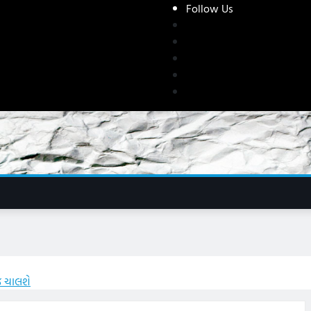
Follow Us
ોજ ચાલશે