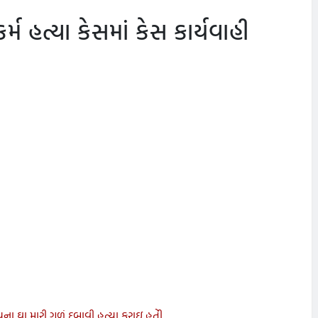
ર્મ હત્યા કેસમાં કેસ કાર્યવાહી
ચના ઘા મારી ગળું દબાવી હત્યા કરાઇ હતીે