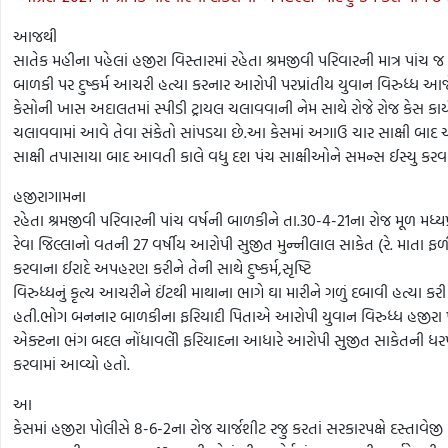
આજથી
સાતેક મહીના પહેલાં હજીરા વિસ્તારમાં રહેતા શ્રમજીવી પરિવારની માત્ર પાંચ જ 
બાળકી પર દુષ્કર્મ આચરી હત્યા કરનાર આરોપી પરપ્રાંતીય યુવાન વિરુધ્ધ આજ
કેસોની ખાસ અદાલતમાં સ્પીડી ટ્રાયલ ચલાવવાની નેમ સાથે રોજે રોજ કેસ કાર્
ચલાવવામાં આવે તેવા સંકેતો સાંપડયા છે.આ કેસમાં અગાઉ ચાર સાક્ષી બાદ 
સાક્ષી તપાસાયા બાદ આવતી કાલે વધુ દશ પંચ સાક્ષીઓને સમન્સ ઈસ્યુ કરવા
હજીરાગામના
રહેતા શ્રમજીવી પરિવારની પાંચ વર્ષની બાળકીને તા.30-4-21ના રોજ મૂળ મધ્યપ
રેવા જિલ્લાનો વતની 27 વર્ષીય આરોપી સુજીત મુન્નીલાલ સાકેત (રે. માતા ફળી
કરવાના ઈરાદે અપહરણ કરીને તેની સાથે દુષ્કર્મ
,
સૃષ્ટિ
વિરુધ્ધનું કૃત્ય આચરીને ઈંટથી માથાના ભાગે ઘા મારીને ગળું દબાવી હત્યા કરી
હતી.ભોગ બનનાર બાળકીના ફરિયાદી પિતાએ આરોપી યુવાન વિરુધ્ધ હજીરા પ
એક્ટના ભંગ બદલ નોંધાવલેી ફરિયાદના આધારે આરોપી સુજીત સાકેતની ધર
કરવામાં આવ્યો હતો.
આ
કેસમાં હજીરા પોલીસે 8-6-2ના રોજ ચાર્જશીટ રજુ કરતાં સરકારપક્ષે દસ્તાવેજી