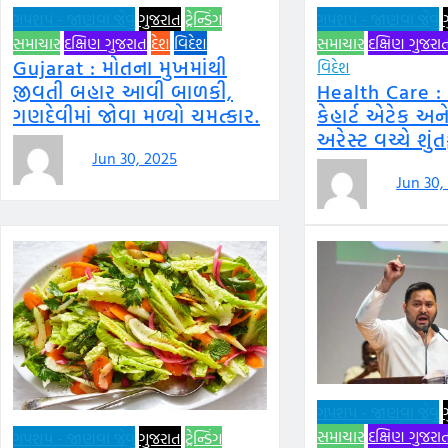
ગપશપ - જાણવા જેવું
ગુજરાત
ટ્રેન્ડિંગ
ગપશપ - જાણવા જેવું
સમાચાર
દક્ષિણ ગુજરાત
દેશ
વિદેશ
સમાચાર
દક્ષિણ ગુજરા
Gujarat : મોતના મુખમાંથી
વિદેશ
જીવતી બહાર આવી બાળકી,
Health Care :
ગણદેવીમાં જોવા મળ્યો ચમત્કાર.
કેહાર્ટ એટેક અને
અરેસ્ટ વચ્ચે શું
Jun 30, 2025
Jun 30,
ગપશપ - જાણવા જેવું
સમાચાર
દક્ષિણ ગુજરા
ગપશપ - જાણવા જેવું
ગુજરાત
ટ્રેન્ડિંગ