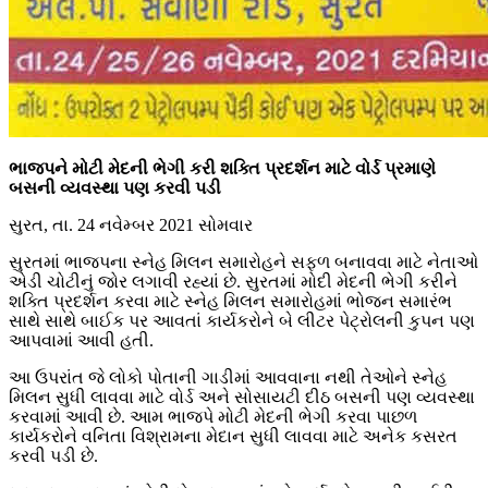
ભાજપને મોટી મેદની ભેગી કરી શક્તિ પ્રદર્શન માટે વોર્ડ પ્રમાણે
બસની વ્યવસ્થા પણ કરવી પડી
સુરત, તા. 24 નવેમ્બર 2021 સોમવાર
સુરતમાં ભાજપના સ્નેહ મિલન સમારોહને સફળ બનાવવા માટે નેતાઓ
એડી ચોટીનું જોર લગાવી રહ્યાં છે. સુરતમાં મોદી મેદની ભેગી કરીને
શક્તિ પ્રદર્શન કરવા માટે સ્નેહ મિલન સમારોહમાં ભોજન સમારંભ
સાથે સાથે બાઈક પર આવતાં કાર્યકરોને બે લીટર પેટ્રોલની કુપન પણ
આપવામાં આવી હતી.
આ ઉપરાંત જે લોકો પોતાની ગાડીમાં આવવાના નથી તેઓને સ્નેહ
મિલન સુધી લાવવા માટે વોર્ડ અને સોસાયટી દીઠ બસની પણ વ્યવસ્થા
કરવામાં આવી છે. આમ ભાજપે મોટી મેદની ભેગી કરવા પાછળ
કાર્યકરોને વનિતા વિશ્રામના મેદાન સુધી લાવવા માટે અનેક કસરત
કરવી પડી છે.