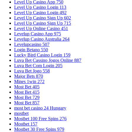
Level Up Casino App 750
Level Up Casino Login 113
Level Up Casino Login 492
Level Up Casino Sign Up 602
Level Up Casino Sign Up 715
Level Up Online Casino 451
Levelup Casino App 975
Levelup Casino Australia 264
Levelupcasino 507
Login Betano 550
Lucky Bird Casino Login 159
Luva Bet Cassino Jogos Online 887
Luva Bet Com Login 205
Luva Bet Jogo 558
Major Bets 870
Mines 1win 272
Most Bet 405
Most Bet 415
Most Bet 729
Most Bet 857
most bet casino 24 Hungary
mostbet
Mostbet 100 Free Spins 276
Mostbet 157
Mostbet 30 Free Spins 979