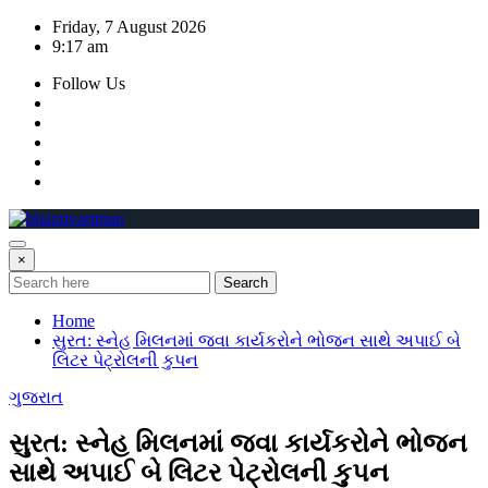
Skip
Friday, 7 August 2026
to
9:17 am
content
Follow Us
×
Search
Home
સુરત: સ્નેહ મિલનમાં જવા કાર્યકરોને ભોજન સાથે અપાઈ બે
લિટર પેટ્રોલની કુપન
ગુજરાત
સુરત: સ્નેહ મિલનમાં જવા કાર્યકરોને ભોજન
સાથે અપાઈ બે લિટર પેટ્રોલની કુપન