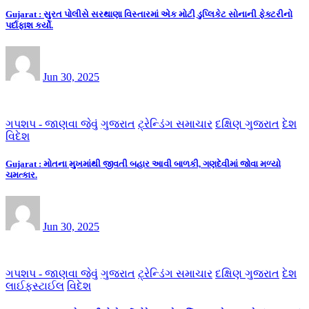
Gujarat : સુરત પોલીસે સરથાણા વિસ્તારમાં એક મોટી ડુપ્લિકેટ સોનાની ફેક્ટરીનો
પર્દાફાશ કર્યો.
Jun 30, 2025
ગપશપ - જાણવા જેવું
ગુજરાત
ટ્રેન્ડિંગ સમાચાર
દક્ષિણ ગુજરાત
દેશ
વિદેશ
Gujarat : મોતના મુખમાંથી જીવતી બહાર આવી બાળકી, ગણદેવીમાં જોવા મળ્યો
ચમત્કાર.
Jun 30, 2025
ગપશપ - જાણવા જેવું
ગુજરાત
ટ્રેન્ડિંગ સમાચાર
દક્ષિણ ગુજરાત
દેશ
લાઈફસ્ટાઈલ
વિદેશ