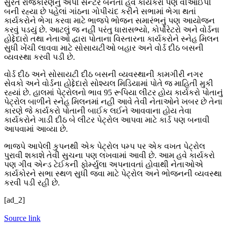
સુરત રાજકારણનું એપી સેન્ટર બનતાં હવે કાર્યકરો પણ વીઆઈપી
બની રહ્યા છે પહેલાં ગાંઠના ગોપીચંદ કરીને સભામાં ભેગા થતાં
કાર્યકરોને ભેગા કરવા માટે ભાજપે ભોજન સમારંભનું પણ આયોજન
કરવું પડયું છે. આટલું જ નહીં પરંતુ ધારાસભ્યો, કોર્પોરેટરો અને વોર્ડના
હોદ્દેદારો તથા નેતાઓ દ્વારા પોતાના વિસ્તારના કાર્યકરોને સ્નેહ મિલન
સુધી ખેંચી લાવવા માટે સોસાયટીઓ બહાર અને વોર્ડ દીઠ બસની
વ્યવસ્થા કરવી પડી છે.
વોર્ડ દીઠ અને સોસાયટી દીઠ બસની વ્યવસ્થાની કામગીરી નગર
સેવકો અને વોર્ડના હોદ્દેદારો સોશ્યલ મિડિયામાં પોતે જ માહિતી મુકી
રહ્યાં છે. હાલમાં પેટ્રોલનો ભાવ 95 રૂપિયા લીટર હોય કાર્યકરો પોતાનું
પેટ્રોલ બાળીને સ્નેહ મિલનમાં નહી આવે તેવી નેતાઓને ખબર છે તેના
કારણે જે કાર્યકરો પોતાની બાઈક લઈને આવવાના હોય તેવા
કાર્યકરોને ગાડી દીઠ બે લીટર પેટ્રોલ આપવા માટે કાર્ડ પણ બનાવી
આપવામાં આવ્યા છે.
ભાજપે આપેલી કુપનથી એક પેટ્રોલ પમ્પ પર એક વખત પેટ્રોલ
પુરાવી શકાશે તેવી સુચના પણ લખવામાં આવી છે. આમ હવે કાર્યકરો
પણ ગીવ એન્ડ ટેઈકની ફોર્મ્યુલા અપનાવતાં હોવાથી નેતાઓએ
કાર્યકોરને સભા સ્થળ સુધી જવા માટે પેટ્રોલ અને ભોજનની વ્યવસ્થા
કરવી પડી રહી છે.
[ad_2]
Source link