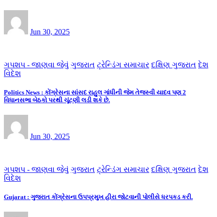
Jun 30, 2025
ગપશપ - જાણવા જેવું
ગુજરાત
ટ્રેન્ડિંગ સમાચાર
દક્ષિણ ગુજરાત
દેશ
વિદેશ
Politics News : કોંગ્રેસના સાંસદ રાહુલ ગાંધીની જેમ તેજસ્વી યાદવ પણ 2
વિધાનસભા બેઠકો પરથી ચૂંટણી લડી શકે છે.
Jun 30, 2025
ગપશપ - જાણવા જેવું
ગુજરાત
ટ્રેન્ડિંગ સમાચાર
દક્ષિણ ગુજરાત
દેશ
વિદેશ
Gujarat : ગુજરાત કોંગ્રેસના ઉપપ્રમુખ હીરા જોટવાની પોલીસે ધરપકડ કરી.