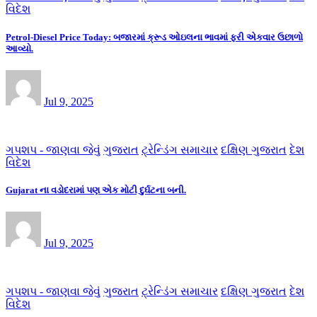
વિદેશ
Petrol-Diesel Price Today: બજારમાં ક્રૂડ ઓઇલના ભાવમાં ફરી એકવાર ઉછાળો
આવ્યો.
Jul 9, 2025
ગપશપ - જાણવા જેવું
ગુજરાત
ટ્રેન્ડિંગ સમાચાર
દક્ષિણ ગુજરાત
દેશ
વિદેશ
Gujarat ના વડોદરામાં પણ એક મોટી દુર્ઘટના બની.
Jul 9, 2025
ગપશપ - જાણવા જેવું
ગુજરાત
ટ્રેન્ડિંગ સમાચાર
દક્ષિણ ગુજરાત
દેશ
વિદેશ