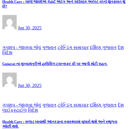
Health Care : ચાલો જાણીએ કેહાર્ટ એટેક અને કાર્ડિયાક અરેસ્ટ વચ્ચે શુંતફાવત શું
છે?
Jun 30, 2025
ગપશપ - જાણવા જેવું
ગુજરાત
ટ્રેન્ડિંગ સમાચાર
દક્ષિણ ગુજરાત
દેશ
વિદેશ
Gujarat ના મુખ્યમંત્રીએ હાઉસિંગ ટ્રાન્સફર ફી પર આપી મોટી રાહત.
Jun 30, 2025
ગપશપ - જાણવા જેવું
ગુજરાત
ટ્રેન્ડિંગ સમાચાર
દક્ષિણ ગુજરાત
દેશ
લાઈફસ્ટાઈલ
વિદેશ
Health Care : સલાડ ખાવાથી આંતરડાના સ્વાસ્થ્યમાં સુધારો થશે અને સ્થૂળતા
ઓછી થશે.