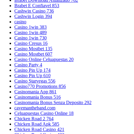
Brabet Download Atualizado 762
Brabet E Confiavel 853
Cashwin Casino 736
Cashwin Login 394
casino
Casino 1win 383
Casino 1win 489
Casino 1win 730
Casino Cresus 16
Casino Mostbet 135
Casino Mostbet 607
Casino Online Celuapuestas 20
Casino Party 4
Casino Pin Up 174
Casino Pin Up 610
Casino Starvegas 556
Casino770 Promotions 856
Casinomania App 861
Casinomania Bonus 516
Casinomania Bonus Senza Deposito 292
cavemantheband.com
Celuapuestas Casino Online 18
Chicken Road 2 764
Chicken Road Apk 585
Chicken Road Casino 421