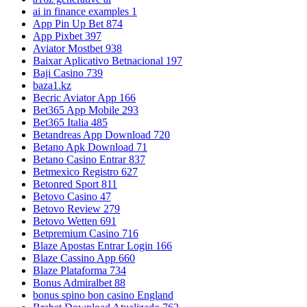
ai in finance examples 1
App Pin Up Bet 874
App Pixbet 397
Aviator Mostbet 938
Baixar Aplicativo Betnacional 197
Baji Casino 739
baza1.kz
Becric Aviator App 166
Bet365 App Mobile 293
Bet365 Italia 485
Betandreas App Download 720
Betano Apk Download 71
Betano Casino Entrar 837
Betmexico Registro 627
Betonred Sport 811
Betovo Casino 47
Betovo Review 279
Betovo Wetten 691
Betpremium Casino 716
Blaze Apostas Entrar Login 166
Blaze Cassino App 660
Blaze Plataforma 734
Bonus Admiralbet 88
bonus spino bon casino England