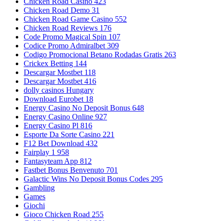
Chicken Road Casino 423
Chicken Road Demo 31
Chicken Road Game Casino 552
Chicken Road Reviews 176
Code Promo Magical Spin 107
Codice Promo Admiralbet 309
Codigo Promocional Betano Rodadas Gratis 263
Crickex Betting 144
Descargar Mostbet 118
Descargar Mostbet 416
dolly casinos Hungary
Download Eurobet 18
Energy Casino No Deposit Bonus 648
Energy Casino Online 927
Energy Casino Pl 816
Esporte Da Sorte Casino 221
F12 Bet Download 432
Fairplay 1 958
Fantasyteam App 812
Fastbet Bonus Benvenuto 701
Galactic Wins No Deposit Bonus Codes 295
Gambling
Games
Giochi
Gioco Chicken Road 255