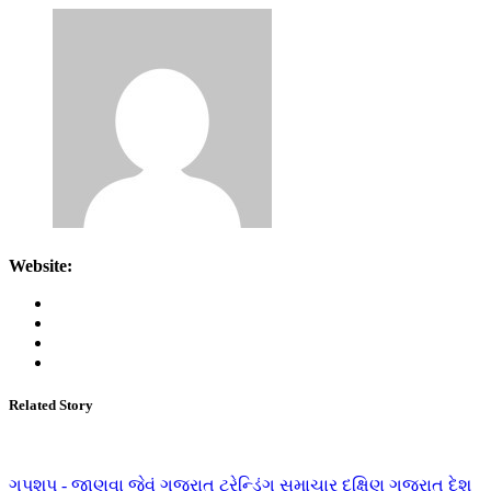
Website:
Related Story
ગપશપ - જાણવા જેવું
ગુજરાત
ટ્રેન્ડિંગ સમાચાર
દક્ષિણ ગુજરાત
દેશ