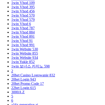
1win Vhod 109
1win Vhod 395
1win Vhod 456
1win Vhod 570
1win Vhod 579
1win Vhod 6
1win Vhod 787
1win Vhod 884
1win Vhod 891
1win Vhod 91
1win Vhod 991
1win Website 530
1win Website 855
1win Website 934
1win Yukle 852
1win 보너스 카지노 598
2
20bet Casino Logowanie 832
20bet Login 943
20bet Promo Code 17
22bet Login 615
3000A Z
5
6
a16z generative ai