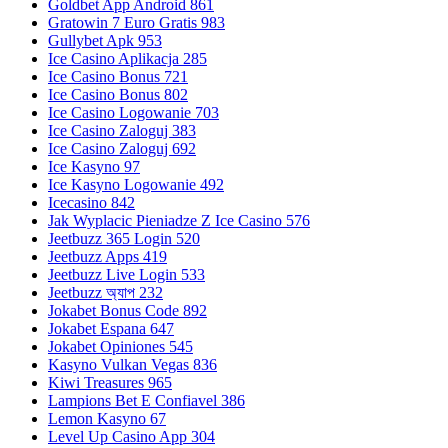
Goldbet App Android 861
Gratowin 7 Euro Gratis 983
Gullybet Apk 953
Ice Casino Aplikacja 285
Ice Casino Bonus 721
Ice Casino Bonus 802
Ice Casino Logowanie 703
Ice Casino Zaloguj 383
Ice Casino Zaloguj 692
Ice Kasyno 97
Ice Kasyno Logowanie 492
Icecasino 842
Jak Wyplacic Pieniadze Z Ice Casino 576
Jeetbuzz 365 Login 520
Jeetbuzz Apps 419
Jeetbuzz Live Login 533
Jeetbuzz অ্যাপ 232
Jokabet Bonus Code 892
Jokabet Espana 647
Jokabet Opiniones 545
Kasyno Vulkan Vegas 836
Kiwi Treasures 965
Lampions Bet E Confiavel 386
Lemon Kasyno 67
Level Up Casino App 304