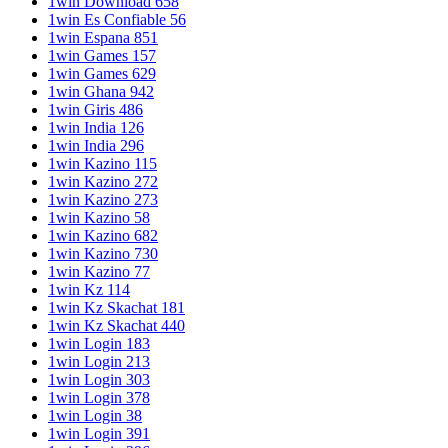
1win Download 658
1win Es Confiable 56
1win Espana 851
1win Games 157
1win Games 629
1win Ghana 942
1win Giris 486
1win India 126
1win India 296
1win Kazino 115
1win Kazino 272
1win Kazino 273
1win Kazino 58
1win Kazino 682
1win Kazino 730
1win Kazino 77
1win Kz 114
1win Kz Skachat 181
1win Kz Skachat 440
1win Login 183
1win Login 213
1win Login 303
1win Login 378
1win Login 38
1win Login 391