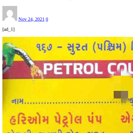
Nov 24, 2021
0
[ad_1]