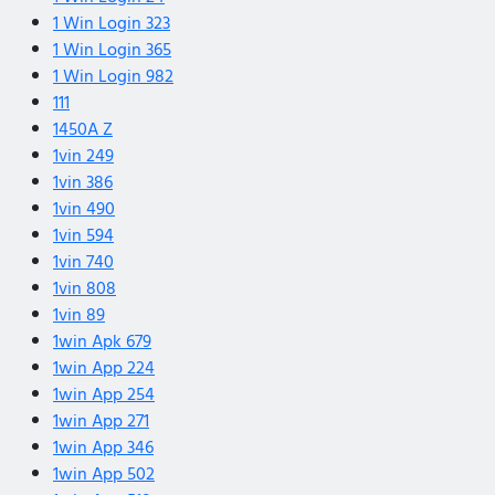
1 Win Login 323
1 Win Login 365
1 Win Login 982
111
1450A Z
1vin 249
1vin 386
1vin 490
1vin 594
1vin 740
1vin 808
1vin 89
1win Apk 679
1win App 224
1win App 254
1win App 271
1win App 346
1win App 502