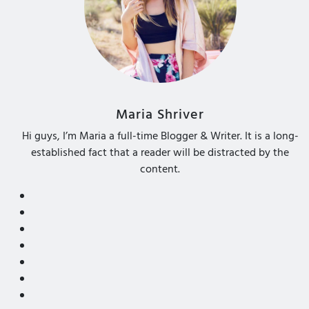
Maria Shriver
Hi guys, I’m Maria a full-time Blogger & Writer. It is a long-
established fact that a reader will be distracted by the
content.