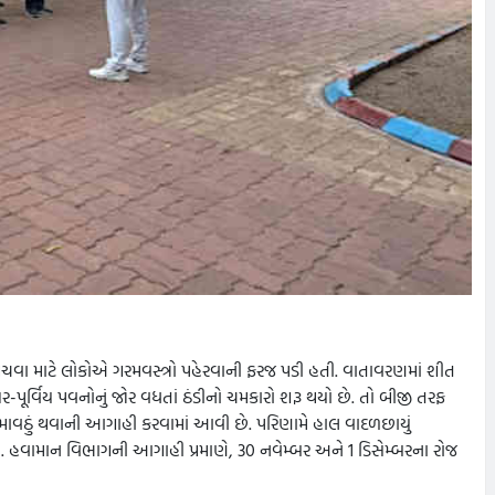
 બચવા માટે લોકોએ ગરમવસ્ત્રો પહેરવાની ફરજ પડી હતી. વાતાવરણમાં શીત
ત્તર-પૂર્વિય પવનોનું જોર વધતાં ઠંડીનો ચમકારો શરૂ થયો છે. તો બીજી તરફ
વઠું થવાની આગાહી કરવામાં આવી છે. પરિણામે હાલ વાદળછાયું
 છે. હવામાન વિભાગની આગાહી પ્રમાણે, 30 નવેમ્બર અને 1 ડિસેમ્બરના રોજ