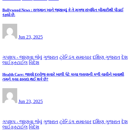
Bollywood News : સલમાન ખાને જણાવ્યું કે તે મગજ સંબંધિત બીમારીથી પીડાઈ
રહ્યો છે.
Jun 23, 2025
ગપશપ - જાણવા જેવું
ગુજરાત
ટ્રેન્ડિંગ સમાચાર
દક્ષિણ ગુજરાત
દેશ
લાઈફસ્ટાઈલ
વિદેશ
Health Care: જાણો દરરોજ સવારે ખાલી પેટે કાચા લસણની કળી ચાવીને ખાવાથી
તમને કયા ફાયદા થઈ શકે છે?
Jun 23, 2025
ગપશપ - જાણવા જેવું
ગુજરાત
ટ્રેન્ડિંગ સમાચાર
દક્ષિણ ગુજરાત
દેશ
લાઈફસ્ટાઈલ
વિદેશ