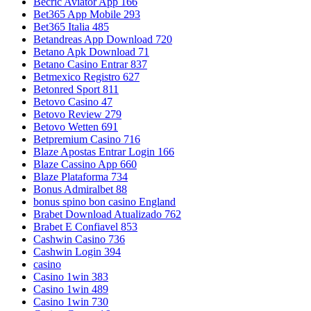
Becric Aviator App 166
Bet365 App Mobile 293
Bet365 Italia 485
Betandreas App Download 720
Betano Apk Download 71
Betano Casino Entrar 837
Betmexico Registro 627
Betonred Sport 811
Betovo Casino 47
Betovo Review 279
Betovo Wetten 691
Betpremium Casino 716
Blaze Apostas Entrar Login 166
Blaze Cassino App 660
Blaze Plataforma 734
Bonus Admiralbet 88
bonus spino bon casino England
Brabet Download Atualizado 762
Brabet E Confiavel 853
Cashwin Casino 736
Cashwin Login 394
casino
Casino 1win 383
Casino 1win 489
Casino 1win 730