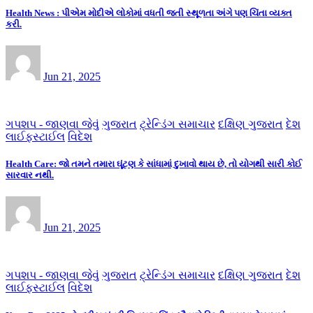
Health News : પીએમ મોદીએ લોકોમાં વધતી જતી સ્થૂળતા અંગે પણ ચિંતા વ્યક્ત
કરી.
Jun 21, 2025
ગપશપ - જાણવા જેવું
ગુજરાત
ટ્રેન્ડિંગ સમાચાર
દક્ષિણ ગુજરાત
દેશ
લાઈફસ્ટાઈલ
વિદેશ
Health Care: જો તમને તમારા ઘૂંટણ કે સાંધામાં દુખાવો થાય છે, તો યોગથી સારી કોઈ
સારવાર નથી.
Jun 21, 2025
ગપશપ - જાણવા જેવું
ગુજરાત
ટ્રેન્ડિંગ સમાચાર
દક્ષિણ ગુજરાત
દેશ
લાઈફસ્ટાઈલ
વિદેશ