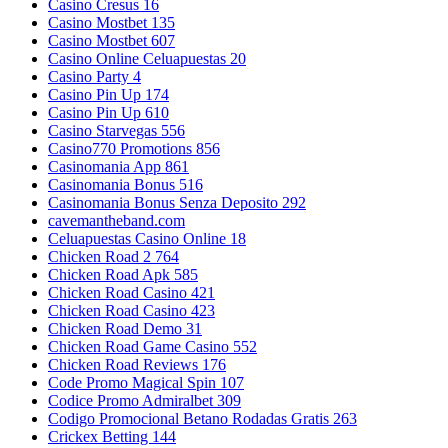
Casino Cresus 16
Casino Mostbet 135
Casino Mostbet 607
Casino Online Celuapuestas 20
Casino Party 4
Casino Pin Up 174
Casino Pin Up 610
Casino Starvegas 556
Casino770 Promotions 856
Casinomania App 861
Casinomania Bonus 516
Casinomania Bonus Senza Deposito 292
cavemantheband.com
Celuapuestas Casino Online 18
Chicken Road 2 764
Chicken Road Apk 585
Chicken Road Casino 421
Chicken Road Casino 423
Chicken Road Demo 31
Chicken Road Game Casino 552
Chicken Road Reviews 176
Code Promo Magical Spin 107
Codice Promo Admiralbet 309
Codigo Promocional Betano Rodadas Gratis 263
Crickex Betting 144