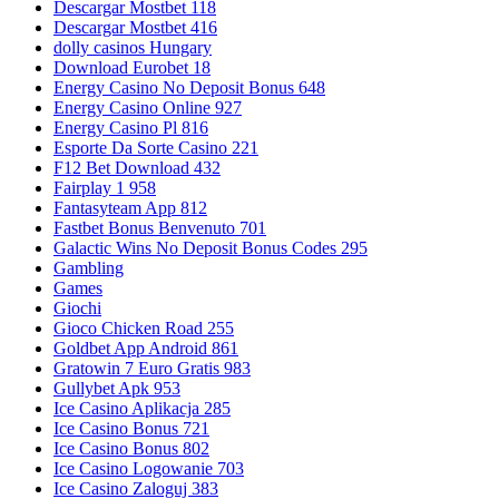
Descargar Mostbet 118
Descargar Mostbet 416
dolly casinos Hungary
Download Eurobet 18
Energy Casino No Deposit Bonus 648
Energy Casino Online 927
Energy Casino Pl 816
Esporte Da Sorte Casino 221
F12 Bet Download 432
Fairplay 1 958
Fantasyteam App 812
Fastbet Bonus Benvenuto 701
Galactic Wins No Deposit Bonus Codes 295
Gambling
Games
Giochi
Gioco Chicken Road 255
Goldbet App Android 861
Gratowin 7 Euro Gratis 983
Gullybet Apk 953
Ice Casino Aplikacja 285
Ice Casino Bonus 721
Ice Casino Bonus 802
Ice Casino Logowanie 703
Ice Casino Zaloguj 383