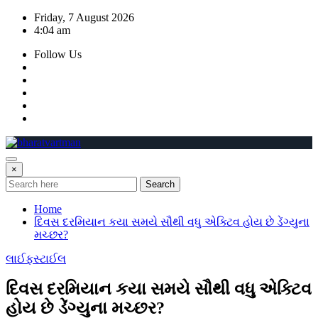
Skip
Friday, 7 August 2026
to
4:04 am
content
Follow Us
×
Search
Home
દિવસ દરમિયાન કયા સમયે સૌથી વધુ એક્ટિવ હોય છે ડેંગ્યુના
મચ્છર?
લાઈફસ્ટાઈલ
દિવસ દરમિયાન કયા સમયે સૌથી વધુ એક્ટિવ
હોય છે ડેંગ્યુના મચ્છર?