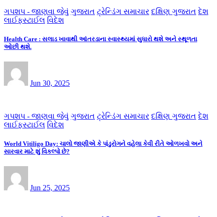
ગપશપ - જાણવા જેવું
ગુજરાત
ટ્રેન્ડિંગ સમાચાર
દક્ષિણ ગુજરાત
દેશ
લાઈફસ્ટાઈલ
વિદેશ
Health Care : સલાડ ખાવાથી આંતરડાના સ્વાસ્થ્યમાં સુધારો થશે અને સ્થૂળતા
ઓછી થશે.
Jun 30, 2025
ગપશપ - જાણવા જેવું
ગુજરાત
ટ્રેન્ડિંગ સમાચાર
દક્ષિણ ગુજરાત
દેશ
લાઈફસ્ટાઈલ
વિદેશ
World Vitiligo Day: ચાલો જાણીએ કે પાંડુરોગને વહેલા કેવી રીતે ઓળખવો અને
સારવાર માટે શું વિકલ્પો છે?
Jun 25, 2025