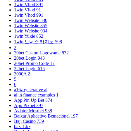
1win Vhod 891
1win Vhod 91
1win Vhod 991
1win Website 530
1win Website 855
1win Website 934
1win Yukle 852
1win 보너스 카지노 598
2
20bet Casino Logowanie 832
20bet Login 943
20bet Promo Code 17
22bet Login 615
3000A Z
5
6
a16z generative ai
ai in finance examples 1
App Pin Up Bet 874
App Pixbet 397
Aviator Mostbet 938
Baixar Aplicativo Betnacional 197
Baji Casino 739
baza1.kz