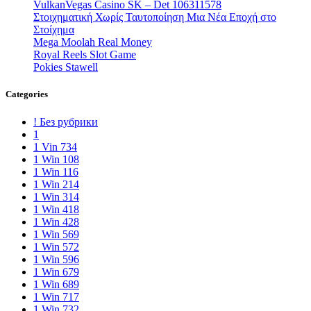
VulkanVegas Casino SK – Det 106311578
Στοιχηματική Χωρίς Ταυτοποίηση Μια Νέα Εποχή στο
Στοίχημα
Mega Moolah Real Money
Royal Reels Slot Game
Pokies Stawell
Categories
! Без рубрики
1
1 Vin 734
1 Win 108
1 Win 116
1 Win 214
1 Win 314
1 Win 418
1 Win 428
1 Win 569
1 Win 572
1 Win 596
1 Win 679
1 Win 689
1 Win 717
1 Win 732