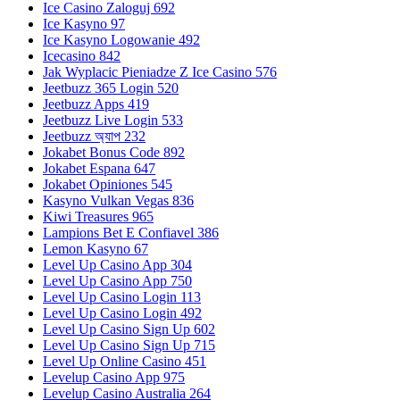
Ice Casino Zaloguj 692
Ice Kasyno 97
Ice Kasyno Logowanie 492
Icecasino 842
Jak Wyplacic Pieniadze Z Ice Casino 576
Jeetbuzz 365 Login 520
Jeetbuzz Apps 419
Jeetbuzz Live Login 533
Jeetbuzz অ্যাপ 232
Jokabet Bonus Code 892
Jokabet Espana 647
Jokabet Opiniones 545
Kasyno Vulkan Vegas 836
Kiwi Treasures 965
Lampions Bet E Confiavel 386
Lemon Kasyno 67
Level Up Casino App 304
Level Up Casino App 750
Level Up Casino Login 113
Level Up Casino Login 492
Level Up Casino Sign Up 602
Level Up Casino Sign Up 715
Level Up Online Casino 451
Levelup Casino App 975
Levelup Casino Australia 264