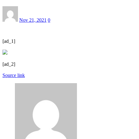
Nov 21, 2021
0
[ad_1]
[ad_2]
Source link