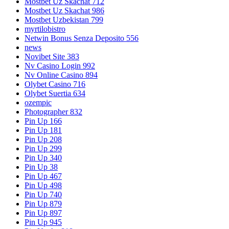
Mostbet Uz Skachat 712
Mostbet Uz Skachat 986
Mostbet Uzbekistan 799
myrtilobistro
Netwin Bonus Senza Deposito 556
news
Novibet Site 383
Nv Casino Login 992
Nv Online Casino 894
Olybet Casino 716
Olybet Suertia 634
ozempic
Photographer 832
Pin Up 166
Pin Up 181
Pin Up 208
Pin Up 299
Pin Up 340
Pin Up 38
Pin Up 467
Pin Up 498
Pin Up 740
Pin Up 879
Pin Up 897
Pin Up 945