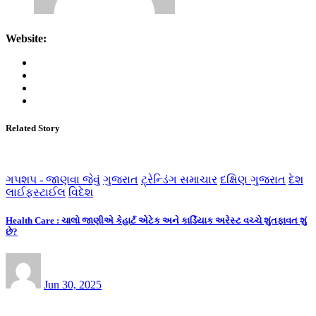
Website:
Related Story
ગપશપ - જાણવા જેવું
ગુજરાત
ટ્રેન્ડિંગ સમાચાર
દક્ષિણ ગુજરાત
દેશ
લાઈફસ્ટાઈલ
વિદેશ
Health Care : ચાલો જાણીએ કેહાર્ટ એટેક અને કાર્ડિયાક અરેસ્ટ વચ્ચે શુંતફાવત શું
છે?
Jun 30, 2025