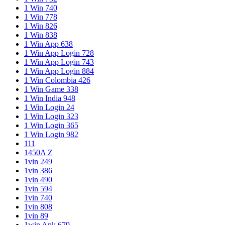
1 Win 740
1 Win 778
1 Win 826
1 Win 838
1 Win App 638
1 Win App Login 728
1 Win App Login 743
1 Win App Login 884
1 Win Colombia 426
1 Win Game 338
1 Win India 948
1 Win Login 24
1 Win Login 323
1 Win Login 365
1 Win Login 982
111
1450A Z
1vin 249
1vin 386
1vin 490
1vin 594
1vin 740
1vin 808
1vin 89
1win Apk 679