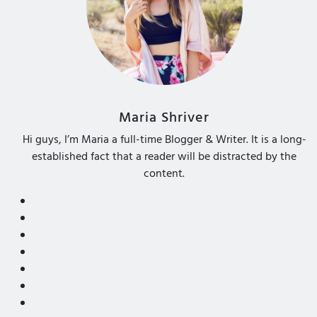
Maria Shriver
Hi guys, I’m Maria a full-time Blogger & Writer. It is a long-
established fact that a reader will be distracted by the
content.