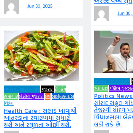
અરેસ્ટ વચ્ચે શું
Jun 30, 2025
Jun 30,
ગપશપ - જાણવા જેવું
સમાચાર
દક્ષિણ ગુજરા
ગપશપ - જાણવા જેવું
ગુજરાત
ટ્રેન્ડિંગ
Politics News :
સમાચાર
દક્ષિણ ગુજરાત
દેશ
લાઈફસ્ટાઈલ
સાંસદ રાહુલ ગાં
વિદેશ
તેજસ્વી યાદવ 
Health Care : સલાડ ખાવાથી
વિધાનસભા બેઠક
આંતરડાના સ્વાસ્થ્યમાં સુધારો
લડી શકે છે.
થશે અને સ્થૂળતા ઓછી થશે.