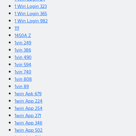
1 Win Login 323
1 Win Login 365
1 Win Login 982
111
1450A Z
1vin 249
1vin 386
1vin 490
1vin 594
1vin 740
1vin 808
1vin 89
1win Apk 679
1win App 224
1win App 254
1win App 271
1win App 346
1win App 502