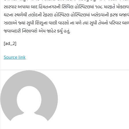
સારવાર અપાયા બાદ હિંમતનગરની સિવિલ હોસ્પિટલમાં ૧૦૮ મારફતે મોકલવામાં
ઘટના સ્થળેથી તલોદની રેફરલ હોસ્પિટલ હોસ્પિટલમાં ખસેડવાની ફરજ બજા
ઝાલાએ જ્યાં સુધી શિશુના વાલી વારસો ના મળે ત્યાં સુધી તેમનો પરિવાર બ
જવાબદારી નિભાવશે એમ જાહેર કર્યું હતું.
[ad_2]
Source link