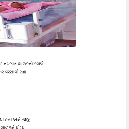
 બાદ નવજાત બાળકનો કબજે
ાર વરસાવી રહ્યા
યા હતા અને ત્યજી
ા બાળકને યોગ્ય