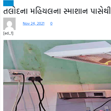
ગુજરાત
તલોદના મહિયલના સ્માશાન પાસેથી
Nov 24, 2021
0
[ad_1]