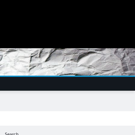
Search