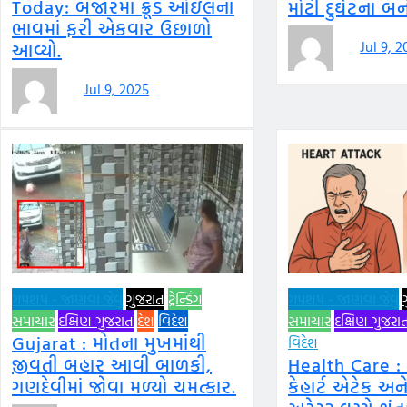
Today: બજારમાં ક્રૂડ ઓઇલના
મોટી દુર્ઘટના બન
ભાવમાં ફરી એકવાર ઉછાળો
Jul 9, 
આવ્યો.
Jul 9, 2025
ગપશપ - જાણવા જેવું
ગુજરાત
ટ્રેન્ડિંગ
ગપશપ - જાણવા જેવું
સમાચાર
દક્ષિણ ગુજરાત
દેશ
વિદેશ
સમાચાર
દક્ષિણ ગુજરા
Gujarat : મોતના મુખમાંથી
વિદેશ
જીવતી બહાર આવી બાળકી,
Health Care :
ગણદેવીમાં જોવા મળ્યો ચમત્કાર.
કેહાર્ટ એટેક અને