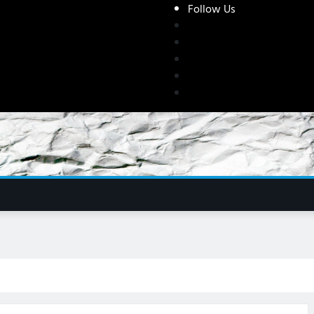
Follow Us